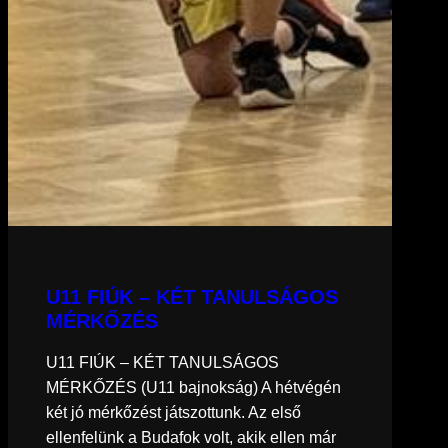
U11 FIÚK – KÉT TANULSÁGOS
MÉRKŐZÉS
U11 FIÚK – KÉT TANULSÁGOS
MÉRKŐZÉS (U11 bajnokság) A hétvégén
két jó mérkőzést játszottunk. Az első
ellenfelünk a Budafok volt, akik ellen már