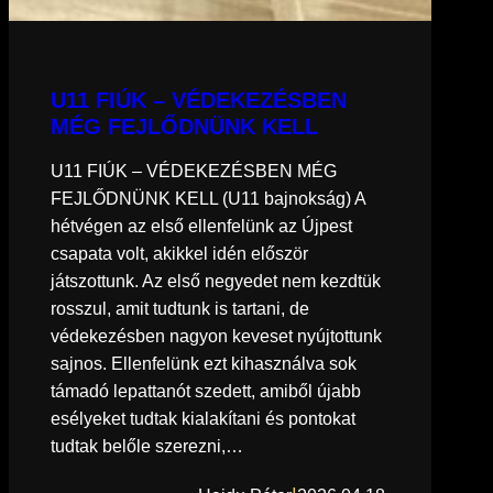
U11 FIÚK – VÉDEKEZÉSBEN
MÉG FEJLŐDNÜNK KELL
U11 FIÚK – VÉDEKEZÉSBEN MÉG
FEJLŐDNÜNK KELL (U11 bajnokság) A
hétvégen az első ellenfelünk az Újpest
csapata volt, akikkel idén először
játszottunk. Az első negyedet nem kezdtük
rosszul, amit tudtunk is tartani, de
védekezésben nagyon keveset nyújtottunk
sajnos. Ellenfelünk ezt kihasználva sok
támadó lepattanót szedett, amiből újabb
esélyeket tudtak kialakítani és pontokat
tudtak belőle szerezni,…