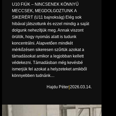
U10 FIÚK – NINCSENEK KÖNNYŰ
MECCSEK, MEGDOLGOZTUNK A
SIKERÉRT (U11 bajnokság) Elég sok
hibával játszottunk és ezzel mindig a saját
dolgunk nehezítjük meg. Annak viszont
örülök, hogy nyomás alatt is tudunk
koncentrálni. Alapvetően mindkét
mérkőzésen sikeresen szűrtük azokat a
támadásokat amikor a legjobban kellett
védekezni. Támadásban még kevésbé
ismerjük fel azokat a helyzeteket amikből
könnyebben tudnánk…
|
Hajdu Péter
2026.03.14.