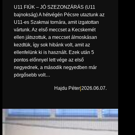
U11 FIÚK – JÓ SZEZONZÁRÁS (U11
bajnokság) A hétvégén Pécsre utaztunk az
U11-es Szakmai tornára, amit izgatottan
vártunk. Az első meccset a Kecskemét
ellen játszottuk, a meccset álmoskásan
kezdtük, így sok hibánk volt, amit az
ellenfelünk ki is használt. Ezek után 5
pontos előnnyel lett vége az első
negyednek, a második negyedben már
pörgősebb volt…
|
Hajdu Péter
2026.06.07.