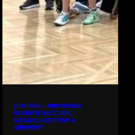
U10 FIÚK – NINCSENEK
KÖNNYŰ MECCSEK,
MEGDOLGOZTUNK A
SIKERÉRT