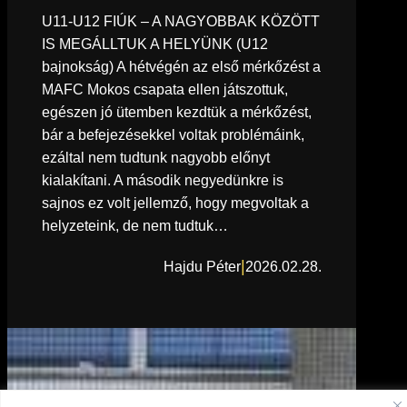
U11-U12 FIÚK – A NAGYOBBAK KÖZÖTT
IS MEGÁLLTUK A HELYÜNK (U12
bajnokság) A hétvégén az első mérkőzést a
MAFC Mokos csapata ellen játszottuk,
egészen jó ütemben kezdtük a mérkőzést,
bár a befejezésekkel voltak problémáink,
ezáltal nem tudtunk nagyobb előnyt
kialakítani. A második negyedünkre is
sajnos ez volt jellemző, hogy megvoltak a
helyzeteink, de nem tudtuk…
|
Hajdu Péter
2026.02.28.