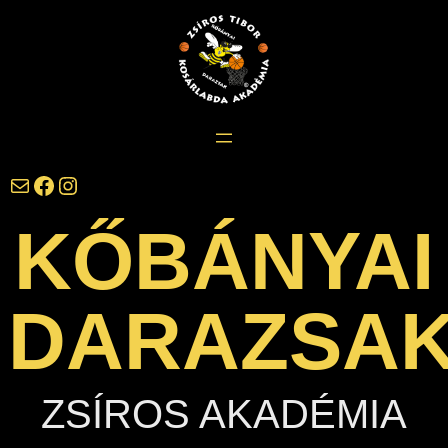
Ugrás
a
tartalomhoz
darazsak@darazsak.hu
@kobanyaidarazsak
@darazsak
KŐBÁNYAI
DARAZSA
ZSÍROS AKADÉMIA