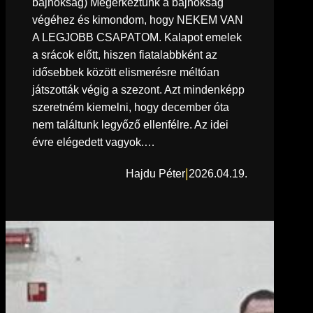
bajnokság) Megérkeztünk a bajnokság
végéhez és kimondom, hogy NEKEM VAN
A LEGJOBB CSAPATOM. Kalapot emelek
a srácok előtt, hiszen fiatalabbként az
idősebbek között elismerésre méltóan
játszották végig a szezont. Azt mindenképp
szeretném kiemelni, hogy december óta
nem találtunk legyőző ellenfélre. Az idei
évre elégedett vagyok.…
|
Hajdu Péter
2026.04.19.