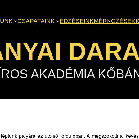
LUNK
CSAPATAINK
EDZÉSEINK
MÉRKŐZÉSEK
NYAI DAR
ÍROS AKADÉMIA KŐBÁ
léptünk pályára az utolsó fordulóban. A megszokottnál kevés