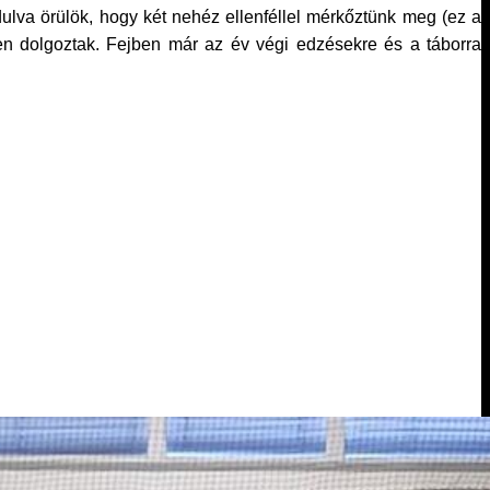
dulva örülök, hogy két nehéz ellenféllel mérkőztünk meg (ez a
pen dolgoztak. Fejben már az év végi edzésekre és a táborra