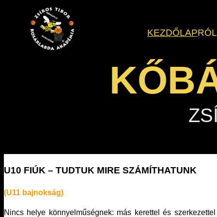
Ugrás
a
KEZDŐLAP
RÓ
tartalomhoz
KŐBÁ
ZS
U10 FIÚK – TUDTUK MIRE SZÁMÍTHATUNK
(U11 bajnokság)
Nincs helye könnyelműségnek: más kerettel és szerkezettel 