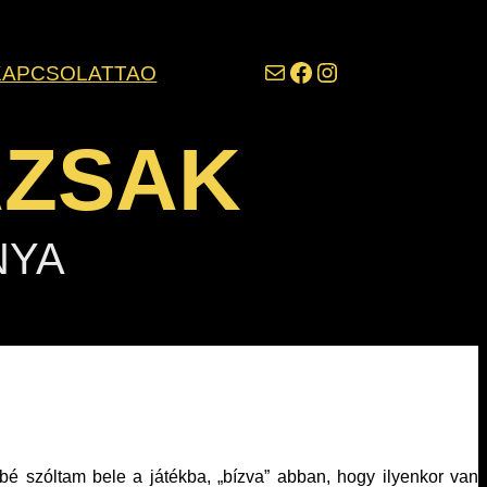
darazsak@darazsak.hu
@kobanyaidarazsak
@darazsak
KAPCSOLAT
TAO
AZSAK
NYA
bé szóltam bele a játékba, „bízva” abban, hogy ilyenkor van