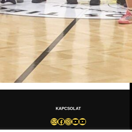
KAPCSOLAT
darazsak@darazsak.hu
@kobanyaidarazsak
@darazsak
Kőbányai Darazsak csatorna
Darazsak Online Basketball csatorna