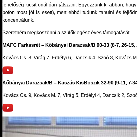
lehetőség kicsit önállóan játszani. Egyezzünk ki abban, hogy
pofon most jól is esett), mert ebből tudunk tanulni és fej
koncentrálunk.
Szeretném megköszönni a szülők egész éves támogatását!
MAFC Farkasrét – Kőbányai Darazsak/B 90-33 (8-7, 26-15, 2
Kovács Cs. 8, Virág 7, Erdélyi 6, Dancsik 4, Szoó 3, Kovács 
Kőbányai Darazsak/B – Kaszás KisBoszik 32-90 (9-11, 7-34,
Kovács Cs. 9, Kovács M. 7, Virág 5, Erdélyi 4, Dancsik 2, Sz