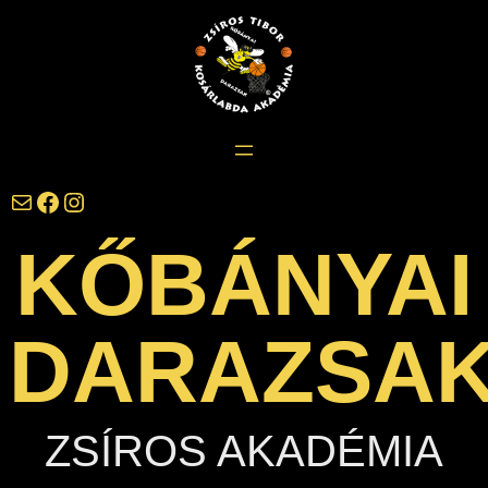
Ugrás
a
tartalomhoz
darazsak@darazsak.hu
@kobanyaidarazsak
@darazsak
KŐBÁNYAI
DARAZSA
ZSÍROS AKADÉMIA