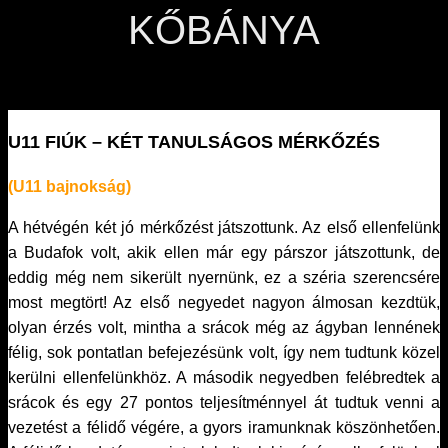
KŐBÁNYA
U11 FIÚK – KÉT TANULSÁGOS MÉRKŐZÉS
(U11 bajnokság)
A hétvégén két jó mérkőzést játszottunk. Az első ellenfelünk
a Budafok volt, akik ellen már egy párszor játszottunk, de
eddig még nem sikerült nyernünk, ez a széria szerencsére
most megtört! Az első negyedet nagyon álmosan kezdtük,
olyan érzés volt, mintha a srácok még az ágyban lennének
félig, sok pontatlan befejezésünk volt, így nem tudtunk közel
kerülni ellenfelünkhöz. A második negyedben felébredtek a
srácok és egy 27 pontos teljesítménnyel át tudtuk venni a
vezetést a félidő végére, a gyors iramunknak köszönhetően.