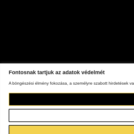
Fontosnak tartjuk az adatok védelmét
A böngészési élmény fokozása, a személyre szabott hirdetések vag