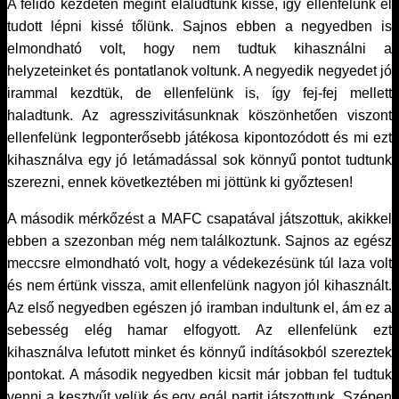
A félidő kezdetén megint elaludtunk kissé, így ellenfelünk el
tudott lépni kissé tőlünk. Sajnos ebben a negyedben is
elmondható volt, hogy nem tudtuk kihasználni a
helyzeteinket és pontatlanok voltunk. A negyedik negyedet jó
irammal kezdtük, de ellenfelünk is, így fej-fej mellett
haladtunk. Az agresszivitásunknak köszönhetően viszont
ellenfelünk legponterősebb játékosa kipontozódott és mi ezt
kihasználva egy jó letámadással sok könnyű pontot tudtunk
szerezni, ennek következtében mi jöttünk ki győztesen!
A második mérkőzést a MAFC csapatával játszottuk, akikkel
ebben a szezonban még nem találkoztunk. Sajnos az egész
meccsre elmondható volt, hogy a védekezésünk túl laza volt
és nem értünk vissza, amit ellenfelünk nagyon jól kihasznált.
Az első negyedben egészen jó iramban indultunk el, ám ez a
sebesség elég hamar elfogyott. Az ellenfelünk ezt
kihasználva lefutott minket és könnyű indításokból szereztek
pontokat. A második negyedben kicsit már jobban fel tudtuk
venni a kesztyűt velük és egy egál partit játszottunk. Szépen