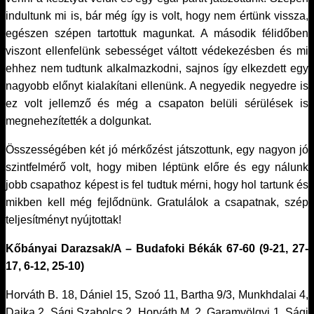
indultunk mi is, bár még így is volt, hogy nem értünk vissza,
egészen szépen tartottuk magunkat. A második félidőben
viszont ellenfelünk sebességet váltott védekezésben és mi
ehhez nem tudtunk alkalmazkodni, sajnos így elkezdett egy
nagyobb előnyt kialakítani ellenünk. A negyedik negyedre is
ez volt jellemző és még a csapaton belüli sérülések is
megnehezítették a dolgunkat.
Összességében két jó mérkőzést játszottunk, egy nagyon jó
szintfelmérő volt, hogy miben léptünk előre és egy nálunk
jobb csapathoz képest is fel tudtuk mérni, hogy hol tartunk és
mikben kell még fejlődnünk. Gratulálok a csapatnak, szép
teljesítményt nyújtottak!
Kőbányai Darazsak/A – Budafoki Békák 67-60 (9-21, 27-
17, 6-12, 25-10)
Horváth B. 18, Dániel 15, Szoó 11, Bartha 9/3, Munkhdalai 4,
Dajka 2, Sági Szabolcs 2, Horváth M. 2, Garamvölgyi 1, Sági