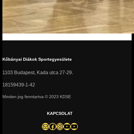
Kőbányai Diákok Sportegyesülete
1103 Budapest, Kada utca 27-29.
18159439-1-42
Minden jog fenntartva © 2023 KDSE
KAPCSOLAT
darazsak@darazsak.hu
@kobanyaidarazsak
@darazsak
Kőbányai Darazsak csatorna
Darazsak Online Basketball csatorna