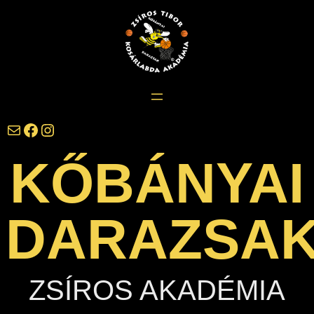
Ugrás
a
tartalomhoz
darazsak@darazsak.hu
@kobanyaidarazsak
@darazsak
KŐBÁNYAI
DARAZSA
ZSÍROS AKADÉMIA