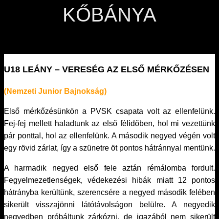
KŐBÁNYA
U18 LEÁNY – VERESÉG AZ ELSŐ MÉRKŐZÉSEN
(Nemzeti Junior Bajnokság)
Első mérkőzésünkön a PVSK csapata volt az ellenfelünk.
Fej-fej mellett haladtunk az első félidőben, hol mi vezettünk
pár ponttal, hol az ellenfelünk. A második negyed végén volt
egy rövid zárlat, így a szünetre öt pontos hátránnyal mentünk.
A harmadik negyed első fele aztán rémálomba fordult.
Fegyelmezetlenségek, védekezési hibák miatt 12 pontos
hátrányba kerültünk, szerencsére a negyed második felében
sikerült visszajönni látótávolságon belülre. A negyedik
negyedben próbáltunk zárkózni, de igazából nem sikerült