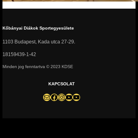
Kőbányai Diákok Sportegyesülete
1103 Budapest, Kada utca 27-29.
18159439-1-42
Minden jog fenntartva © 2023 KDSE
KAPCSOLAT
darazsak@darazsak.hu
@kobanyaidarazsak
@darazsak
Kőbányai Darazsak csatorna
Darazsak Online Basketball csatorna