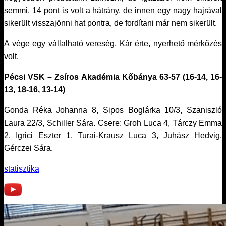
semmi. 14 pont is volt a hátrány, de innen egy nagy hajrával
sikerült visszajönni hat pontra, de fordítani már nem sikerült.
A vége egy vállalható vereség. Kár érte, nyerhető mérkőzés
volt.
Pécsi VSK – Zsíros Akadémia Kőbánya 63-57 (16-14, 16-
13, 18-16, 13-14)
Gonda Réka Johanna 8, Sipos Boglárka 10/3, Szaniszló
Laura 22/3, Schiller Sára. Csere: Groh Luca 4, Tárczy Emma
2, Igrici Eszter 1, Turai-Krausz Luca 3, Juhász Hedvig,
Gérczei Sára.
statisztika