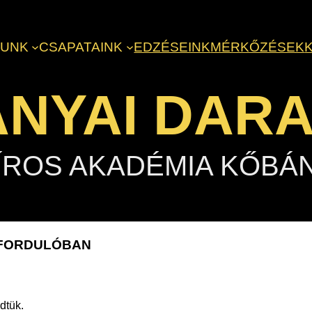
LUNK
CSAPATAINK
EDZÉSEINK
MÉRKŐZÉSEK
NYAI DAR
ÍROS AKADÉMIA KŐBÁ
Ő FORDULÓBAN
dtük.