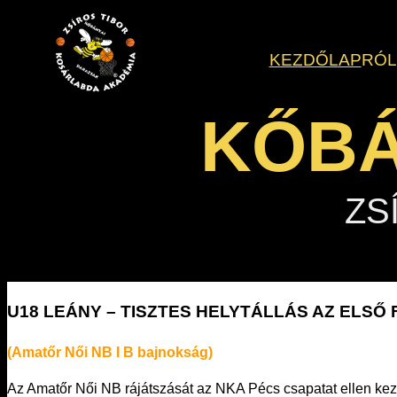
Ugrás
a
KEZDŐLAP
RÓ
tartalomhoz
KŐBÁ
ZS
U18 LEÁNY – TISZTES HELYTÁLLÁS AZ ELS
(Amatőr Női NB I B bajnokság)
Az Amatőr Női NB rájátszását az NKA Pécs csapatat ellen kez