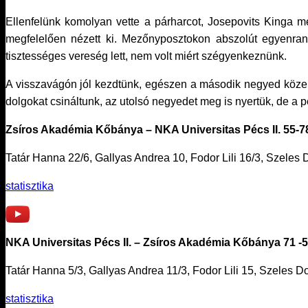
Ellenfelünk komolyan vette a párharcot, Josepovits Kinga 
megfelelően nézett ki. Mezőnyposztokon abszolút egyenran
tisztességes vereség lett, nem volt miért szégyenkeznünk.
A visszavágón jól kezdtünk, egészen a második negyed közepéig
dolgokat csináltunk, az utolsó negyedet meg is nyertük, de a 
Zsíros Akadémia Kőbánya – NKA Universitas Pécs II. 55-78 
Tatár Hanna 22/6, Gallyas Andrea 10, Fodor Lili 16/3, Szeles 
statisztika
NKA Universitas Pécs II. – Zsíros Akadémia Kőbánya 71 -55 
Tatár Hanna 5/3, Gallyas Andrea 11/3, Fodor Lili 15, Szeles D
statisztika