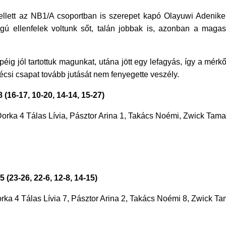
mellett az NB1/A csoportban is szerepet kapó Olayuwi Adenike
gú ellenfelek voltunk sőt, talán jobbak is, azonban a magas
 jól tartottuk magunkat, utána jött egy lefagyás, így a mérkőz
pécsi csapat tovább jutását nem fenyegette veszély.
(16-17, 10-20, 14-14, 15-27)
Dorka 4 Tálas Lívia, Pásztor Arina 1, Takács Noémi, Zwick Tama
(23-26, 22-6, 12-8, 14-15)
orka 4 Tálas Lívia 7, Pásztor Arina 2, Takács Noémi 8, Zwick Ta