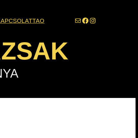
darazsak@darazsak.hu
@kobanyaidarazsak
@darazsak
KAPCSOLAT
TAO
AZSAK
NYA