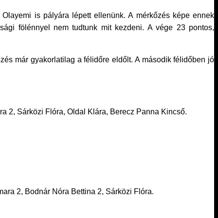
 Olayemi is pályára lépett ellenünk. A mérkőzés képe ennek
sági fölénnyel nem tudtunk mit kezdeni. A vége 23 pontos,
és már gyakorlatilag a félidőre eldőlt. A második félidőben jó
ra 2, Sárközi Flóra, Oldal Klára, Berecz Panna Kincső.
mara 2, Bodnár Nóra Bettina 2, Sárközi Flóra.