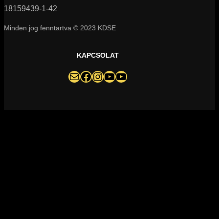
18159439-1-42
Minden jog fenntartva © 2023 KDSE
KAPCSOLAT
darazsak@darazsak.hu
@kobanyaidarazsak
@darazsak
Kőbányai Darazsak csatorna
Darazsak Online Basketball csatorna