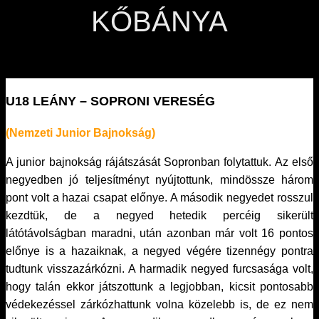
KŐBÁNYA
U18 LEÁNY – SOPRONI VERESÉG
(Nemzeti Junior Bajnokság)
A junior bajnokság rájátszását Sopronban folytattuk. Az első
negyedben jó teljesítményt nyújtottunk, mindössze három
pont volt a hazai csapat előnye. A második negyedet rosszul
kezdtük, de a negyed hetedik percéig sikerült
látótávolságban maradni, után azonban már volt 16 pontos
előnye is a hazaiknak, a negyed végére tizennégy pontra
tudtunk visszazárkózni. A harmadik negyed furcsasága volt,
hogy talán ekkor játszottunk a legjobban, kicsit pontosabb
védekezéssel zárkózhattunk volna közelebb is, de ez nem