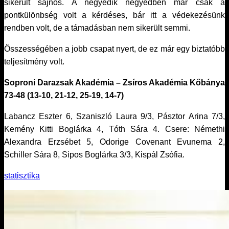
sikerült sajnos. A negyedik negyedben már csak a
pontkülönbség volt a kérdéses, bár itt a védekezésünk
rendben volt, de a támadásban nem sikerült semmi.
Összességében a jobb csapat nyert, de ez már egy biztatóbb
teljesítmény volt.
Soproni Darazsak Akadémia – Zsíros Akadémia Kőbánya
73-48 (13-10, 21-12, 25-19, 14-7)
Labancz Eszter 6, Szaniszló Laura 9/3, Pásztor Arina 7/3,
Kemény Kitti Boglárka 4, Tóth Sára 4. Csere: Némethi
Alexandra Erzsébet 5, Odorige Covenant Evunema 2,
Schiller Sára 8, Sipos Boglárka 3/3, Kispál Zsófia.
statisztika