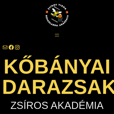
Ugrás
a
tartalomhoz
darazsak@darazsak.hu
@kobanyaidarazsak
@darazsak
KŐBÁNYAI
DARAZSA
ZSÍROS AKADÉMIA