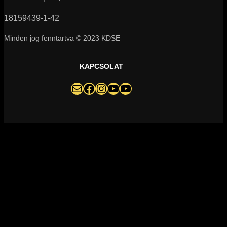
18159439-1-42
Minden jog fenntartva © 2023 KDSE
KAPCSOLAT
darazsak@darazsak.hu
@kobanyaidarazsak
@darazsak
Kőbányai Darazsak csatorna
Darazsak Online Basketball csatorna