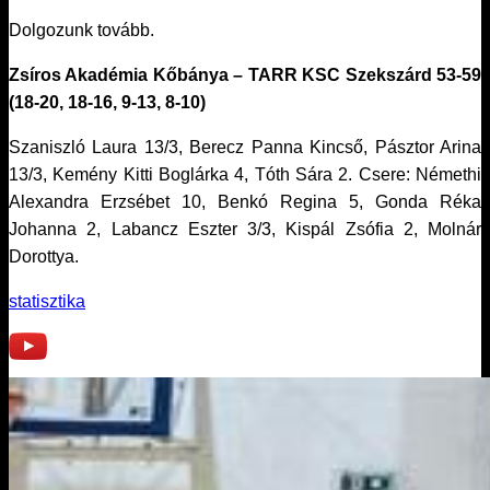
Dolgozunk tovább.
Zsíros Akadémia Kőbánya – TARR KSC Szekszárd 53-59
(18-20, 18-16, 9-13, 8-10)
Szaniszló Laura 13/3, Berecz Panna Kincső, Pásztor Arina
13/3, Kemény Kitti Boglárka 4, Tóth Sára 2. Csere: Némethi
Alexandra Erzsébet 10, Benkó Regina 5, Gonda Réka
Johanna 2, Labancz Eszter 3/3, Kispál Zsófia 2, Molnár
Dorottya.
statisztika