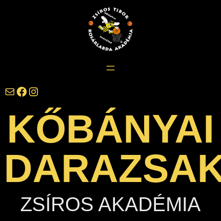
Ugrás
a
tartalomhoz
darazsak@darazsak.hu
@kobanyaidarazsak
@darazsak
KŐBÁNYAI
DARAZSA
ZSÍROS AKADÉMIA