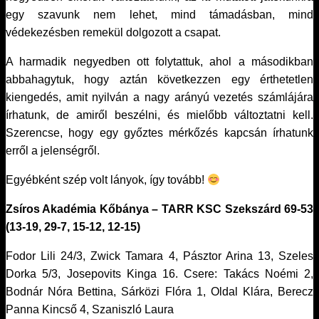
egy szavunk nem lehet, mind támadásban, mind
védekezésben remekül dolgozott a csapat.
A harmadik negyedben ott folytattuk, ahol a másodikban
abbahagytuk, hogy aztán következzen egy érthetetlen
kiengedés, amit nyilván a nagy arányú vezetés számlájára
írhatunk, de amiről beszélni, és mielőbb változtatni kell.
Szerencse, hogy egy győztes mérkőzés kapcsán írhatunk
erről a jelenségről.
Egyébként szép volt lányok, így tovább!
Zsíros Akadémia Kőbánya – TARR KSC Szekszárd 69-53
(13-19, 29-7, 15-12, 12-15)
Fodor Lili 24/3, Zwick Tamara 4, Pásztor Arina 13, Szeles
Dorka 5/3, Josepovits Kinga 16. Csere: Takács Noémi 2,
Bodnár Nóra Bettina, Sárközi Flóra 1, Oldal Klára, Berecz
Panna Kincső 4, Szaniszló Laura