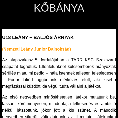
KŐBÁNYA
U18 LEÁNY – BALJÓS ÁRNYAK
(Nemzeti Leány Junior Bajnokság)
Az alapszakasz 5. fordulójában a TARR KSC Szekszárd
csapatát fogadtuk. Ellenfelünknél kulcsemberek hiányoztak
sérülés miatt, mi pedig – hála istennek teljesen feleslegesen
– Fodor Liliért aggódtunk mérkőzés előtt, aki kisebb
megfázással küzdött, de végül tudta vállalni a játékot.
Az első negyedben minősíthetetlen játékot mutattunk be,
lassan, körülményesen, mindenfajta lelkesedés és ambíció
nélkül játszottunk, jókor jött a kis szünet. A második
negyedben sikerült változtatnunk, az itt mutatott játékunkra