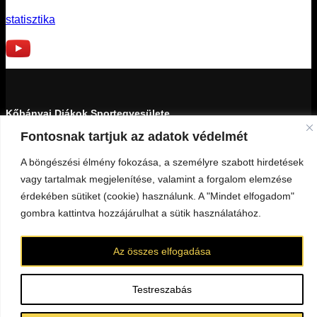
statisztika
Kőbányai Diákok Sportegyesülete
Fontosnak tartjuk az adatok védelmét
1103 Budapest, Kada utca 27-29.
A böngészési élmény fokozása, a személyre szabott hirdetések
18159439-1-42
vagy tartalmak megjelenítése, valamint a forgalom elemzése
érdekében sütiket (cookie) használunk. A "Mindet elfogadom"
Minden jog fenntartva © 2023 KDSE
gombra kattintva hozzájárulhat a sütik használatához.
KAPCSOLAT
Az összes elfogadása
darazsak@darazsak.hu
@kobanyaidarazsak
@darazsak
Kőbányai Darazsak csatorna
Darazsak Online Basketball csatorna
Testreszabás