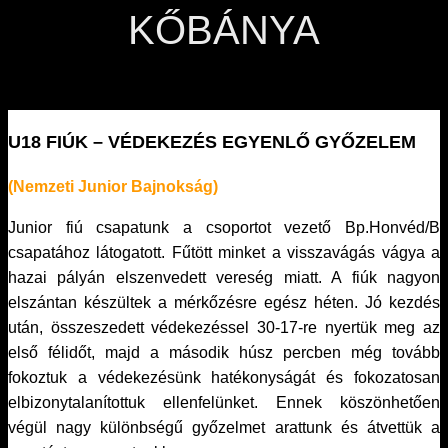
KŐBÁNYA
U18 FIÚK – VÉDEKEZÉS EGYENLŐ GYŐZELEM
(Nemzeti Junior Bajnokság)
Junior fiú csapatunk a csoportot vezető Bp.Honvéd/B
csapatához látogatott. Fűtött minket a visszavágás vágya a
hazai pályán elszenvedett vereség miatt. A fiúk nagyon
elszántan készültek a mérkőzésre egész héten. Jó kezdés
után, összeszedett védekezéssel 30-17-re nyertük meg az
első félidőt, majd a második húsz percben még tovább
fokoztuk a védekezésünk hatékonyságát és fokozatosan
elbizonytalanítottuk ellenfelünket. Ennek köszönhetően
végül nagy különbségű győzelmet arattunk és átvettük a