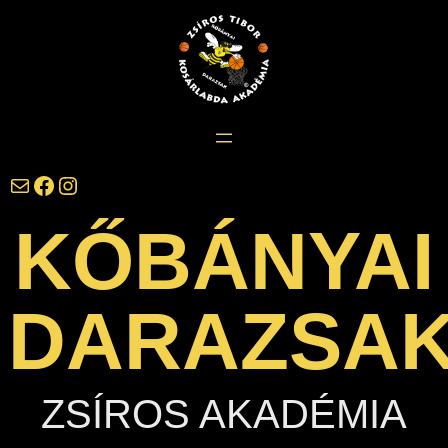
Ugrás
a
tartalomhoz
darazsak@darazsak.hu
@kobanyaidarazsak
@darazsak
KŐBÁNYAI
DARAZSA
ZSÍROS AKADÉMIA