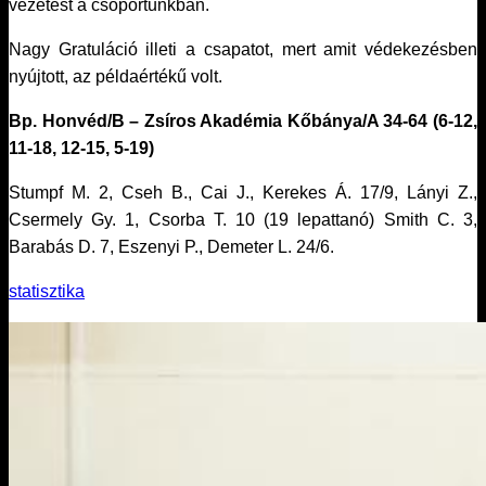
vezetést a csoportunkban.
Nagy Gratuláció illeti a csapatot, mert amit védekezésben
nyújtott, az példaértékű volt.
Bp. Honvéd/B – Zsíros Akadémia Kőbánya/A 34-64 (6-12,
11-18, 12-15, 5-19)
Stumpf M. 2, Cseh B., Cai J., Kerekes Á. 17/9, Lányi Z.,
Csermely Gy. 1, Csorba T. 10 (19 lepattanó) Smith C. 3,
Barabás D. 7, Eszenyi P., Demeter L. 24/6.
statisztika