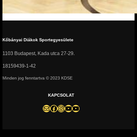
Kőbányai Diákok Sportegyesülete
1103 Budapest, Kada utca 27-29.
18159439-1-42
Minden jog fenntartva © 2023 KDSE
KAPCSOLAT
darazsak@darazsak.hu
@kobanyaidarazsak
@darazsak
Kőbányai Darazsak csatorna
Darazsak Online Basketball csatorna