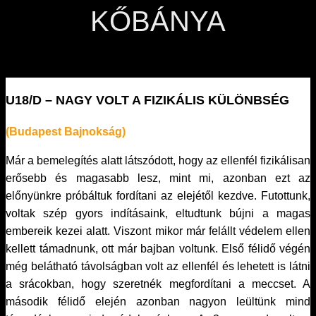
KŐBÁNYA
U18/D – NAGY VOLT A FIZIKÁLIS KÜLÖNBSÉG
(Budapest Bajnokság)
Már a bemelegítés alatt látszódott, hogy az ellenfél fizikálisan
erősebb és magasabb lesz, mint mi, azonban ezt az
előnyünkre próbáltuk fordítani az elejétől kezdve. Futottunk,
voltak szép gyors indításaink, eltudtunk bújni a magas
embereik kezei alatt. Viszont mikor már felállt védelem ellen
kellett támadnunk, ott már bajban voltunk. Első félidő végén
még belátható távolságban volt az ellenfél és lehetett is látni
a srácokban, hogy szeretnék megfordítani a meccset. A
második félidő elején azonban nagyon leültünk mind