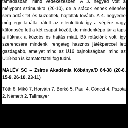
támadásban, mind védekezésben. A 3. negyed volt a
mélypont számunkra (26-10), de a srácok ennek ellenére
sem adták fel és küzdöttek, hajtottak tovább. A 4. negyedre
még egy lapáttal rátett az ellenfelünk így a végére nagy
különbség lett a két csapat között, de mindenképp jár a taps
a fiúknak a küzdés és hajtás miatt. Bő rotációnk volt, így
szerencsére mindenki rengeteg hasznos játékperccel lett
gazdagabb, amelyet mind az U16 bajnokságban, mind az
U18-ban is kamatoztatni fog tudni.
MALÉV SC – Zsíros Akadémia Kőbánya/D 84-38 (20-8,
15-9, 26-10, 23-11)
Tóth 8, Mikó 7, Horváth 7, Berkó 5, Paul 4, Gönczi 4, Pszota
2, Németh 2, Tallmayer