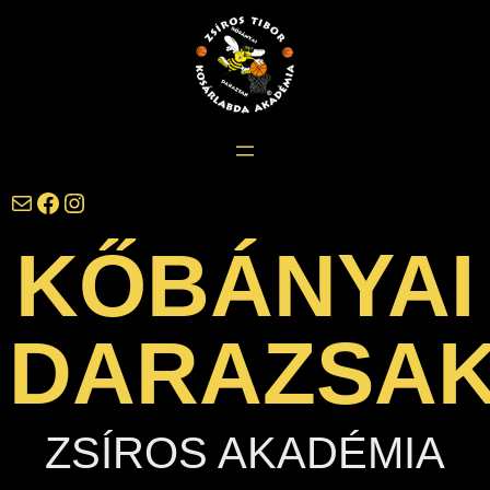
Ugrás
a
tartalomhoz
darazsak@darazsak.hu
@kobanyaidarazsak
@darazsak
KŐBÁNYAI
DARAZSA
ZSÍROS AKADÉMIA