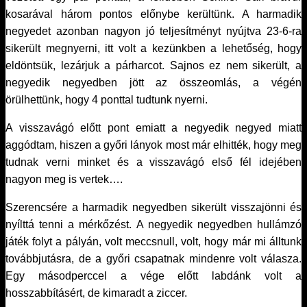
kosarával három pontos előnybe kerültünk. A harmadik
negyedet azonban nagyon jó teljesítményt nyújtva 23-6-ra
sikerült megnyerni, itt volt a kezünkben a lehetőség, hogy
eldöntsük, lezárjuk a párharcot. Sajnos ez nem sikerült, a
negyedik negyedben jött az összeomlás, a végén
örülhettünk, hogy 4 ponttal tudtunk nyerni.
A visszavágó előtt pont emiatt a negyedik negyed miatt
aggódtam, hiszen a győri lányok most már elhitték, hogy meg
tudnak verni minket és a visszavágó első fél idejében
nagyon meg is vertek….
Szerencsére a harmadik negyedben sikerült visszajönni és
nyílttá tenni a mérkőzést. A negyedik negyedben hullámzó
játék folyt a pályán, volt meccsnull, volt, hogy már mi álltunk
továbbjutásra, de a győri csapatnak mindenre volt válasza.
Egy másodperccel a vége előtt labdánk volt a
hosszabbításért, de kimaradt a ziccer.