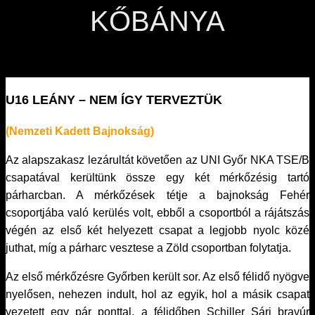
KŐBÁNYA
U16 LEÁNY – NEM ÍGY TERVEZTÜK
(Nemzeti Kadett Bajnokság)
Az alapszakasz lezárultát követően az UNI Győr NKA TSE/B
csapatával kerültünk össze egy két mérkőzésig tartó
párharcban. A mérkőzések tétje a bajnokság Fehér
csoportjába való kerülés volt, ebből a csoportból a rájátszás
végén az első két helyezett csapat a legjobb nyolc közé
juthat, míg a párharc vesztese a Zöld csoportban folytatja.
Az első mérkőzésre Győrben került sor. Az első félidő nyögve
nyelősen, nehezen indult, hol az egyik, hol a másik csapat
vezetett egy pár ponttal, a félidőben Schiller Sári bravúr