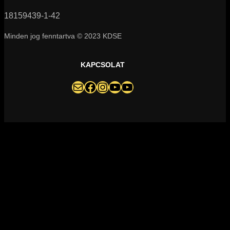
18159439-1-42
Minden jog fenntartva © 2023 KDSE
KAPCSOLAT
darazsak@darazsak.hu
@kobanyaidarazsak
@darazsak
Kőbányai Darazsak csatorna
Darazsak Online Basketball csatorna