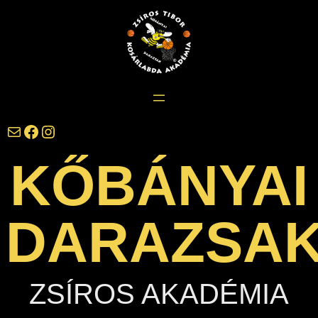
Ugrás
a
tartalomhoz
darazsak@darazsak.hu
@kobanyaidarazsak
@darazsak
KŐBÁNYAI
DARAZSA
ZSÍROS AKADÉMIA