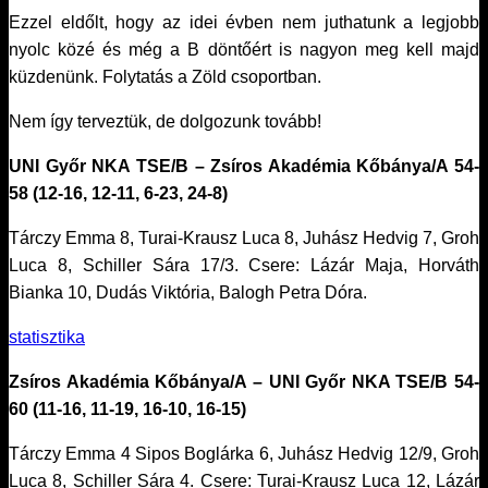
Ezzel eldőlt, hogy az idei évben nem juthatunk a legjobb
nyolc közé és még a B döntőért is nagyon meg kell majd
küzdenünk. Folytatás a Zöld csoportban.
Nem így terveztük, de dolgozunk tovább!
UNI Győr NKA TSE/B – Zsíros Akadémia Kőbánya/A 54-
58 (12-16, 12-11, 6-23, 24-8)
Tárczy Emma 8, Turai-Krausz Luca 8, Juhász Hedvig 7, Groh
Luca 8, Schiller Sára 17/3. Csere: Lázár Maja, Horváth
Bianka 10, Dudás Viktória, Balogh Petra Dóra.
statisztika
Zsíros Akadémia Kőbánya/A – UNI Győr NKA TSE/B 54-
60 (11-16, 11-19, 16-10, 16-15)
Tárczy Emma 4 Sipos Boglárka 6, Juhász Hedvig 12/9, Groh
Luca 8, Schiller Sára 4. Csere: Turai-Krausz Luca 12, Lázár