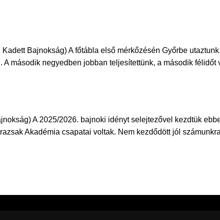
Bajnokság) A főtábla első mérkőzésén Győrbe utaztunk. Jó
ki. A második negyedben jobban teljesítettünk, a második félidőt
) A 2025/2026. bajnoki idényt selejtezővel kezdtük ebben a 
 Darazsak Akadémia csapatai voltak. Nem kezdődött jól számunkra