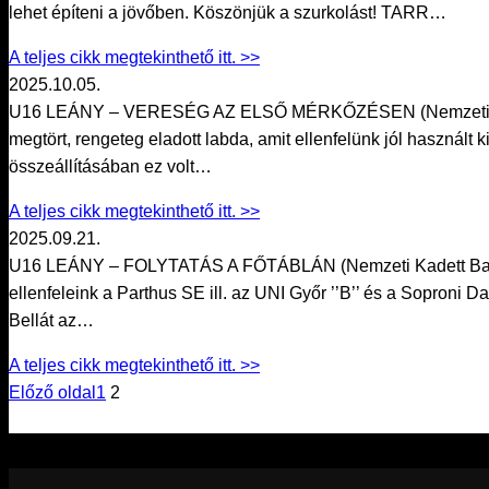
lehet építeni a jövőben. Köszönjük a szurkolást! TARR…
A teljes cikk megtekinthető itt. >>
2025.10.05.
U16 LEÁNY – VERESÉG AZ ELSŐ MÉRKŐZÉSEN (Nemzeti Kadett 
megtört, rengeteg eladott labda, amit ellenfelünk jól használt 
összeállításában ez volt…
A teljes cikk megtekinthető itt. >>
2025.09.21.
U16 LEÁNY – FOLYTATÁS A FŐTÁBLÁN (Nemzeti Kadett Bajnokság
ellenfeleink a Parthus SE ill. az UNI Győr ’’B’’ és a Soproni
Bellát az…
A teljes cikk megtekinthető itt. >>
Előző oldal
1
2