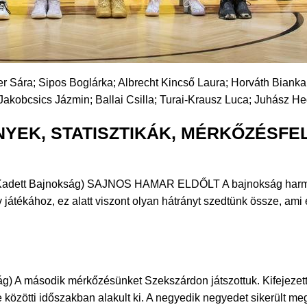
er Sára; Sipos Boglárka; Albrecht Kincső Laura; Horváth Bianka
 Jakobcsics Jázmin; Ballai Csilla; Turai-Krausz Luca; Juhász H
YEK, STATISZTIKÁK, MÉRKŐZÉSFE
t Bajnokság) SAJNOS HAMAR ELDŐLT A bajnokság harmadik f
játékához, ez alatt viszont olyan hátrányt szedtünk össze, ami
második mérkőzésünket Szekszárdon játszottuk. Kifejezetten
zötti időszakban alakult ki. A negyedik negyedet sikerült me