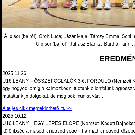
Álló sor (balról): Groh Luca; Lázár Maja; Tárczy Emma; Schill
Ülő sor (balról): Juhász Blanka; Bartha Fanni;
EREDMÉN
2025.11.26.
U16 LEÁNY – ÖSSZEFOGLALÓK 3-6. FORDULÓ (Nemzeti Kadet
egy negyed, amíg alkalmazkodni tudtunk ellenfelünk agresszív 
mutattunk jó dolgokat, de még sok munka vár…
A teljes cikk megtekinthető itt. >>
2025.10.12.
U16 LEÁNY – EGY LÉPÉS ELŐRE (Nemzeti Kadett Bajnokság) A 
különbség a második negyed vége – harmadik negyed közepe kö