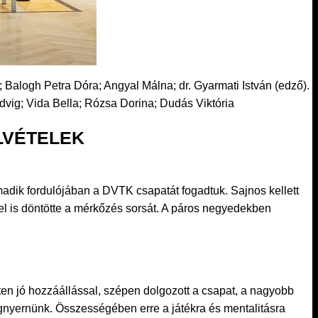
; Balogh Petra Dóra; Angyal Málna; dr. Gyarmati István (edző).
edvig; Vida Bella; Rózsa Dorina; Dudás Viktória
LVÉTELEK
ordulójában a DVTK csapatát fogadtuk. Sajnos kellett
 el is döntötte a mérkőzés sorsát. A páros negyedekben
 jó hozzáállással, szépen dolgozott a csapat, a nagyobb
gnyernünk. Összességében erre a játékra és mentalitásra