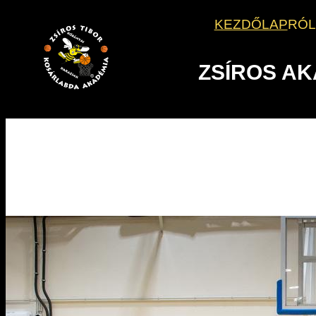
Ugrás
KEZDŐLAP
RÓ
a
tartalomhoz
ZSÍROS A