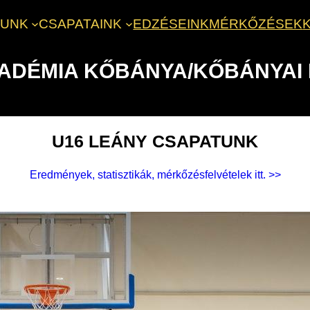
LUNK
CSAPATAINK
EDZÉSEINK
MÉRKŐZÉSEK
KADÉMIA KŐBÁNYA/KŐBÁNYAI
U16 LEÁNY CSAPATUNK
Eredmények, statisztikák, mérkőzésfelvételek itt. >>