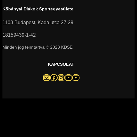
Kőbányai Diákok Sportegyesülete
1103 Budapest, Kada utca 27-29.
18159439-1-42
Minden jog fenntartva © 2023 KDSE
KAPCSOLAT
darazsak@darazsak.hu
@kobanyaidarazsak
@darazsak
Kőbányai Darazsak csatorna
Darazsak Online Basketball csatorna