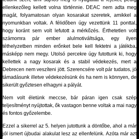
ellenkezőleg kellett volna történnie. DEAC nem adta meg
magát, folyamatosan olyan kosarakat szeretek, amikkel a
nyomunkban voltak. A félidőben úgy vezettünk 11 ponttal,
hogy koránt sem volt lefutott a mérkőzés. Érthetetlen volt
számomra pár ember alulmotiváltsága, egy ilyen
téthelyzetben minden erőnket bele kell fektetni a játékba,
másképp nem megy. Utolsó percekre úgy futottunk ki, hogy
kellettek a nagy kosarak és a stabil védekezés, mert a
Debrecen nem veszíteni jött. Szerencsére volt pár tudatos, jó
támadásunk illetve védekezésünk és ha nem is könnyen, de
sikerült győztesen elhagyni a pályát.
Nem volt életünk meccse, bár páran igen csak szép
teljesítményt nyújtottak, ők vastagon benne voltak a mai nagy
és fontos győzelembe.
Ezzel a sikerrel az 5. helyen jutottunk a döntőbe, ahol a már
jól ismert újbudai alakulat lesz az ellenfelünk. Azóta már azt