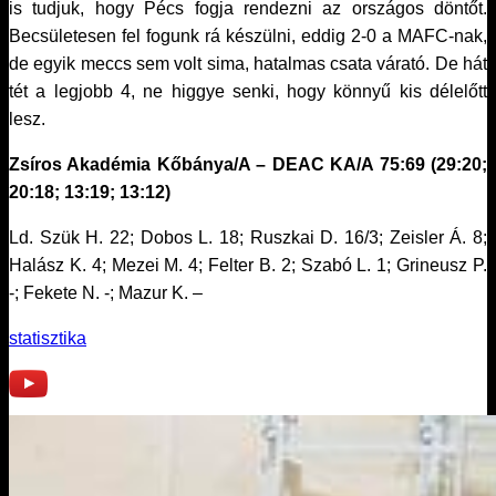
is tudjuk, hogy Pécs fogja rendezni az országos döntőt.
Becsületesen fel fogunk rá készülni, eddig 2-0 a MAFC-nak,
de egyik meccs sem volt sima, hatalmas csata várató. De hát
tét a legjobb 4, ne higgye senki, hogy könnyű kis délelőtt
lesz.
Zsíros Akadémia Kőbánya/A – DEAC KA/A 75:69 (29:20;
20:18; 13:19; 13:12)
Ld. Szük H. 22; Dobos L. 18; Ruszkai D. 16/3; Zeisler Á. 8;
Halász K. 4; Mezei M. 4; Felter B. 2; Szabó L. 1; Grineusz P.
-; Fekete N. -; Mazur K. –
statisztika