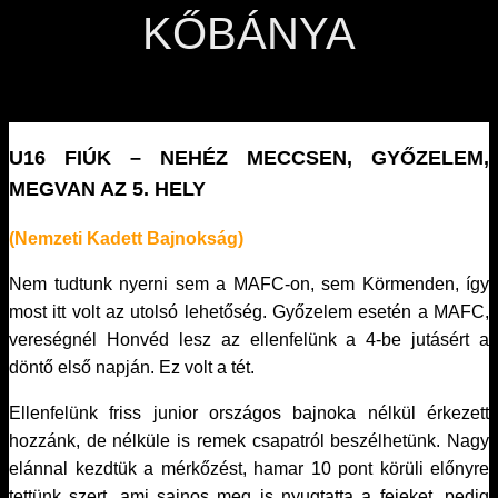
KŐBÁNYA
U16 FIÚK – NEHÉZ MECCSEN, GYŐZELEM,
MEGVAN AZ 5. HELY
(Nemzeti Kadett Bajnokság)
Nem tudtunk nyerni sem a MAFC-on, sem Körmenden, így
most itt volt az utolsó lehetőség. Győzelem esetén a MAFC,
vereségnél Honvéd lesz az ellenfelünk a 4-be jutásért a
döntő első napján. Ez volt a tét.
Ellenfelünk friss junior országos bajnoka nélkül érkezett
hozzánk, de nélküle is remek csapatról beszélhetünk. Nagy
elánnal kezdtük a mérkőzést, hamar 10 pont körüli előnyre
tettünk szert, ami sajnos meg is nyugtatta a fejeket, pedig