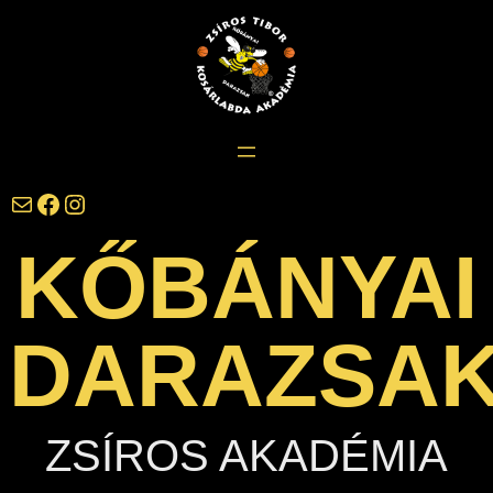
Ugrás
a
tartalomhoz
darazsak@darazsak.hu
@kobanyaidarazsak
@darazsak
KŐBÁNYAI
DARAZSA
ZSÍROS AKADÉMIA