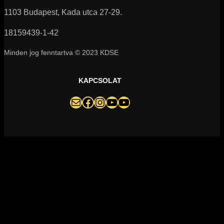
1103 Budapest, Kada utca 27-29.
18159439-1-42
Minden jog fenntartva © 2023 KDSE
KAPCSOLAT
darazsak@darazsak.hu
@kobanyaidarazsak
@darazsak
Kőbányai Darazsak csatorna
Darazsak Online Basketball csatorna