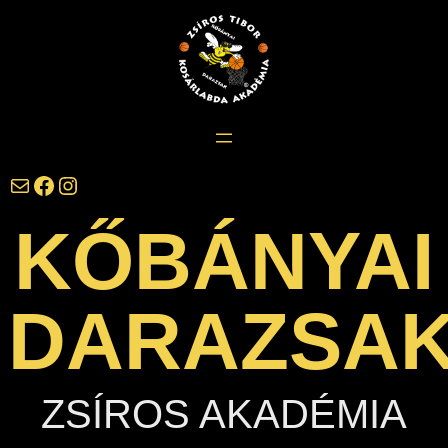
Ugrás
a
tartalomhoz
darazsak@darazsak.hu
@kobanyaidarazsak
@darazsak
KŐBÁNYAI
DARAZSA
ZSÍROS AKADÉMIA