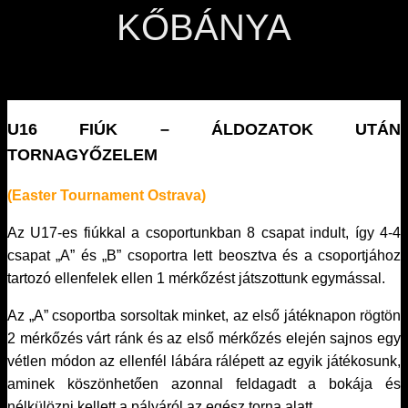
KŐBÁNYA
U16 FIÚK – ÁLDOZATOK UTÁN
TORNAGYŐZELEM
(Easter Tournament Ostrava)
Az U17-es fiúkkal a csoportunkban 8 csapat indult, így 4-4
csapat „A” és „B” csoportra lett beosztva és a csoportjához
tartozó ellenfelek ellen 1 mérkőzést játszottunk egymással.
Az „A” csoportba sorsoltak minket, az első játéknapon rögtön
2 mérkőzés várt ránk és az első mérkőzés elején sajnos egy
vétlen módon az ellenfél lábára rálépett az egyik játékosunk,
aminek köszönhetően azonnal feldagadt a bokája és
nélkülözni kellett a pályáról az egész torna alatt.