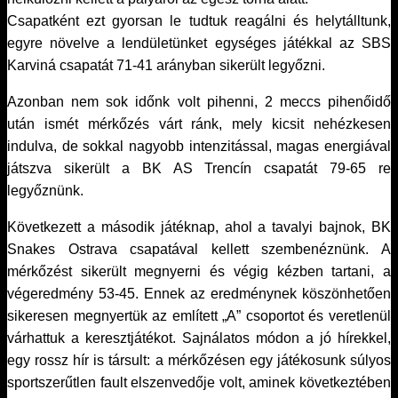
Csapatként ezt gyorsan le tudtuk reagálni és helytálltunk,
egyre növelve a lendületünket egységes játékkal az SBS
Karviná csapatát 71-41 arányban sikerült legyőzni.
Azonban nem sok időnk volt pihenni, 2 meccs pihenőidő
után ismét mérkőzés várt ránk, mely kicsit nehézkesen
indulva, de sokkal nagyobb intenzitással, magas energiával
játszva sikerült a BK AS Trencín csapatát 79-65 re
legyőznünk.
Következett a második játéknap, ahol a tavalyi bajnok, BK
Snakes Ostrava csapatával kellett szembenéznünk. A
mérkőzést sikerült megnyerni és végig kézben tartani, a
végeredmény 53-45. Ennek az eredménynek köszönhetően
sikeresen megnyertük az említett „A” csoportot és veretlenül
várhattuk a keresztjátékot. Sajnálatos módon a jó hírekkel,
egy rossz hír is társult: a mérkőzésen egy játékosunk súlyos
sportszerűtlen fault elszenvedője volt, aminek következtében