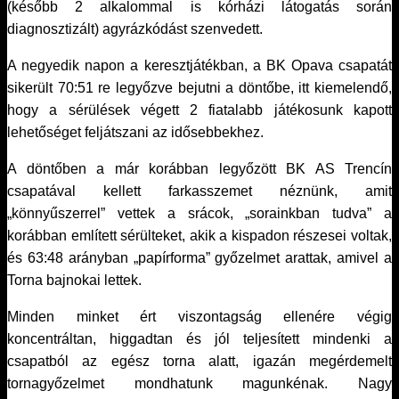
(később 2 alkalommal is kórházi látogatás során
diagnosztizált) agyrázkódást szenvedett.
A negyedik napon a keresztjátékban, a BK Opava csapatát
sikerült 70:51 re legyőzve bejutni a döntőbe, itt kiemelendő,
hogy a sérülések végett 2 fiatalabb játékosunk kapott
lehetőséget feljátszani az idősebbekhez.
A döntőben a már korábban legyőzött BK AS Trencín
csapatával kellett farkasszemet néznünk, amit
„könnyűszerrel” vettek a srácok, „sorainkban tudva” a
korábban említett sérülteket, akik a kispadon részesei voltak,
és 63:48 arányban „papírforma” győzelmet arattak, amivel a
Torna bajnokai lettek.
Minden minket ért viszontagság ellenére végig
koncentráltan, higgadtan és jól teljesített mindenki a
csapatból az egész torna alatt, igazán megérdemelt
tornagyőzelmet mondhatunk magunkénak. Nagy