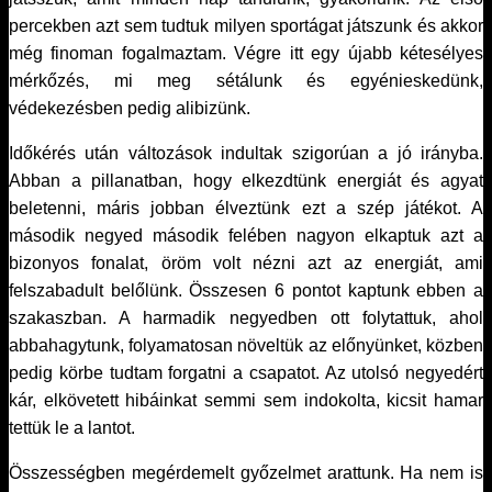
percekben azt sem tudtuk milyen sportágat játszunk és akkor
még finoman fogalmaztam. Végre itt egy újabb kétesélyes
mérkőzés, mi meg sétálunk és egyénieskedünk,
védekezésben pedig alibizünk.
Időkérés után változások indultak szigorúan a jó irányba.
Abban a pillanatban, hogy elkezdtünk energiát és agyat
beletenni, máris jobban élveztünk ezt a szép játékot. A
második negyed második felében nagyon elkaptuk azt a
bizonyos fonalat, öröm volt nézni azt az energiát, ami
felszabadult belőlünk. Összesen 6 pontot kaptunk ebben a
szakaszban. A harmadik negyedben ott folytattuk, ahol
abbahagytunk, folyamatosan növeltük az előnyünket, közben
pedig körbe tudtam forgatni a csapatot. Az utolsó negyedért
kár, elkövetett hibáinkat semmi sem indokolta, kicsit hamar
tettük le a lantot.
Összességben megérdemelt győzelmet arattunk. Ha nem is