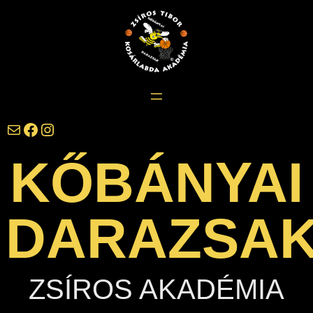
Ugrás
a
tartalomhoz
darazsak@darazsak.hu
@kobanyaidarazsak
@darazsak
KŐBÁNYAI
DARAZSA
ZSÍROS AKADÉMIA