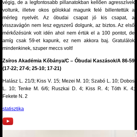
végig, de a legfontosabb pillanatokban kellően agresszívek
voltunk, illetve okos gólokkal magunk felé billentettük a
mérleg nyelvét. Az óbudai csapat jó kis csapat, a
visszavágón nem lesz egyszerű dolgunk, az biztos. Az első
mérkőzésünk volt idén ahol nem értük el a 100 pontot, de
amíg csak 59-et kapunk, ez nem akkora baj. Gratulálok
mindenkinek, szuper meccs volt!
Zsíros Akadémia Kőbánya/C – Óbudai Kaszások/A 86-59
(17-22; 27-6; 25-10; 17-21)
Halász L. 21/3; Kiss V. 15; Mezei M. 10; Szabó L. 10; Dobos
L. 10; Tenke M. 6/6; Ruszkai D. 4; Kiss R. 4; Tóth K. 4;
Fekete N. 2
statisztika