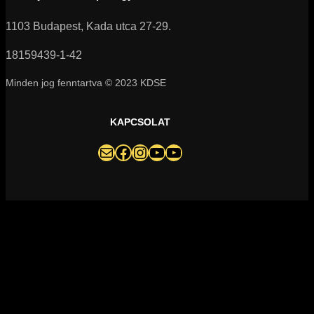
1103 Budapest, Kada utca 27-29.
18159439-1-42
Minden jog fenntartva © 2023 KDSE
KAPCSOLAT
darazsak@darazsak.hu
@kobanyaidarazsak
@darazsak
Kőbányai Darazsak csatorna
Darazsak Online Basketball csatorna