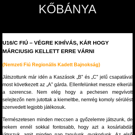
KŐBÁNYA
U16/C FIÚ – VÉGRE KIHÍVÁS, KÁR HOGY
MÁRCIUSIG KELLETT ERRE VÁRNI
(Nemzeti Fiú Regionális Kadett Bajnokság)
Játszottunk már idén a Kaszások „B” és „C” jelű csapatával
most következett az „A” gárda. Ellenfelünket messze elkerüli
a szerencse. Nem elég hogy a pechesen megvívott
selejtezőn nem jutottak a kiemeltbe, nemrég komoly sérülést
szenvedett legjobb játékosuk.
Természetesen minden meccsen a győzelemre játszunk, de
nekem ennél sokkal fontosabb, hogy azt a kosárlabdát
játsszuk, amit minden nap tanulunk, gyakorlunk. Az első