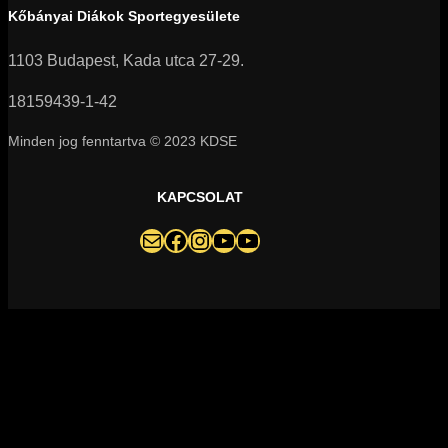
Kőbányai Diákok Sportegyesülete
1103 Budapest, Kada utca 27-29.
18159439-1-42
Minden jog fenntartva © 2023 KDSE
KAPCSOLAT
darazsak@darazsak.hu
@kobanyaidarazsak
@darazsak
Kőbányai Darazsak csatorna
Darazsak Online Basketball csatorna