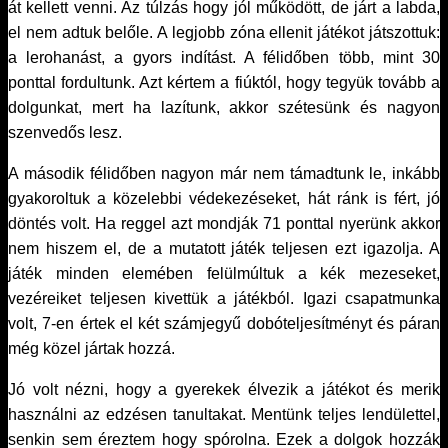
át kellett venni. Az túlzás hogy jól működött, de járt a labda,
el nem adtuk belőle. A legjobb zóna ellenit játékot játszottuk:
a lerohanást, a gyors indítást. A félidőben több, mint 30
ponttal fordultunk. Azt kértem a fiúktól, hogy tegyük tovább a
dolgunkat, mert ha lazítunk, akkor szétesünk és nagyon
szenvedős lesz.
A második félidőben nagyon már nem támadtunk le, inkább
gyakoroltuk a közelebbi védekezéseket, hát ránk is fért, jó
döntés volt. Ha reggel azt mondják 71 ponttal nyerünk akkor
nem hiszem el, de a mutatott játék teljesen ezt igazolja. A
játék minden elemében felülmúltuk a kék mezeseket,
vezéreiket teljesen kivettük a játékból. Igazi csapatmunka
volt, 7-en értek el két számjegyű dobóteljesítményt és páran
még közel jártak hozzá.
Jó volt nézni, hogy a gyerekek élvezik a játékot és merik
használni az edzésen tanultakat. Mentünk teljes lendülettel,
senkin sem éreztem hogy spórolna. Ezek a dolgok hozzák