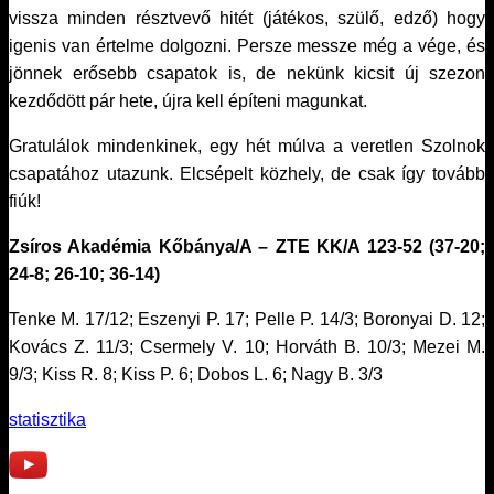
vissza minden résztvevő hitét (játékos, szülő, edző) hogy
igenis van értelme dolgozni. Persze messze még a vége, és
jönnek erősebb csapatok is, de nekünk kicsit új szezon
kezdődött pár hete, újra kell építeni magunkat.
Gratulálok mindenkinek, egy hét múlva a veretlen Szolnok
csapatához utazunk. Elcsépelt közhely, de csak így tovább
fiúk!
Zsíros Akadémia Kőbánya/A – ZTE KK/A 123-52 (37-20;
24-8; 26-10; 36-14)
Tenke M. 17/12; Eszenyi P. 17; Pelle P. 14/3; Boronyai D. 12;
Kovács Z. 11/3; Csermely V. 10; Horváth B. 10/3; Mezei M.
9/3; Kiss R. 8; Kiss P. 6; Dobos L. 6; Nagy B. 3/3
statisztika