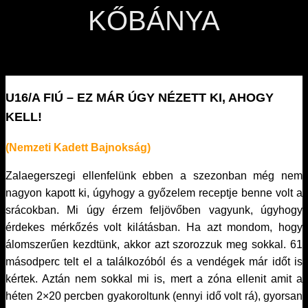
KŐBÁNYA
U16/A FIÚ – EZ MÁR ÚGY NÉZETT KI, AHOGY
KELL!
(Nemzeti Kadett Bajnokság)
Zalaegerszegi ellenfelünk ebben a szezonban még nem
nagyon kapott ki, úgyhogy a győzelem receptje benne volt a
srácokban. Mi úgy érzem feljövőben vagyunk, úgyhogy
érdekes mérkőzés volt kilátásban. Ha azt mondom, hogy
álomszerűen kezdtünk, akkor azt szorozzuk meg sokkal. 61
másodperc telt el a találkozóból és a vendégek már időt is
kértek. Aztán nem sokkal mi is, mert a zóna ellenit amit a
héten 2×20 percben gyakoroltunk (ennyi idő volt rá), gyorsan