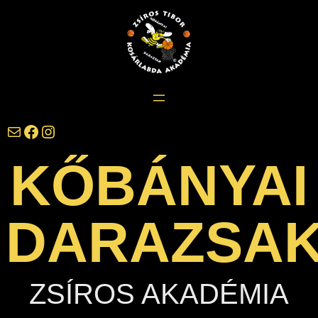
Ugrás
a
tartalomhoz
darazsak@darazsak.hu
@kobanyaidarazsak
@darazsak
KŐBÁNYAI
DARAZSA
ZSÍROS AKADÉMIA