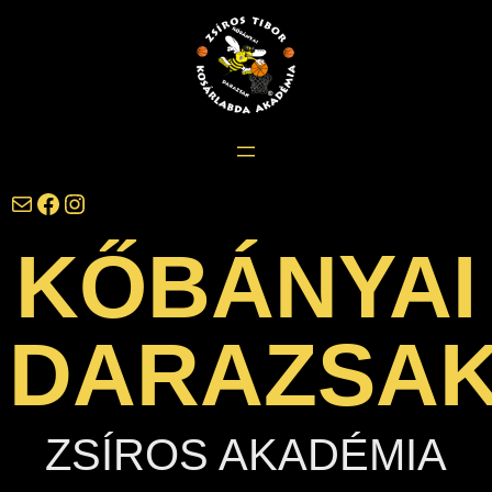
Ugrás
a
tartalomhoz
darazsak@darazsak.hu
@kobanyaidarazsak
@darazsak
KŐBÁNYAI
DARAZSA
ZSÍROS AKADÉMIA