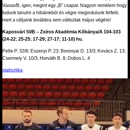
Vasas/B, igen, megint egy „B” csapat. Nagyon remélem hogy
tudunk tanulni a hibáinkból és végre megindulunk felfelé,
mert a céljaink továbbra sem változtak május végére!
Kaposvári SI/B – Zsíros Akadémia Kőbánya/A 104-103
(24-22; 25-25; 17-29; 27-17; 11-10) hu.
Pelle P. 32/6; Eszenyi P. 23; Boronyai D. 13/3; Kovács Z. 13;
Csermely V. 10/3; Horváth B. 8; Dobos L. 4
statisztika