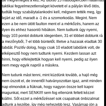
de megremegett a kéz. Az utolsó 13 másodpercben hatalmas
taktikai fegyelmezetlenséget követett el a pályán lévő ötös,
tudták hogy szabálytalankodni kell, mégsem tették meg, így
lejárt az idő, maradt a -1 és a szomorkodás. Megint. Nem
ezen a be nem ütött faulton ment el a mérkőzés, hanem az
ilyen és ehhez hasonló hibákon. Nem tudtunk úgy nyerni,
hogy 103 pontot dobtunk idegenben, 31-el többet dobtunk rá
a mezőnyből, 7-el több büntetőt. Illetve a hazaiak eladtak 30
labdát. Pozitív dolog, hogy csak 10 eladott labdánk volt, de
elképesztő hogy nem tudtunk nyerni. Kezdem lassan azt
hinni, hogy elfelejtettük hogyan kell nyerni, pedig az ilyen
nem megy egyik napról a másikra.
Nem tudunk mást tenni, mint küzdünk tovább, a hajó még
nem úszott el, de innentől hatványozottan igaz, amit minden
nap elmondok a fiúknak, hogy nagyon össze kell kapni
magunkat, mert SENKI!!! sem fog ellenünk feltett kézzel
kiállni. Sőt ezzel a mérkőzéssel sok csapatnak önbizalmat
adtunk a kezébe, így még nehezebb lesz. Vasárnap jön a