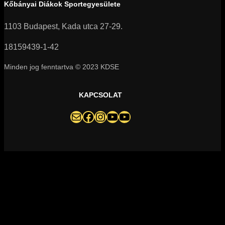
Kőbányai Diákok Sportegyesülete
1103 Budapest, Kada utca 27-29.
18159439-1-42
Minden jog fenntartva © 2023 KDSE
KAPCSOLAT
darazsak@darazsak.hu
@kobanyaidarazsak
@darazsak
Kőbányai Darazsak csatorna
Darazsak Online Basketball csatorna