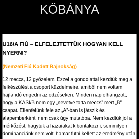
KŐBÁNYA
U16/A FIÚ – ELFELEJTETTÜK HOGYAN KELL
NYERNI?
(Nemzeti Fiú Kadett Bajnokság)
12 meccs, 12 győzelem. Ezzel a gondolattal kezdtük meg a
felkészülést a csoport küzdelmeire, amiből nem voltam
hajlandó engedni az edzéseken. Minden nap elhangzott,
hogy a KASI/B nem egy „nevetve torta meccs” mert „B”
csapat. Ellenfelünk fele az „A”-ban is játszik és
alapemberként, nem csak úgy mutatóba. Nem kezdtük jól a
mérkőzést, hagytuk a hazaiakat kibontakozni, semmilyen
dominanciánk nem volt, hamar futni kellett az eredmény után.