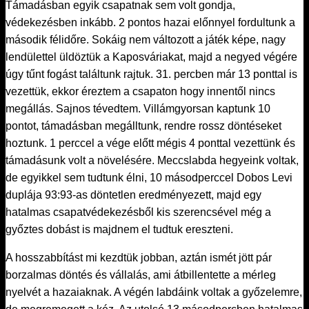
Támadásban egyik csapatnak sem volt gondja,
védekezésben inkább. 2 pontos hazai előnnyel fordultunk a
második félidőre. Sokáig nem változott a játék képe, nagy
lendülettel üldöztük a Kaposváriakat, majd a negyed végére
úgy tűnt fogást találtunk rajtuk. 31. percben már 13 ponttal is
vezettük, ekkor éreztem a csapaton hogy innentől nincs
megállás. Sajnos tévedtem. Villámgyorsan kaptunk 10
pontot, támadásban megálltunk, rendre rossz döntéseket
hoztunk. 1 perccel a vége előtt mégis 4 ponttal vezettünk és
támadásunk volt a növelésére. Meccslabda hegyeink voltak,
de egyikkel sem tudtunk élni, 10 másodperccel Dobos Levi
duplája 93:93-as döntetlen eredményezett, majd egy
hatalmas csapatvédekezésből kis szerencsével még a
győztes dobást is majdnem el tudtuk ereszteni.
A hosszabbítást mi kezdtük jobban, aztán ismét jött pár
borzalmas döntés és vállalás, ami átbillentette a mérleg
nyelvét a hazaiaknak. A végén labdáink voltak a győzelemre,