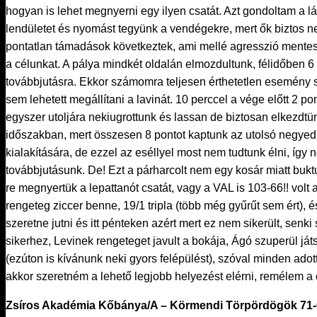
hogyan is lehet megnyerni egy ilyen csatát. Azt gondoltam a lá
lendületet és nyomást tegyünk a vendégekre, mert ők biztos 
pontatlan támadások következtek, ami mellé agresszió mentes 
a célunkat. A pálya mindkét oldalán elmozdultunk, félidőben 6 p
továbbjutásra. Ekkor számomra teljesen érthetetlen esemény sor
sem lehetett megállítani a lavinát. 10 perccel a vége előtt 2 p
egyszer utoljára nekiugrottunk és lassan de biztosan elkezdtün
időszakban, mert összesen 8 pontot kaptunk az utolsó negyedb
kialakítására, de ezzel az eséllyel most nem tudtunk élni, így
továbbjutásunk. De! Ezt a párharcolt nem egy kosár miatt bukt
re megnyertük a lepattanót csatát, vagy a VAL is 103-66!! vo
rengeteg ziccer benne, 19/1 tripla (több még gyűrűt sem ért),
szeretne jutni és itt pénteken azért mert ez nem sikerült, senk
sikerhez, Levinek rengeteget javult a bokája, Ágó szuperül játs
(ezúton is kívánunk neki gyors felépülést), szóval minden adott
akkor szeretném a lehető legjobb helyezést elérni, remélem a c
Zsíros Akadémia Kőbánya/A – Körmendi Törpördögök 71-63 