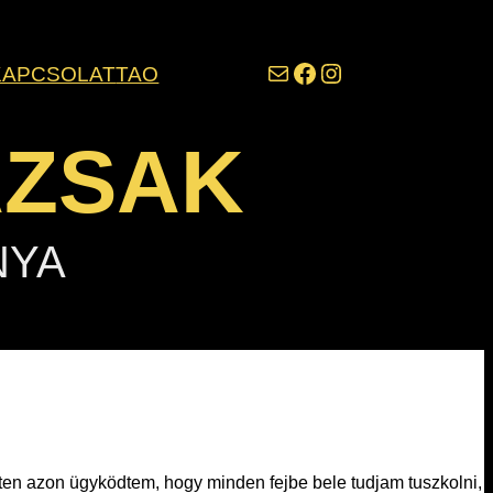
darazsak@darazsak.hu
@kobanyaidarazsak
@darazsak
KAPCSOLAT
TAO
AZSAK
NYA
héten azon ügyködtem, hogy minden fejbe bele tudjam tuszkolni,