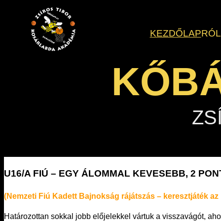
Ugrás
a
KEZDŐLAP
RÓ
tartalomhoz
KŐBÁ
ZS
U16/A FIÚ – EGY ÁLOMMAL KEVESEBB, 2 PO
(Nemzeti Fiú Kadett Bajnokság rájátszás – keresztjáték az
Határozottan sokkal jobb előjelekkel vártuk a visszavágót, ah