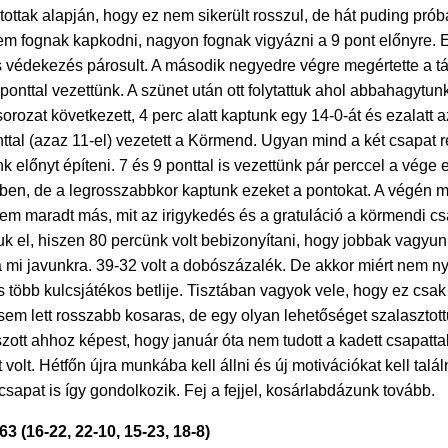
tottak alapján, hogy ez nem sikerült rosszul, de hát puding pró
nem fognak kapkodni, nagyon fognak vigyázni a 9 pont előnyre.
védekezés párosult. A második negyedre végre megértette a tár
onttal vezettünk. A szünet után ott folytattuk ahol abbahagytunk,
ozat következett, 4 perc alatt kaptunk egy 14-0-át és ezalatt az 
onttal (azaz 11-el) vezetett a Körmend. Ugyan mind a két csapat r
k előnyt építeni. 7 és 9 ponttal is vezettünk pár perccel a vég
en, de a legrosszabbkor kaptunk ezeket a pontokat. A végén még
 nem maradt más, mit az irigykedés és a gratuláció a körmendi c
uk el, hiszen 80 percünk volt bebizonyítani, hogy jobbak vagyu
lt a mi javunkra. 39-32 volt a dobószázalék. De akkor miért ne
 és több kulcsjátékos betlije. Tisztában vagyok vele, hogy ez c
i sem lett rosszabb kosaras, de egy olyan lehetőséget szalasztot
zott ahhoz képest, hogy január óta nem tudott a kadett csapattal
 volt. Hétfőn újra munkába kell állni és új motivációkat kell tal
sapat is így gondolkozik. Fej a fejjel, kosárlabdázunk tovább.
(16-22, 22-10, 15-23, 18-8)