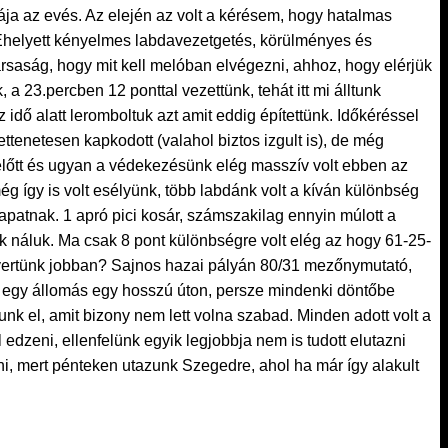
bája az evés. Az elején az volt a kérésem, hogy hatalmas
 Ehelyett kényelmes labdavezetgetés, körülményes és
saság, hogy mit kell melóban elvégezni, ahhoz, hogy elérjük
 a 23.percben 12 ponttal vezettünk, tehát itt mi álltunk
idő alatt leromboltuk azt amit eddig építettünk. Időkéréssel
ettenetesen kapkodott (valahol biztos izgult is), de még
e előtt és ugyan a védekezésünk elég masszív volt ebben az
 így is volt esélyünk, több labdánk volt a kíván különbség
sapatnak. 1 apró pici kosár, számszakilag ennyin múlott a
nk náluk. Ma csak 8 pont különbségre volt elég az hogy 61-25-
m nyertünk jobban? Sajnos hazai pályán 80/31 mezőnymutató,
sak egy állomás egy hosszú úton, persze mindenki döntőbe
tunk el, amit bizony nem lett volna szabad. Minden adott volt a
 edzeni, ellenfelünk egyik legjobbja nem is tudott elutazni
álni, mert pénteken utazunk Szegedre, ahol ha már így alakult