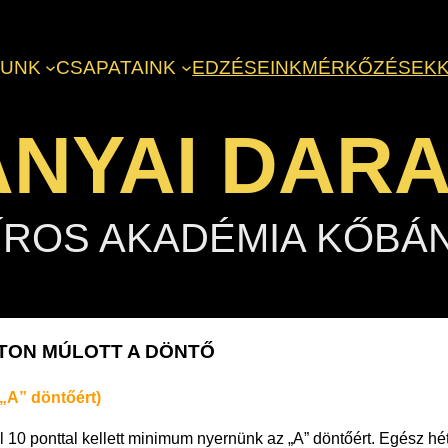
LUNK
CSAPATAINK
EDZÉSEINK
MÉRKŐZÉSEK
NYAI DAR
ÍROS AKADÉMIA KŐBÁ
NTON MÚLOTT A DÖNTŐ
 „A” döntőért)
ol 10 ponttal kellett minimum nyernünk az „A” döntőért. Egész 