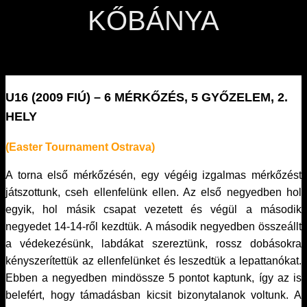
KŐBÁNYA
U16 (2009 FIÚ) – 6 MÉRKŐZÉS, 5 GYŐZELEM, 2.
HELY
(Easter Tournament Ostrava)
A torna első mérkőzésén, egy végéig izgalmas mérkőzést
játszottunk, cseh ellenfelünk ellen. Az első negyedben hol
egyik, hol másik csapat vezetett és végül a második
negyedet 14-14-ről kezdtük. A második negyedben összeállt
a védekezésünk, labdákat szereztünk, rossz dobásokra
kényszerítettük az ellenfelünket és leszedtük a lepattanókat.
Ebben a negyedben mindössze 5 pontot kaptunk, így az is
belefért, hogy támadásban kicsit bizonytalanok voltunk. A