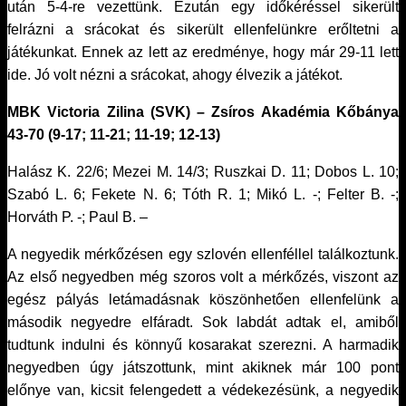
után 5-4-re vezettünk. Ezután egy időkéréssel sikerült
felrázni a srácokat és sikerült ellenfelünkre erőltetni a
játékunkat. Ennek az lett az eredménye, hogy már 29-11 lett
ide. Jó volt nézni a srácokat, ahogy élvezik a játékot.
MBK Victoria Zilina (SVK) – Zsíros Akadémia Kőbánya
43-70 (9-17; 11-21; 11-19; 12-13)
Halász K. 22/6; Mezei M. 14/3; Ruszkai D. 11; Dobos L. 10;
Szabó L. 6; Fekete N. 6; Tóth R. 1; Mikó L. -; Felter B. -;
Horváth P. -; Paul B. –
A negyedik mérkőzésen egy szlovén ellenféllel találkoztunk.
Az első negyedben még szoros volt a mérkőzés, viszont az
egész pályás letámadásnak köszönhetően ellenfelünk a
második negyedre elfáradt. Sok labdát adtak el, amiből
tudtunk indulni és könnyű kosarakat szerezni. A harmadik
negyedben úgy játszottunk, mint akiknek már 100 pont
előnye van, kicsit felengedett a védekezésünk, a negyedik