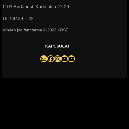
1103 Budapest, Kada utca 27-29.
18159439-1-42
Minden jog fenntartva © 2023 KDSE
KAPCSOLAT
darazsak@darazsak.hu
@kobanyaidarazsak
@darazsak
Kőbányai Darazsak csatorna
Darazsak Online Basketball csatorna