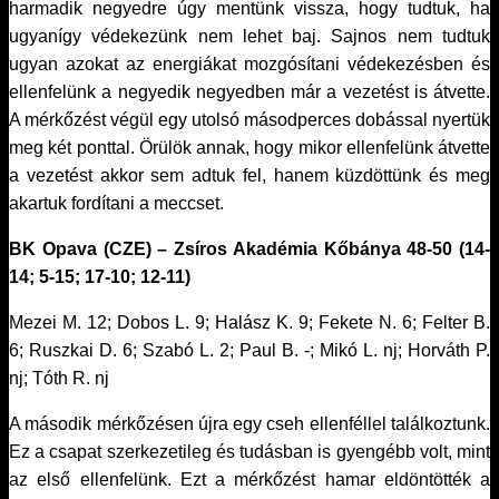
harmadik negyedre úgy mentünk vissza, hogy tudtuk, ha
ugyanígy védekezünk nem lehet baj. Sajnos nem tudtuk
ugyan azokat az energiákat mozgósítani védekezésben és
ellenfelünk a negyedik negyedben már a vezetést is átvette.
A mérkőzést végül egy utolsó másodperces dobással nyertük
meg két ponttal. Örülök annak, hogy mikor ellenfelünk átvette
a vezetést akkor sem adtuk fel, hanem küzdöttünk és meg
akartuk fordítani a meccset.
BK Opava (CZE) – Zsíros Akadémia Kőbánya 48-50 (14-
14; 5-15; 17-10; 12-11)
Mezei M. 12; Dobos L. 9; Halász K. 9; Fekete N. 6; Felter B.
6; Ruszkai D. 6; Szabó L. 2; Paul B. -; Mikó L. nj; Horváth P.
nj; Tóth R. nj
A második mérkőzésen újra egy cseh ellenféllel találkoztunk.
Ez a csapat szerkezetileg és tudásban is gyengébb volt, mint
az első ellenfelünk. Ezt a mérkőzést hamar eldöntötték a