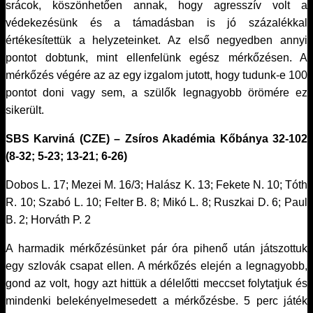
srácok, köszönhetően annak, hogy agresszív volt a
védekezésünk és a támadásban is jó százalékkal
értékesítettük a helyzeteinket. Az első negyedben annyi
pontot dobtunk, mint ellenfelünk egész mérkőzésen. A
mérkőzés végére az az egy izgalom jutott, hogy tudunk-e 100
pontot doni vagy sem, a szülők legnagyobb örömére ez
sikerült.
SBS Karviná (CZE) – Zsíros Akadémia Kőbánya 32-102
(8-32; 5-23; 13-21; 6-26)
Dobos L. 17; Mezei M. 16/3; Halász K. 13; Fekete N. 10; Tóth
R. 10; Szabó L. 10; Felter B. 8; Mikó L. 8; Ruszkai D. 6; Paul
B. 2; Horváth P. 2
A harmadik mérkőzésünket pár óra pihenő után játszottuk
egy szlovák csapat ellen. A mérkőzés elején a legnagyobb,
gond az volt, hogy azt hittük a délelőtti meccset folytatjuk és
mindenki belekényelmesedett a mérkőzésbe. 5 perc játék