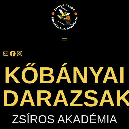
Ugrás
a
tartalomhoz
darazsak@darazsak.hu
@kobanyaidarazsak
@darazsak
KŐBÁNYAI
DARAZSA
ZSÍROS AKADÉMIA