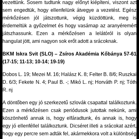
vezettünk. Sosem tudtunk nagy előnyt kiépíteni, viszont azt
sem engedtük, hogy ellenfelünk átvegye a vezetést. Egész
mérkőzésen jól játszottunk, végig küzdöttünk, meg is
érdemeltük a győzelmet és hogy vasárnap az aranyéremért
játszhassunk. Ezen a mérkőzésen a lelátóról is olyan
hangulat jött, ami nagyon sok erőt adott a srácoknak.
BKM Iskra Svit (SLO) – Zsíros Akadémia Kőbánya 57-61
(17-15; 11-13; 10-14; 19-19)
Dobos L. 19; Mezei M. 16; Halász K. 8; Felter B. 8/6; Ruszkai
D. 6/3; Fekete N. 4; Paul B. -; Mikó L. nj; Horváth P. nj; Tóth
R. nj
A döntőben egy jó szerkezetű szlovák csapattal találkoztunk.
Ezen a mérkőzésen csak periódusok jutottak nekünk, ami
köszönhető annak is, hogy elfáradtunk, és annak is, hogy
egy jó ellenféllel találkoztunk. Dicséret illeti a srácokat azért,
hogy egy percre sem adták fel, akármekkora volt a különbség