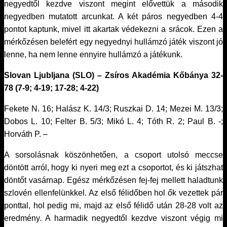
negyedtől kezdve viszont megint elővettük a második
negyedben mutatott arcunkat. A két páros negyedben 4-4
pontot kaptunk, mivel itt akartak védekezni a srácok. Ezen a
mérkőzésen belefért egy negyednyi hullámzó játék viszont jó
lenne, ha nem lenne ennyire hullámzó a játékunk.
Slovan Ljubljana (SLO) – Zsíros Akadémia Kőbánya 32-
78 (7-9; 4-19; 17-28; 4-22)
Fekete N. 16; Halász K. 14/3; Ruszkai D. 14; Mezei M. 13/3;
Dobos L. 10; Felter B. 5/3; Mikó L. 4; Tóth R. 2; Paul B. -;
Horváth P. –
A sorsolásnak köszönhetően, a csoport utolsó meccse
döntött arról, hogy ki nyeri meg ezt a csoportot, és ki játszhat
döntőt vasárnap. Egész mérkőzésen fej-fej mellett haladtunk
szlovén ellenfelünkkel. Az első félidőben hol ők vezettek pár
ponttal, hol pedig mi, majd az első félidő után 28-28 volt az
eredmény. A harmadik negyedtől kezdve viszont végig mi