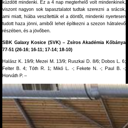
küzdött mindenki. Ez a 4 nap megterhelő volt mindenkinek,
viszont nagyon sok tapasztalatot tudtak szerezni a srácok,
ami miatt, hiába veszítettük el a döntőt, mindenki nyertesen
tudott haza jönni, amiből lehet építkezni a szezon hátralevő
részében, és a jövőben.
SBK Galaxy Kosice (SVK) – Zsíros Akadémia Kőbánya
77-51 (26-16; 16-11; 17-14; 18-10)
Halász K. 19/9; Mezei M. 13/9; Ruszkai D. 8/6; Dobos L. 6;
Felter B. 4; Tóth R. 1; Mikó L. -; Fekete N. -; Paul B. -;
Horváth P. –