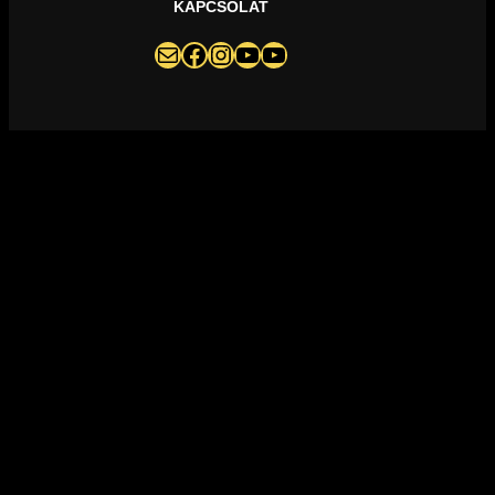
KAPCSOLAT
darazsak@darazsak.hu
@kobanyaidarazsak
@darazsak
Kőbányai Darazsak csatorna
Darazsak Online Basketball csatorna