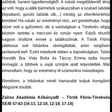
adódott, hanem ügyetlenségből. A másik megdöbbentő tény
az volt, hogy a játék bármelyik szakaszában a szabad labdák
(lepattanó, guruló labdák stb…) mindig az ellenfelünkhöz
kerültek! Ha valaki az eredményt nézi, azt gondolhatja, hogy
közel volt a győzelem, de a valóságban a Törekvés végig
kézben tartotta a meccset és simán nyert. Edzői részről
nagyon örültünk ennek a találkozónak. A Török Flóris
játékosai sok hibánkra rávilágítottak, amin sürgősen
javítanunk kell. Ezért indultunk ebben a bajnokságban. Talán
Horváth Bia, Vida Bella és Tárczy Emma tudta hozni
önmagát, a többiek a saját szintjük alatt teljesítettek. Már
elmondtam, hogy az eredmény itt számunkra másodlagos.
Remélem, a hibáinkat minél hamarabb tudjuk korrigálni!
Megyünk tovább.
Zsíros Akadémia Kőbánya/B – Török Flóris-Törekvés
SE/B 57-63 (16-13, 12-18, 12-18, 17-14)