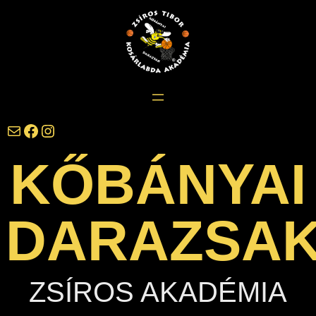
Ugrás
a
tartalomhoz
darazsak@darazsak.hu
@kobanyaidarazsak
@darazsak
KŐBÁNYAI
DARAZSA
ZSÍROS AKADÉMIA