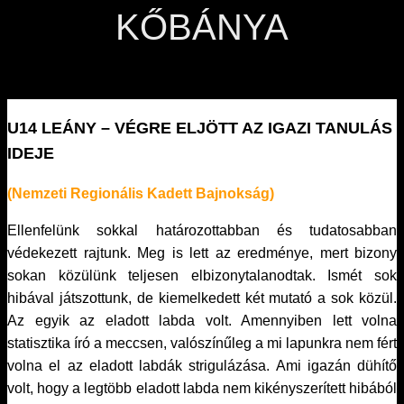
KŐBÁNYA
U14 LEÁNY – VÉGRE ELJÖTT AZ IGAZI TANULÁS
IDEJE
(Nemzeti Regionális Kadett Bajnokság)
Ellenfelünk sokkal határozottabban és tudatosabban
védekezett rajtunk. Meg is lett az eredménye, mert bizony
sokan közülünk teljesen elbizonytalanodtak. Ismét sok
hibával játszottunk, de kiemelkedett két mutató a sok közül.
Az egyik az eladott labda volt. Amennyiben lett volna
statisztika író a meccsen, valószínűleg a mi lapunkra nem fért
volna el az eladott labdák strigulázása. Ami igazán dühítő
volt, hogy a legtöbb eladott labda nem kikényszerített hibából