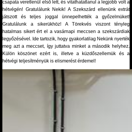
csapata veretlenül első lett, és vitathatatlanul a legjobb volt a
hétvégén! Gratulálunk Nekik! A Szekszárd ellenünk extrát
játszott és teljes joggal ünnepelhették a győzelmüket!
Gratulálunk a sikerükhöz! A Törekvés viszont tényleg
hatalmas sikert ért el a vasárnapi meccsen a szekszárdiak
legyőzésével. Ide tartozik, hogy gyakorlatilag Nekünk nyerték
meg azt a meccset, így juttatva minket a második helyhez.
Külön köszönet ezért is, illetve a küzdőszellemük és a
hétvégi teljesítményük is elismerést érdemel!