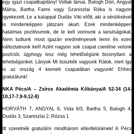
egy igazi csapatkapitány! Voltak társai. Balogh Dóri, Angyal
Málna, Bartha Fanni vagy Szaniszlai Réka is nagyon
igyekezett. Le a kalappal Dudás Viki előtt, aki a sérülésével
is mindenképpen játszani akart. Ezek mindenképpen
hatalmas pozitívumok, de le kell vonnunk a tanulságokat.
Nem tudtunk most igazán eredményesek lenni és ezen
változtatnunk kell! Azért nagyon sok csapat cserélne velünk
pozíciót, úgyhogy lesz még lehetőségünk bizonyítani a
tehetségünket. Lányok Mi büszkék vagyunk Rátok, mert így
is az ország 4 kiemelt csapatában vagyunk! Ehhez
gratulálunk!
NKA Pécs/A – Zsíros Akadémia Kőbánya/A 52-34 (14-
10,17-7,9-9,12-8)
HORVÁTH 7, ANGYAL 6, Vida 6/3, Bartha 5, Balogh 4,
Dudás 3, Szaniszlai 2, Rózsa 1
Itt szeretnék gratulálni mindhárom ellenfelünknek! A Pécs