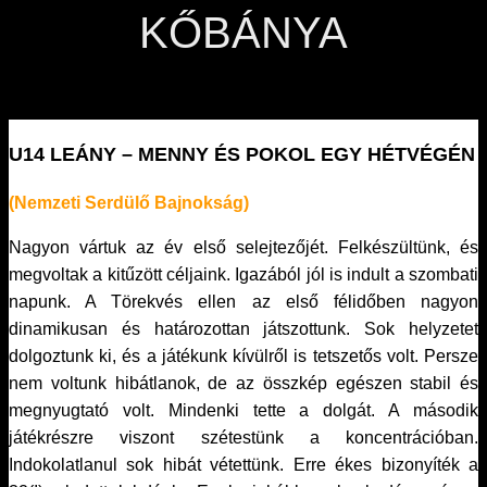
KŐBÁNYA
U14 LEÁNY – MENNY ÉS POKOL EGY HÉTVÉGÉN
(Nemzeti Serdülő Bajnokság)
Nagyon vártuk az év első selejtezőjét. Felkészültünk, és
megvoltak a kitűzött céljaink. Igazából jól is indult a szombati
napunk. A Törekvés ellen az első félidőben nagyon
dinamikusan és határozottan játszottunk. Sok helyzetet
dolgoztunk ki, és a játékunk kívülről is tetszetős volt. Persze
nem voltunk hibátlanok, de az összkép egészen stabil és
megnyugtató volt. Mindenki tette a dolgát. A második
játékrészre viszont szétestünk a koncentrációban.
Indokolatlanul sok hibát vétettünk. Erre ékes bizonyíték a