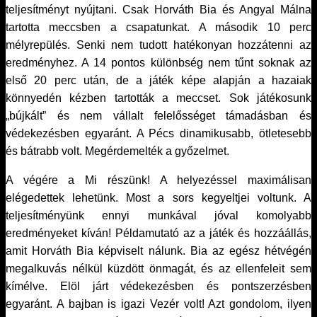
teljesítményt nyújtani. Csak Horváth Bia és Angyal Málna
tartotta meccsben a csapatunkat. A második 10 perc
mélyrepülés. Senki nem tudott hatékonyan hozzátenni az
eredményhez. A 14 pontos különbség nem tűnt soknak az
első 20 perc után, de a játék képe alapján a hazaiak
könnyedén kézben tartották a meccset. Sok játékosunk
„bújkált” és nem vállalt felelősséget támadásban és
védekezésben egyaránt. A Pécs dinamikusabb, ötletesebb
és bátrabb volt. Megérdemelték a győzelmet.
A végére a Mi részünk! A helyezéssel maximálisan
elégedettek lehetünk. Most a sors kegyeltjei voltunk. A
teljesítményünk ennyi munkával jóval komolyabb
eredményeket kíván! Példamutató az a játék és hozzáállás,
amit Horváth Bia képviselt nálunk. Bia az egész hétvégén
megalkuvás nélkül küzdött önmagát, és az ellenfeleit sem
kímélve. Elöl járt védekezésben és pontszerzésben
egyaránt. A bajban is igazi Vezér volt! Azt gondolom, ilyen