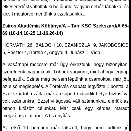
elkeseredést váltottak ki belőlünk. Nagyon nehéz lábakkal és
kicsit megtörve mentünk a szállásunkra.
Zsíros Akadémia Kőbánya/A – Tarr KSC Szekszárd/A 65-
69 (10-14,18-25,11-16,26-14)
HORVÁTH 26, BALOGH 10, SZANISZLAI 9, JAKOBCSICS
6, Pásztor 4, Bartha 4, Angyal 4, Juhász 1, Vida 1
A vasárnapi meccsre már úgy érkeztünk, hogy bizonyítani
szeretnénk magunknak. Többek vagyunk, mint ahogy tegnap
befejeztük. Szinte még be sem léptünk a csarnokba, már jött
az első meglepetés. A Törekvés csapata legyőzte 1 ponttal a
Szekszárdot, ezáltal már a csoport második helye biztosítva
volt számunkra. Ezzel világossá vált számunkra, elértük az
otthon kitűzött célunkat. Már csak egy kérdés maradt
megválaszolatlanul. A bizonyítás.
Az első 10 percben már látszott, hogy nem tudtunk jó