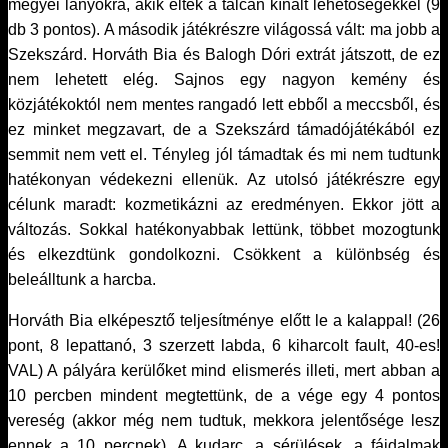
megyei lányokra, akik éltek a tálcán kínált lehetőségekkel (9
db 3 pontos). A második játékrészre világossá vált: ma jobb a
Szekszárd. Horváth Bia és Balogh Dóri extrát játszott, de ez
nem lehetett elég. Sajnos egy nagyon kemény és
közjátékoktól nem mentes rangadó lett ebből a meccsből, és
ez minket megzavart, de a Szekszárd támadójátékából ez
semmit nem vett el. Tényleg jól támadtak és mi nem tudtunk
hatékonyan védekezni ellenük. Az utolsó játékrészre egy
célunk maradt: kozmetikázni az eredményen. Ekkor jött a
változás. Sokkal hatékonyabbak lettünk, többet mozogtunk
és elkezdtünk gondolkozni. Csökkent a különbség és
beleálltunk a harcba.
Horváth Bia elképesztő teljesítménye előtt le a kalappal! (26
pont, 8 lepattanó, 3 szerzett labda, 6 kiharcolt fault, 40-es!
VAL) A pályára kerülőket mind elismerés illeti, mert abban a
10 percben mindent megtettünk, de a vége egy 4 pontos
vereség (akkor még nem tudtuk, mekkora jelentősége lesz
ennek a 10 percnek). A kudarc, a sérülések, a fájdalmak