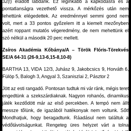
32(!) eladott labdánk. Ez leginkább a kapkodásra és a
pontatlanságra vezethető vissza. A mérkőzés után nem
lehettünk elégedettek. Az eredménnyel semmi gond nem
volt, mert a 33 pontos győzelem itt a kiemelt mezőnyben
azért roppant mutatós végeredmény, de nem mehettünk el
szó nélkül a második 20 perc mellett.
Zsíros Akadémia Kőbánya/A – Török Flóris-Törekvés
SE/A 64-31 (26-9,13-6,15-8,10-8)
BARTHA 13, VIDA 12/3, Juhász 9, Jakobcsics 9, Horváth 6,
Fülöp 5, Balogh 3, Angyal 3, Szaniszlai 2, Pásztor 2
Jött az esti rangadó. Pontosan tudtuk mi vár ránk, mégis teret
engedtünk a szekszárdiaknak. Nagyon rohanós, dinamikus
játék kezdődött már az első percekben. A tempó nem állt
messze tőlünk, de igazából hatékonyak nem voltunk. Sőt!
Mondhatjuk, hogy beragadtunk. Ráadásul nem találtuk a
védőtávolságunkat. Rengeteg üres helyzet várt a tolna