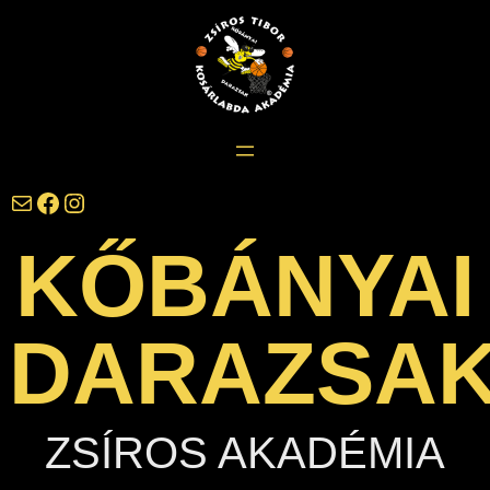
Ugrás
a
tartalomhoz
darazsak@darazsak.hu
@kobanyaidarazsak
@darazsak
KŐBÁNYAI
DARAZSA
ZSÍROS AKADÉMIA