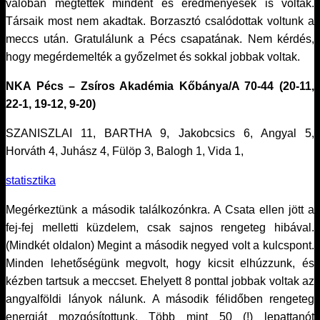
valóban megtettek mindent és eredményesek is voltak.
Társaik most nem akadtak. Borzasztó csalódottak voltunk a
meccs után. Gratulálunk a Pécs csapatának. Nem kérdés,
hogy megérdemelték a győzelmet és sokkal jobbak voltak.
NKA Pécs – Zsíros Akadémia Kőbánya/A 70-44 (20-11,
22-1, 19-12, 9-20)
SZANISZLAI 11, BARTHA 9, Jakobcsics 6, Angyal 5,
Horváth 4, Juhász 4, Fülöp 3, Balogh 1, Vida 1,
statisztika
Megérkeztünk a második találkozónkra. A Csata ellen jött a
fej-fej melletti küzdelem, csak sajnos rengeteg hibával.
(Mindkét oldalon) Megint a második negyed volt a kulcspont.
Minden lehetőségünk megvolt, hogy kicsit elhúzzunk, és
kézben tartsuk a meccset. Ehelyett 8 ponttal jobbak voltak az
angyalföldi lányok nálunk. A második félidőben rengeteg
energiát mozgósítottunk. Több mint 50 (!) lepattanót