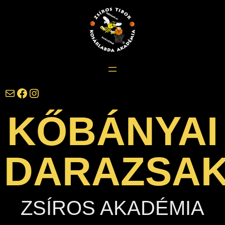
Ugrás
a
tartalomhoz
darazsak@darazsak.hu
@kobanyaidarazsak
@darazsak
KŐBÁNYAI
DARAZSA
ZSÍROS AKADÉMIA