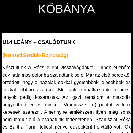
KŐBÁNYA
U14 LEÁNY – CSALÓDTUNK
(Nemzeti Serdülő Bajnokság)
Készültünk a Pécs elleni visszavágónkra. Ennek ellenére
egy hatalmas pofonba szaladtunk bele. Már az első percektől
érződött, hogy a hazaiak sokkal gyorsabbak, élesebbek és
sokkal jobban akarnak. Mi csak próbálkoztunk, a pécsi
lányok pedig kosaraztak. Az igazi rémálom a második
negyedben ért el minket. Mindössze 1(!) pontot voltunk
képesek szerezni. Amennyire emlékszem ilyen még soha
nem fordult elő a csapatunk történetében. Szaniszlai Réka
és Bartha Fanni teljesítménye egyébként helytálló volt. Ők