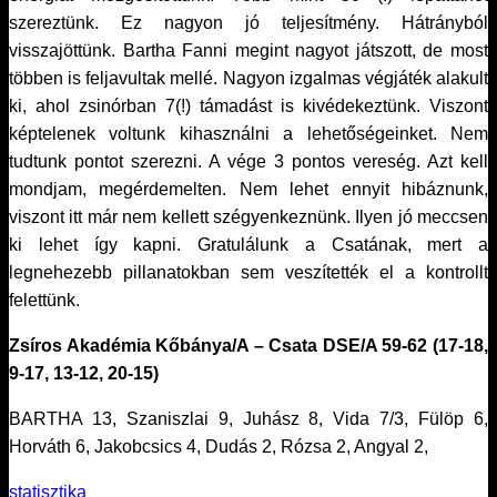
szereztünk. Ez nagyon jó teljesítmény. Hátrányból
visszajöttünk. Bartha Fanni megint nagyot játszott, de most
többen is feljavultak mellé. Nagyon izgalmas végjáték alakult
ki, ahol zsinórban 7(!) támadást is kivédekeztünk. Viszont
képtelenek voltunk kihasználni a lehetőségeinket. Nem
tudtunk pontot szerezni. A vége 3 pontos vereség. Azt kell
mondjam, megérdemelten. Nem lehet ennyit hibáznunk,
viszont itt már nem kellett szégyenkeznünk. Ilyen jó meccsen
ki lehet így kapni. Gratulálunk a Csatának, mert a
legnehezebb pillanatokban sem veszítették el a kontrollt
felettünk.
Zsíros Akadémia Kőbánya/A – Csata DSE/A 59-62 (17-18,
9-17, 13-12, 20-15)
BARTHA 13, Szaniszlai 9, Juhász 8, Vida 7/3, Fülöp 6,
Horváth 6, Jakobcsics 4, Dudás 2, Rózsa 2, Angyal 2,
statisztika