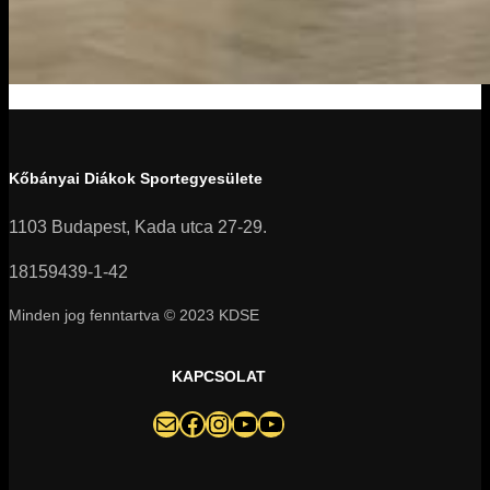
Kőbányai Diákok Sportegyesülete
1103 Budapest, Kada utca 27-29.
18159439-1-42
Minden jog fenntartva © 2023 KDSE
KAPCSOLAT
darazsak@darazsak.hu
@kobanyaidarazsak
@darazsak
Kőbányai Darazsak csatorna
Darazsak Online Basketball csatorna