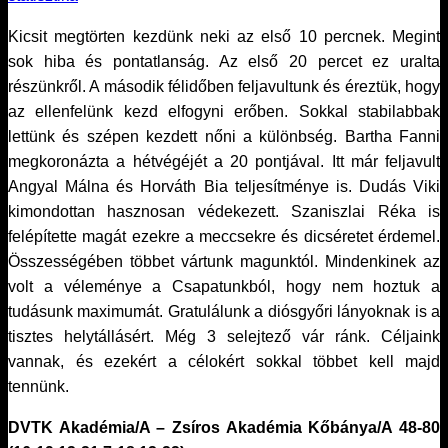
Kicsit megtörten kezdünk neki az első 10 percnek. Megint
sok hiba és pontatlanság. Az első 20 percet ez uralta
részünkről. A második félidőben feljavultunk és éreztük, hogy
az ellenfelünk kezd elfogyni erőben. Sokkal stabilabbak
lettünk és szépen kezdett nőni a különbség. Bartha Fanni
megkoronázta a hétvégéjét a 20 pontjával. Itt már feljavult
Angyal Málna és Horváth Bia teljesítménye is. Dudás Viki
kimondottan hasznosan védekezett. Szaniszlai Réka is
felépítette magát ezekre a meccsekre és dicséretet érdemel.
Összességében többet vártunk magunktól. Mindenkinek az
volt a véleménye a Csapatunkból, hogy nem hoztuk a
tudásunk maximumát. Gratulálunk a diósgyőri lányoknak is a
tisztes helytállásért. Még 3 selejtező vár ránk. Céljaink
vannak, és ezekért a célokért sokkal többet kell majd
tennünk.
DVTK Akadémia/A – Zsíros Akadémia Kőbánya/A 48-80