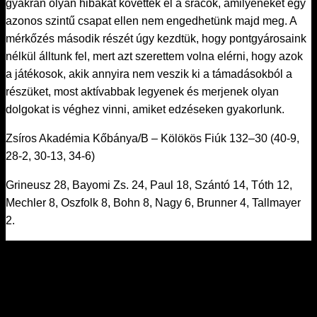
gyakran olyan hibákat követtek el a srácok, amilyeneket egy
azonos szintű csapat ellen nem engedhetünk majd meg. A
mérkőzés második részét úgy kezdtük, hogy pontgyárosaink
nélkül álltunk fel, mert azt szerettem volna elérni, hogy azok
a játékosok, akik annyira nem veszik ki a támadásokból a
részüket, most aktívabbak legyenek és merjenek olyan
dolgokat is véghez vinni, amiket edzéseken gyakorlunk.
Zsíros Akadémia Kőbánya/B – Kölökös Fiúk 132–30 (40-9,
28-2, 30-13, 34-6)
Grineusz 28, Bayomi Zs. 24, Paul 18, Szántó 14, Tóth 12,
Mechler 8, Oszfolk 8, Bohn 8, Nagy 6, Brunner 4, Tallmayer
2.