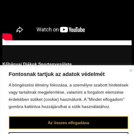
Kőbányai Diákok Sportegyesülete
Fontosnak tartjuk az adatok védelmét
1103 Budapest, Kada utca 27-29.
A böngészési élmény fokozása, a személyre szabott hirdetések
18159439-1-42
vagy tartalmak megjelenítése, valamint a forgalom elemzése
érdekében sütiket (cookie) használunk. A "Mindet elfogadom"
Minden jog fenntartva © 2023 KDSE
gombra kattintva hozzájárulhat a sütik használatához.
KAPCSOLAT
Az összes elfogadása
darazsak@darazsak.hu
@kobanyaidarazsak
@darazsak
Kőbányai Darazsak csatorna
Darazsak Online Basketball csatorna