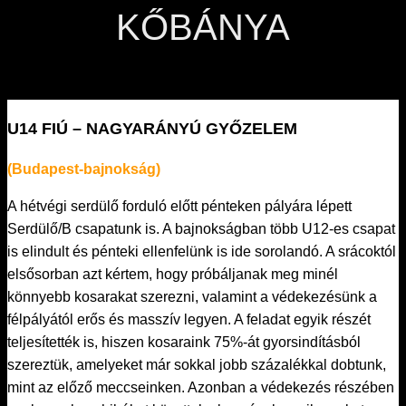
KŐBÁNYA
U14 FIÚ – NAGYARÁNYÚ GYŐZELEM
(Budapest-bajnokság)
A hétvégi serdülő forduló előtt pénteken pályára lépett
Serdülő/B csapatunk is. A bajnokságban több U12-es csapat
is elindult és pénteki ellenfelünk is ide sorolandó. A srácoktól
elsősorban azt kértem, hogy próbáljanak meg minél
könnyebb kosarakat szerezni, valamint a védekezésünk a
félpályától erős és masszív legyen. A feladat egyik részét
teljesítették is, hiszen kosaraink 75%-át gyorsindításból
szereztük, amelyeket már sokkal jobb
százalékkal dobtunk,
mint az előző meccseinken. Azonban a védekezés részében