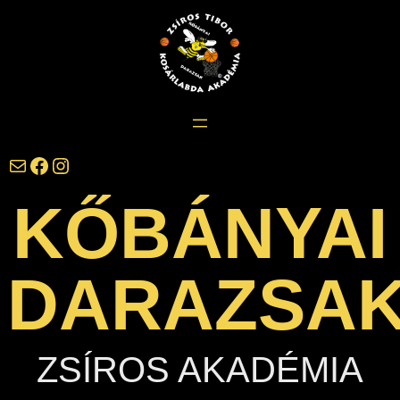
Ugrás
a
tartalomhoz
darazsak@darazsak.hu
@kobanyaidarazsak
@darazsak
KŐBÁNYAI
DARAZSA
ZSÍROS AKADÉMIA