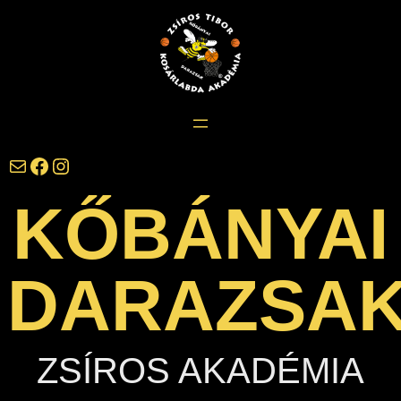
Ugrás
a
tartalomhoz
darazsak@darazsak.hu
@kobanyaidarazsak
@darazsak
KŐBÁNYAI
DARAZSA
ZSÍROS AKADÉMIA