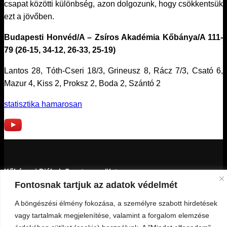
csapat közötti különbség, azon dolgozunk, hogy csökkentsük
ezt a jövőben.
Budapesti Honvéd/A – Zsíros Akadémia Kőbánya/A 111-
79 (26-15, 34-12, 26-33, 25-19)
Lantos 28, Tóth-Cseri 18/3, Grineusz 8, Rácz 7/3, Csató 6,
Mazur 4, Kiss 2, Proksz 2, Boda 2, Szántó 2
statisztika hamarosan
Kőbányai Diákok Sportegyesülete
Fontosnak tartjuk az adatok védelmét
1103 Budapest, Kada utca 27-29.
A böngészési élmény fokozása, a személyre szabott hirdetések
18159439-1-42
vagy tartalmak megjelenítése, valamint a forgalom elemzése