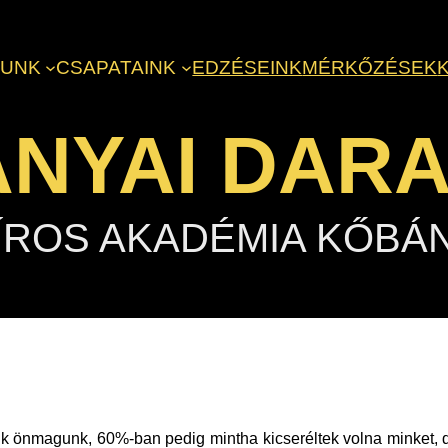
LUNK
CSAPATAINK
EDZÉSEINK
MÉRKŐZÉSEK
NYAI DAR
ÍROS AKADÉMIA KŐBÁ
 önmagunk, 60%-ban pedig mintha kicseréltek volna minket, de