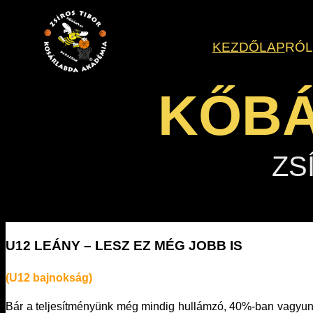
Ugrás
a
KEZDŐLAP
RÓ
tartalomhoz
KŐBÁ
ZS
U12 LEÁNY – LESZ EZ MÉG JOBB IS
(U12 bajnokság)
Bár a teljesítményünk még mindig hullámzó, 40%-ban vagyunk