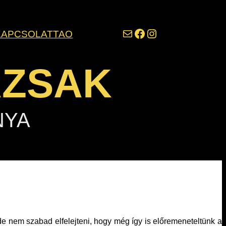
darazsak@darazsak.hu
@kobanyaidarazsak
@darazsak
KAPCSOLAT
TAO
AZSAK
NYA
 nem szabad elfelejteni, hogy még így is előremeneteltünk a