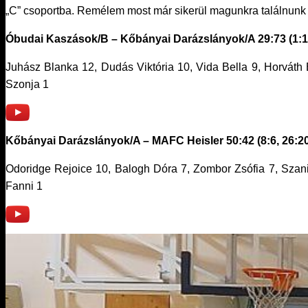
„C” csoportba. Remélem most már sikerül magunkra találnunk
Óbudai Kaszások/B – Kőbányai Darázslányok/A 29:73 (1:10,
Juhász Blanka 12, Dudás Viktória 10, Vida Bella 9, Horváth
Szonja 1
Kőbányai Darázslányok/A – MAFC Heisler 50:42 (8:6, 26:20,
Odoridge Rejoice 10, Balogh Dóra 7, Zombor Zsófia 7, Szani
Fanni 1