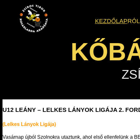
Ugrás
a
KEZDŐLAP
RÓ
tartalomhoz
KŐBÁ
ZS
U12 LEÁNY – LELKES LÁNYOK LIGÁJA 2. FO
(Lelkes Lányok Ligája)
Vasárnap újból Szolnokra utaztunk, ahol első ellenfelünk a BE