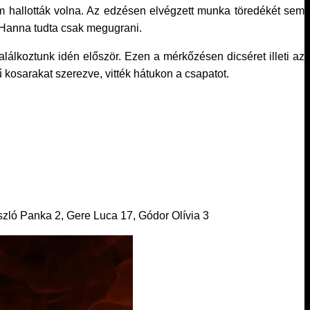
 hallották volna. Az edzésen elvégzett munka töredékét sem
te Hanna tudta csak megugrani.
alálkoztunk idén először. Ezen a mérkőzésen dicséret illeti az
 kosarakat szerezve, vitték hátukon a csapatot.
szló Panka 2, Gere Luca 17, Gódor Olívia 3