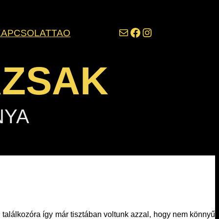
darazsak@darazsak.hu
@kobanyaidarazsak
@darazsak
KAPCSOLAT
TAO
AZSAK
NYA
i találkozóra így már tisztában voltunk azzal, hogy nem könnyű