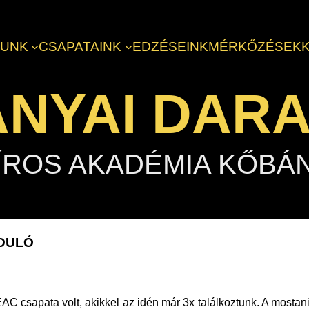
LUNK
CSAPATAINK
EDZÉSEINK
MÉRKŐZÉSEK
NYAI DAR
ÍROS AKADÉMIA KŐBÁ
RDULÓ
AC csapata volt, akikkel az idén már 3x találkoztunk. A mostan