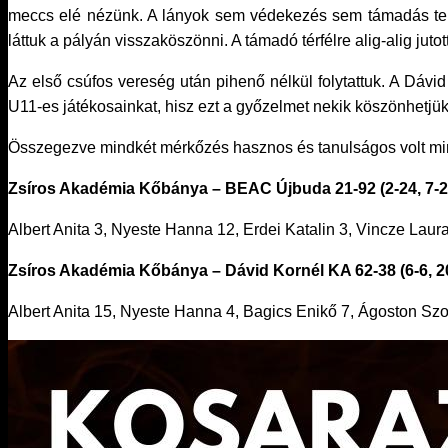
meccs elé nézünk. A lányok sem védekezés sem támadás terü
láttuk a pályán visszaköszönni. A támadó térfélre alig-alig ju
Az első csúfos vereség után pihenő nélkül folytattuk. A Dávid
U11-es játékosainkat, hisz ezt a győzelmet nekik köszönhetjük
Összegezve mindkét mérkőzés hasznos és tanulságos volt mi
Zsíros Akadémia Kőbánya – BEAC Újbuda 21-92 (2-24, 7-22,
Albert Anita 3, Nyeste Hanna 12, Erdei Katalin 3, Vincze Laur
Zsíros Akadémia Kőbánya – Dávid Kornél KA 62-38 (6-6, 20-
Albert Anita 15, Nyeste Hanna 4, Bagics Enikő 7, Ágoston Szon