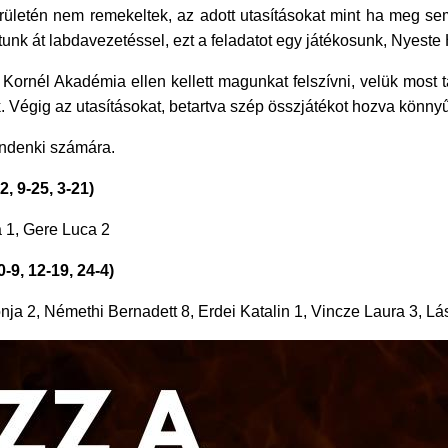
letén nem remekeltek, az adott utasításokat mint ha meg sem
tottunk át labdavezetéssel, ezt a feladatot egy játékosunk, Nyes
 Kornél Akadémia ellen kellett magunkat felszívni, velük most t
. Végig az utasításokat, betartva szép összjátékot hozva könnyű
ndenki számára.
 9-25, 3-21)
a 1, Gere Luca 2
9, 12-19, 24-4)
ja 2, Némethi Bernadett 8, Erdei Katalin 1, Vincze Laura 3, Lá