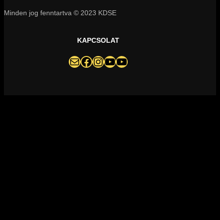
Minden jog fenntartva © 2023 KDSE
KAPCSOLAT
darazsak@darazsak.hu
@kobanyaidarazsak
@darazsak
Kőbányai Darazsak csatorna
Darazsak Online Basketball csatorna