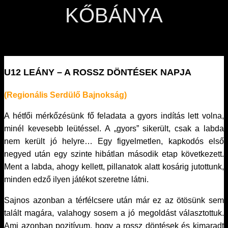
KŐBÁNYA
U12 LEÁNY – A ROSSZ DÖNTÉSEK NAPJA
(Regionális Serdülő Bajnokság)
A hétfői mérkőzésünk fő feladata a gyors indítás lett volna,
minél kevesebb leütéssel. A „gyors” sikerült, csak a labda
nem került jó helyre… Egy figyelmetlen, kapkodós első
negyed után egy szinte hibátlan második etap következett.
Ment a labda, ahogy kellett, pillanatok alatt kosárig jutottunk,
minden edző ilyen játékot szeretne látni.
Sajnos azonban a térfélcsere után már ez az ötösünk sem
talált magára, valahogy sosem a jó megoldást választottuk.
Ami azonban pozitívum, hogy a rossz döntések és kimaradt