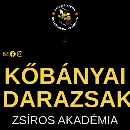
Ugrás
a
tartalomhoz
darazsak@darazsak.hu
@kobanyaidarazsak
@darazsak
KŐBÁNYAI
DARAZSA
ZSÍROS AKADÉMIA