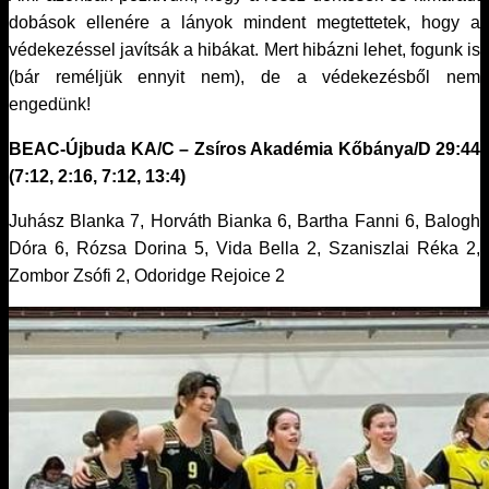
dobások ellenére a lányok mindent megtettetek, hogy a
védekezéssel javítsák a hibákat. Mert hibázni lehet, fogunk is
(bár reméljük ennyit nem), de a védekezésből nem
engedünk!
BEAC-Újbuda KA/C – Zsíros Akadémia Kőbánya/D 29:44
(7:12, 2:16, 7:12, 13:4)
Juhász Blanka 7, Horváth Bianka 6, Bartha Fanni 6, Balogh
Dóra 6, Rózsa Dorina 5, Vida Bella 2, Szaniszlai Réka 2,
Zombor Zsófi 2, Odoridge Rejoice 2