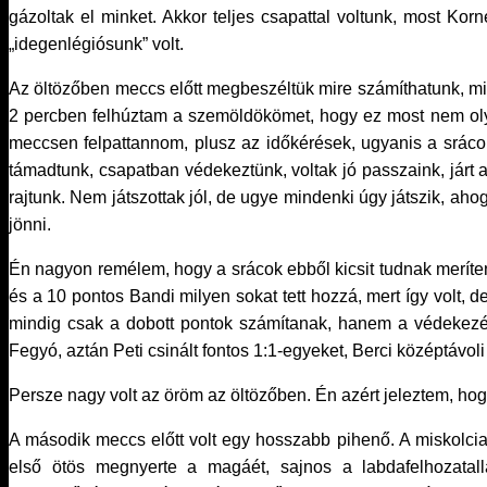
gázoltak el minket. Akkor teljes csapattal voltunk, most Kor
„idegenlégiósunk” volt.
Az öltözőben meccs előtt megbeszéltük mire számíthatunk, mi 
2 percben felhúztam a szemöldökömet, hogy ez most nem olyan
meccsen felpattannom, plusz az időkérések, ugyanis a srácok
támadtunk, csapatban védekeztünk, voltak jó passzaink, járt a 
rajtunk. Nem játszottak jól, de ugye mindenki úgy játszik, ah
jönni.
Én nagyon remélem, hogy a srácok ebből kicsit tudnak meríte
és a 10 pontos Bandi milyen sokat tett hozzá, mert így volt, 
mindig csak a dobott pontok számítanak, hanem a védekezés,
Fegyó, aztán Peti csinált fontos 1:1-egyeket, Berci középtávoli
Persze nagy volt az öröm az öltözőben. Én azért jeleztem, hogy
A második meccs előtt volt egy hosszabb pihenő. A miskolci
első ötös megnyerte a magáét, sajnos a labdafelhozatall