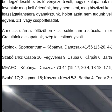
beidegződésekhez és törvényszerű volt, hogy elkalapálnak mi
levontuk: meg kell értenünk, hogy nem sírni, meg hisztizni kel
igazságtalanságra gyanakszunk, holott azért nem tudunk v
egyéni, 1:1, vagy csoportfeladat.
A meccs után az öltözőben kicsit sokkoltam a srácokat, mer
Gratulálok a csapatnak, szép teljesítmény volt.
Szolnoki Sportcentrum – Kőbányai Darazsak 41-56 (13-20, 4-1
Szabó 14/3; Csaba 10; Fegyveres 9; Csuba 6; Kárpáti 6; Barth
MEAFC – Kőbányai Darazsak 70-44 (15-17, 20-4, 18-18, 17-5
Szabó 17; Zsigmond 8; Koszoru-Keszi 5/3; Bartha 4; Fodor 2; 