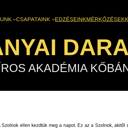
LUNK
CSAPATAINK
EDZÉSEINK
MÉRKŐZÉSEK
NYAI DAR
ÍROS AKADÉMIA KŐBÁ
 Szolnok ellen kezdtük meg a napot. Ez az a Szolnok, akitől