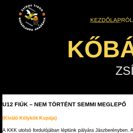
Ugrás
a
KEZDŐLAP
RÓ
tartalomhoz
KŐBÁ
ZS
U12 FIÚK – NEM TÖRTÉNT SEMMI MEGLEPŐ
(Kiváló Kölykök Kupája)
A KKK utolsó fordulójában léptünk pályára Jászberényben. A