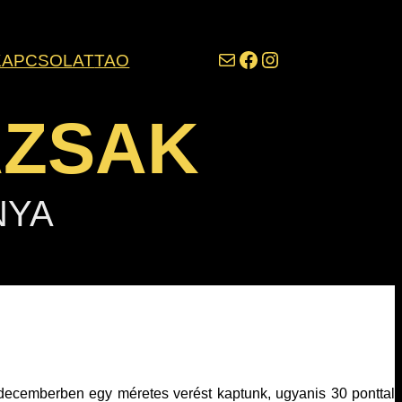
darazsak@darazsak.hu
@kobanyaidarazsak
@darazsak
KAPCSOLAT
TAO
AZSAK
NYA
 decemberben egy méretes verést kaptunk, ugyanis 30 ponttal