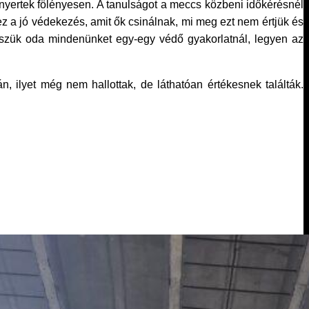
nyertek fölényesen. A tanulságot a meccs közbeni időkérésnél
 ez a jó védekezés, amit ők csinálnak, mi meg ezt nem értjük és
szük oda mindenünket egy-egy védő gyakorlatnál, legyen az
 ilyet még nem hallottak, de láthatóan értékesnek találták.