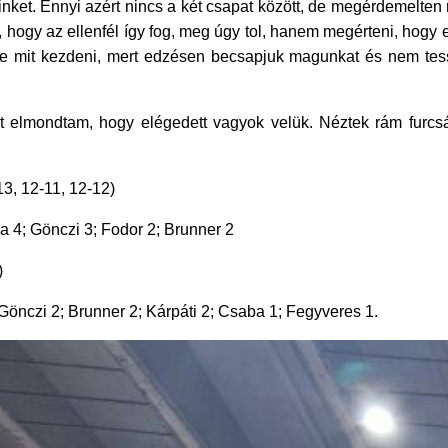
nket. Ennyi azért nincs a két csapat között, de megérdemelten 
l, hogy az ellenfél így fog, meg úgy tol, hanem megérteni, hogy
ele mit kezdeni, mert edzésen becsapjuk magunkat és nem tes
t elmondtam, hogy elégedett vagyok velük. Néztek rám furcsán,
3, 12-11, 12-12)
a 4; Gönczi 3; Fodor 2; Brunner 2
)
Gönczi 2; Brunner 2; Kárpáti 2; Csaba 1; Fegyveres 1.