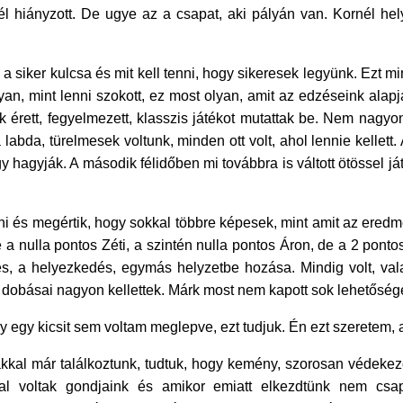
nél hiányzott. De ugye az a csapat, aki pályán van. Kornél hel
a siker kulcsa és mit kell tenni, hogy sikeresek legyünk. Ezt
, mint lenni szokott, ez most olyan, amit az edzéseink alapjá
 érett, fegyelmezett, klasszis játékot mutattak be. Nem nagyon
labda, türelmesek voltunk, minden ott volt, ahol lennie kellett
ogy hagyják. A második félidőben mi továbbra is váltott ötössel 
ni és megértik, hogy sokkal többre képesek, mint amit az ere
de a nulla pontos Zéti, a szintén nulla pontos Áron, de a 2 pont
 a helyezkedés, egymás helyzetbe hozása. Mindig volt, valak
 dobásai nagyon kellettek. Márk most nem kapott sok lehetőséget, 
 egy kicsit sem voltam meglepve, ezt tudjuk. Én ezt szeretem, a
akkal már találkoztunk, tudtuk, hogy kemény, szorosan védekez
al voltak gondjaink és amikor emiatt elkezdtünk nem csapat