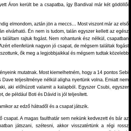
yett Áron került be a csapatba, így Bandival már két gödöllői
 mindig elmondom, aztán jön a meccs… Most viszont már az első
n elvárható. Én nem is tudom, talán egyszer kellett az egész
 találtam rajtuk fogást. Nem rohantunk ész nélkül, csapatban
. Azért ellenfelünk nagyon jó csapat, de mégsem találtak fogást
játszottunk, ők meg a legjobbjaikkal és mégsem tudtak közelebb
dményeink mutatnak. Most kiemelhetném, hogy a 14 pontos Sebi
os Dave teljesítménye nélkül aligha nyertünk volna. Emiatt nem
i, aki előhúzott valamit a kalapból. Egyszer Csubi, egyszer
de például Boti és Dávid is jól teljesített.
mikor az edző hátradől és a csapat játszik.
ő csapat. A magas faulthatár sem nekünk kedvezett és bár az
ban játszani, szétesni, akkor visszatértünk a régi rossz