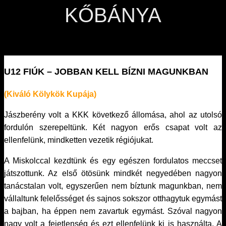
KŐBÁNYA
U12 FIÚK – JOBBAN KELL BÍZNI MAGUNKBAN
(Kiváló Kölykök Kupája)
Jászberény volt a KKK következő állomása, ahol az utolsó
fordulón szerepeltünk. Két nagyon erős csapat volt az
ellenfelünk, mindketten vezetik régiójukat.
A Miskolccal kezdtünk és egy egészen fordulatos meccset
játszottunk. Az első ötösünk mindkét negyedében nagyon
tanácstalan volt, egyszerűen nem bíztunk magunkban, nem
vállaltunk felelősséget és sajnos sokszor otthagytuk egymást
a bajban, ha éppen nem zavartuk egymást. Szóval nagyon
nagy volt a fejetlenség és ezt ellenfelünk ki is használta. A