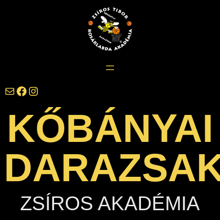
Ugrás
a
tartalomhoz
darazsak@darazsak.hu
@kobanyaidarazsak
@darazsak
KŐBÁNYAI
DARAZSA
ZSÍROS AKADÉMIA