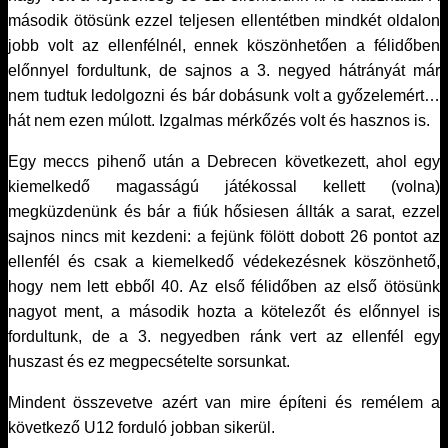
második ötösünk ezzel teljesen ellentétben mindkét oldalon
jobb volt az ellenfélnél, ennek köszönhetően a félidőben
előnnyel fordultunk, de sajnos a 3. negyed hátrányát már
nem tudtuk ledolgozni és bár dobásunk volt a győzelemért…
hát nem ezen múlott. Izgalmas mérkőzés volt és hasznos is.
Egy meccs pihenő után a Debrecen következett, ahol egy
kiemelkedő magasságú játékossal kellett (volna)
megküzdenünk és bár a fiúk hősiesen állták a sarat, ezzel
sajnos nincs mit kezdeni: a fejünk fölött dobott 26 pontot az
ellenfél és csak a kiemelkedő védekezésnek köszönhető,
hogy nem lett ebből 40. Az első félidőben az első ötösünk
nagyot ment, a második hozta a kötelezőt és előnnyel is
fordultunk, de a 3. negyedben ránk vert az ellenfél egy
huszast és ez megpecsételte sorsunkat.
Mindent összevetve azért van mire építeni és remélem a
következő U12 forduló jobban sikerül.