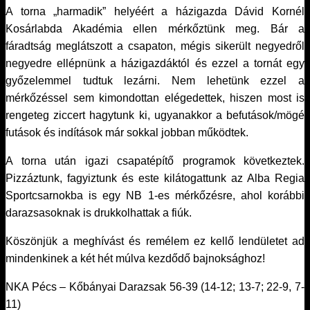
A torna „harmadik” helyéért a házigazda Dávid Kornél
Kosárlabda Akadémia ellen mérkőztünk meg. Bár a
fáradtság meglátszott a csapaton, mégis sikerült negyedről
negyedre ellépnünk a házigazdáktól és ezzel a tornát egy
győzelemmel tudtuk lezárni. Nem lehetünk ezzel a
mérkőzéssel sem kimondottan elégedettek, hiszen most is
rengeteg ziccert hagytunk ki, ugyanakkor a befutások/mögé
futások és indítások már sokkal jobban működtek.
A torna után igazi csapatépítő programok következtek.
Pizzáztunk, fagyiztunk és este kilátogattunk az Alba Regia
Sportcsarnokba is egy NB 1-es mérkőzésre, ahol korábbi
darazsasoknak is drukkolhattak a fiúk.
Köszönjük a meghívást és remélem ez kellő lendületet ad
mindenkinek a két hét múlva kezdődő bajnoksághoz!
NKA Pécs – Kőbányai Darazsak 56-39 (14-12; 13-7; 22-9, 7-
11)