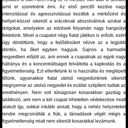
amit el szeretnénk érni. Az első perctől kezdve nagy
intenzitással és agresszivitással kezdtük a mérkőzést és
hellyel-közzel sikerült a srácoknak abszolválniuk azokat a
dolgokat, amelyekre az edzések folyamán nagy hangsúlyt
fektetünk. Mivel a csapatot négy fiatal játékos is erősíti, ezért
úgy döntöttünk, hogy a fejlődésüket nézve az a legjobb
döntés, ha őket egyben hagyjuk. Sajnos a harmadik
negyedben előjött az, ami ennek a csapatnak az egyik nagy
hátránya és a koncentráltságot felváltotta a kapkodás és a
figyelmetlenség. Ezt ellenfelünk ki is használta és meglépett
tőlünk, ugyanakkor fiatal utolsó negyedünknek sikerült
megnyernie az utolsó negyedet és ezáltal szépíteni tudtak az
eredményen. Nem volt túlságosan kosarakban gazdag a
találkozó, ami nem a két csapat hihetetlen védekezése miatt
alakult így, sokkal inkább amiatt, hogy a nehéz helyzeteket
rendre megcsinálták a fiúk, a támadások végét mégis a
figyelmetlenség miatt nem sikerült kosarakkal lezárnunk.