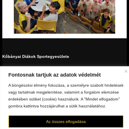
Kőbányai Diákok Sportegyesülete
1103 Budapest, Kada utca 27-29.
Fontosnak tartjuk az adatok védelmét
18159439-1-42
A böngészési élmény fokozása, a személyre szabott hirdetések
vagy tartalmak megjelenítése, valamint a forgalom elemzése
Minden jog fenntartva © 2023 KDSE
érdekében sütiket (cookie) használunk. A "Mindet elfogadom"
gombra kattintva hozzájárulhat a sütik használatához.
KAPCSOLAT
darazsak@darazsak.hu
@kobanyaidarazsak
@darazsak
Kőbányai Darazsak csatorna
Darazsak Online Basketball csatorna
Az összes elfogadása