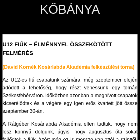
KŐBÁNYA
U12 FIÚK – ÉLMÉNNYEL ÖSSZEKÖTÖTT
FELMÉRÉS
(Dávid Kornék Kosárlabda Akadémia felkészülési torna)
Az U12-es fiú csapatunk számára, még szeptember elején
adódott a lehetőség, hogy részt vehessünk egy tornán
Székesfehérváron. Időközben azonban a meghívott csapatok
kicserélődtek és a végére egy igen erős kvartett jött össze
szeptember 30-án.
A Rátgéber Kosárlabda Akadémia ellen tudtuk, hogy nem
lesz könnyű dolgunk, úgyis, hogy augusztus óta sokat
fejlődtek a fiúk. Azért még ez is messze van attól a szinttől,