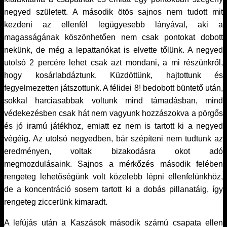
negyed született. A második ötös sajnos nem tudott mit
kezdeni az ellenfél legügyesebb lányával, aki a
magasságának köszönhetően nem csak pontokat dobott
nekünk, de még a lepattanókat is elvette tőlünk. A negyed
utolsó 2 percére lehet csak azt mondani, a mi részünkről,
hogy kosárlabdáztunk. Küzdöttünk, hajtottunk és
fegyelmezetten játszottunk. A félidei 8! bedobott büntető után,
sokkal harciasabbak voltunk mind támadásban, mind
védekezésben csak hát nem vagyunk hozzászokva a pörgős
és jó iramú játékhoz, emiatt ez nem is tartott ki a negyed
végéig. Az utolsó negyedben, bár szépíteni nem tudtunk az
eredményen, voltak bizakodásra okot adó
megmozdulásaink. Sajnos a mérkőzés második felében
rengeteg lehetőségünk volt közelebb lépni ellenfelünkhöz,
de a koncentráció sosem tartott ki a dobás pillanatáig, így
rengeteg ziccerünk kimaradt.
A lefújás után a Kaszások második számú csapata ellen