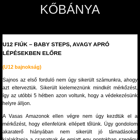
KŐBÁNYA
U12 FIÚK – BABY STEPS, AVAGY APRÓ
LÉPÉSEKBEN ELŐRE
(U12 bajnokság)
Sajnos az első forduló nem úgy sikerült számunkra, ahogy
azt elterveztük. Sikerült kielemeznünk mindkét mérkőzést,
így az utóbbi 5 hétben azon voltunk, hogy a védekezésünk
helyre álljon.
A Vasas Amazonok ellen végre nem úgy kezdtük el a
mérkőzést, hogy ellenfelünk ellépett tőlünk. Úgy gondolom
akaraterő hiányában nem sikerült jó támadásokat
kialakítania a csapatnak és emiatt egy pontokban szegény