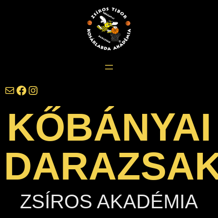
Ugrás
a
tartalomhoz
darazsak@darazsak.hu
@kobanyaidarazsak
@darazsak
KŐBÁNYAI
DARAZSA
ZSÍROS AKADÉMIA