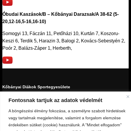
Óbudai Kaszások/B – Kőbányai Darazsak/A 38-62 (5-
20,12-16,5-16,16-10)
Somogyi 13, Fáczán 11, Petőházi 10, Kurtán 7, Koszoru-
Keszi 6, Terdik 5, Harazin 3, Balogi 2, Kovács-Sebestyén 2,
Poór 2, Balázs-Záper 1, Herberth,
Kőbányai Diákok Sportegyesülete
Fontosnak tartjuk az adatok védelmét
1103 Budapest, Kada utca 27-29.
A böngészési élmény fokozása, a személyre szabott hirdetések
18159439-1-42
vagy tartalmak megjelenítése, valamint a forgalom elemzése
Minden jog fenntartva © 2023 KDSE
érdekében sütiket (cookie) használunk. A "Mindet elfogadom"