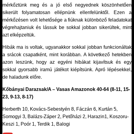
mérkőztünk meg és a jó első negyednek köszönhetően
sikerült folyamatosan ellépnünk ellenfelünktől. Ezen a
mérkőzésen volt lehetősége a fiúknak különböző feladatokat
végrehajtaniuk és lássuk be sokkal jobban sikerültek, mint
azt elképzeltük.
Hibák ma is voltak, ugyanakkor sokkal jobban funkcionáltak
a srácok csapatként, mint korábban. A következő hetekben
azon leszünk, hogy az egyéni hibákat kijavítsuk és egy
sokkal gyorsabb iramú játékot kiépítsünk. Apró lépésekkel,
de haladunk előre.
Kőbányai Darazsak/A – Vasas Amazonok 40-64 (8-11, 15-
23, 9-13, 8-17)
Herberth 10, Kovács-Sebestyén 8, Fáczán 6, Kurtán 5,
Somogyi 3, Balázs-Záper 2, Petőházi 2, Harazin1, Koszoru-
Keszi 1, Poór 1, Terdik 1, Balogi