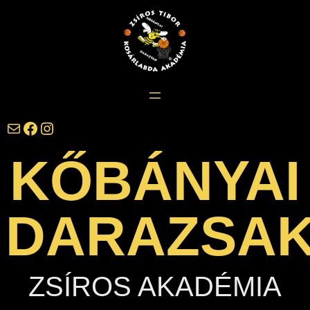
Ugrás
a
tartalomhoz
darazsak@darazsak.hu
@kobanyaidarazsak
@darazsak
KŐBÁNYAI
DARAZSA
ZSÍROS AKADÉMIA