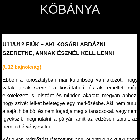
KŐBÁNYA
U11/U12 FIÚK – AKI KOSÁRLABDÁZNI
SZERETNE, ANNAK ÉSZNÉL KELL LENNI
(U12 bajnokság)
Ebben a korosztályban már különbség van aközött, hogy
valaki „csak szereti” a kosárlabdát és aki emellett még
elkötelezett is, elszánt és minden akarata megvan ahhoz,
hogy szívét lelkét beletegye egy mérkőzésbe. Aki nem tanul
a saját hibáiból és nem fogadja meg a tanácsokat, vagy nem
igyekszik megmutatni a pályán amit az edzésen tanult, az
nem tud érvényesülni.
Két olyan mérkőzést játszottunk ahol ellenfeleink kritikusabb