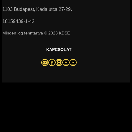
1103 Budapest, Kada utca 27-29.
18159439-1-42
Minden jog fenntartva © 2023 KDSE
KAPCSOLAT
darazsak@darazsak.hu
@kobanyaidarazsak
@darazsak
Kőbányai Darazsak csatorna
Darazsak Online Basketball csatorna