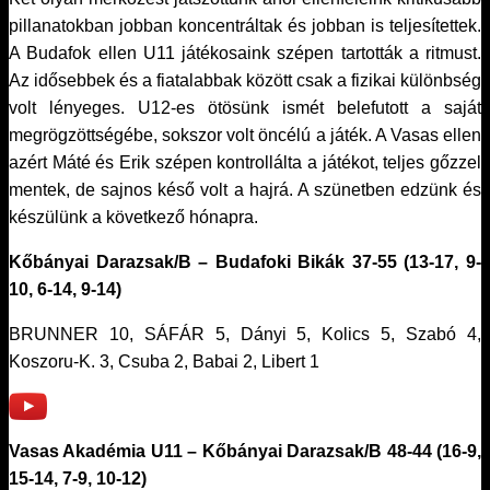
pillanatokban jobban koncentráltak és jobban is teljesítettek.
A Budafok ellen U11 játékosaink szépen tartották a ritmust.
Az idősebbek és a fiatalabbak között csak a fizikai különbség
volt lényeges. U12-es ötösünk ismét belefutott a saját
megrögzöttségébe, sokszor volt öncélú a játék. A Vasas ellen
azért Máté és Erik szépen kontrollálta a játékot, teljes gőzzel
mentek, de sajnos késő volt a hajrá. A szünetben edzünk és
készülünk a következő hónapra.
Kőbányai Darazsak/B – Budafoki Bikák 37-55 (13-17, 9-
10, 6-14, 9-14)
BRUNNER 10, SÁFÁR 5, Dányi 5, Kolics 5, Szabó 4,
Koszoru-K. 3, Csuba 2, Babai 2, Libert 1
Vasas Akadémia U11 – Kőbányai Darazsak/B 48-44 (16-9,
15-14, 7-9, 10-12)