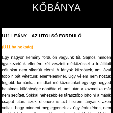
KŐBÁNYA
U11 LEÁNY – AZ UTOLSÓ FORDULÓ
(U11 bajnokság)
Egy nagyon kemény fordulón vagyunk túl. Sajnos minden
igyekezetünk ellenére két vesztett mérkőzéssel a felállított
célunkat nem sikerült elérni. A lányok küzdöttek, ám jóval
több hibát vétettünk ellenfeleinknél. Úgy vélem nem hoztuk
legjobb formánkat, mindkét mérkőzésünket egy-egy negyed
hatalmas különbsége döntötte el, ami után a kozmetika már
nem segített. Sokkal nehezebb és fárasztóbb loholni a másik
csapat után. Ezek ellenére is azt hiszem lányaink azon
voltak, hogy mindent megtegyenek az ügy érdekében, nem