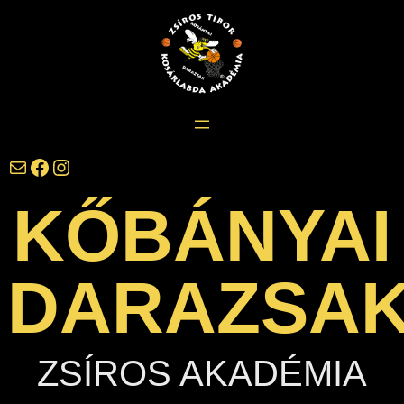
Ugrás
a
tartalomhoz
darazsak@darazsak.hu
@kobanyaidarazsak
@darazsak
KŐBÁNYAI
DARAZSA
ZSÍROS AKADÉMIA