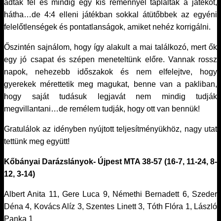
adták fel és mindig egy kis reménnyel táplálták a játékot,
hátha…de 4:4 elleni játékban sokkal átütőbbek az egyéni
felelőtlenségek és pontatlanságok, amiket nehéz korrigálni.
Őszintén sajnálom, hogy így alakult a mai találkozó, mert ők
egy jó csapat és szépen meneteltünk előre. Vannak rossz
napok, nehezebb időszakok és nem elfelejtve, hogy
gyerekek mérettetik meg magukat, benne van a pakliban,
hogy saját tudásuk legjavát nem mindig tudják
megvillantani…de remélem tudják, hogy ott van bennük!
Gratulálok az idényben nyújtott teljesítményükhöz, nagy utat
tettünk meg együtt!
Kőbányai Darázslányok- Újpest MTA 38-57 (16-7, 11-24, 8-
12, 3-14)
Albert Anita 11, Gere Luca 9, Némethi Bernadett 6, Szeder
Déna 4, Kovács Alíz 3, Szentes Linett 3, Tóth Flóra 1, László
Panka 1