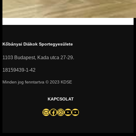
Kőbányai Diákok Sportegyesülete
1103 Budapest, Kada utca 27-29.
18159439-1-42
Minden jog fenntartva © 2023 KDSE
KAPCSOLAT
darazsak@darazsak.hu
@kobanyaidarazsak
@darazsak
Kőbányai Darazsak csatorna
Darazsak Online Basketball csatorna