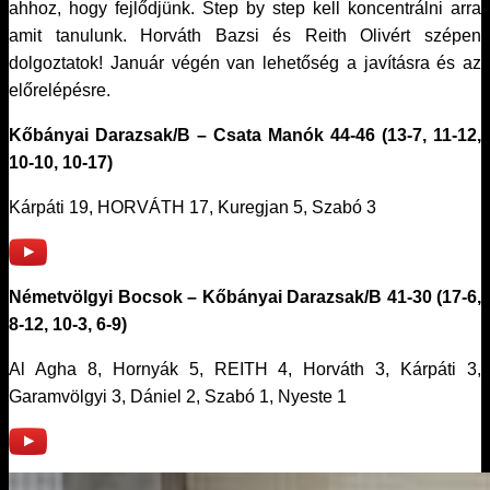
ahhoz, hogy fejlődjünk. Step by step kell koncentrálni arra
amit tanulunk. Horváth Bazsi és Reith Olivért szépen
dolgoztatok! Január végén van lehetőség a javításra és az
előrelépésre.
Kőbányai Darazsak/B – Csata Manók 44-46 (13-7, 11-12,
10-10, 10-17)
Kárpáti 19, HORVÁTH 17, Kuregjan 5, Szabó 3
Németvölgyi Bocsok – Kőbányai Darazsak/B 41-30 (17-6,
8-12, 10-3, 6-9)
Al Agha 8, Hornyák 5, REITH 4, Horváth 3, Kárpáti 3,
Garamvölgyi 3, Dániel 2, Szabó 1, Nyeste 1