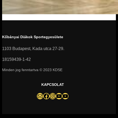
Kőbányai Diákok Sportegyesülete
1103 Budapest, Kada utca 27-29.
18159439-1-42
Minden jog fenntartva © 2023 KDSE
KAPCSOLAT
darazsak@darazsak.hu
@kobanyaidarazsak
@darazsak
Kőbányai Darazsak csatorna
Darazsak Online Basketball csatorna