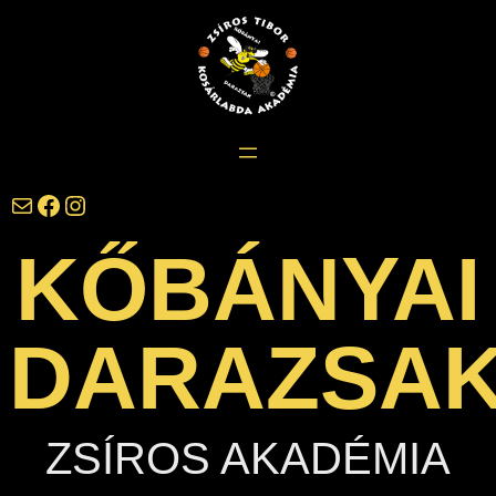
Ugrás
a
tartalomhoz
darazsak@darazsak.hu
@kobanyaidarazsak
@darazsak
KŐBÁNYAI
DARAZSA
ZSÍROS AKADÉMIA