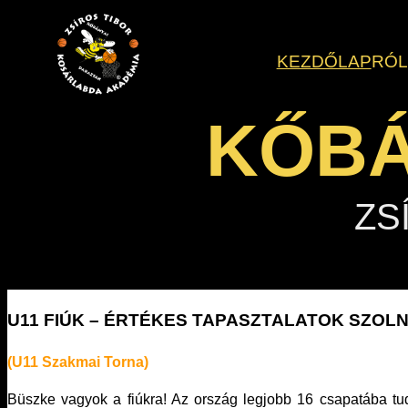
Ugrás
a
KEZDŐLAP
RÓ
tartalomhoz
KŐBÁ
ZS
U11 FIÚK – ÉRTÉKES TAPASZTALATOK SZOL
(U11 Szakmai Torna)
Büszke vagyok a fiúkra! Az ország legjobb 16 csapatába t