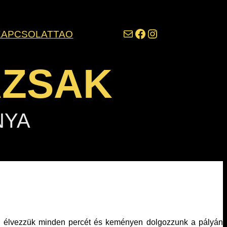
darazsak@darazsak.hu
@kobanyaidarazsak
@darazsak
KAPCSOLAT
TAO
AZSAK
NYA
gy élvezzük minden percét és keményen dolgozzunk a pályán