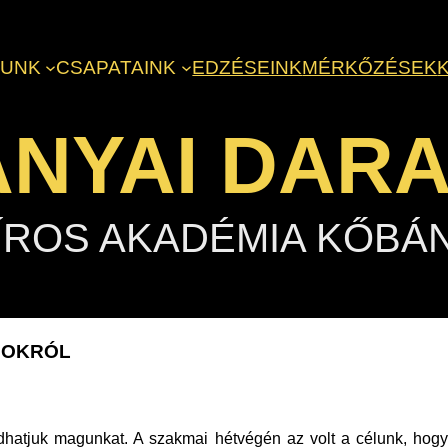
LUNK
CSAPATAINK
EDZÉSEINK
MÉRKŐZÉSEK
NYAI DAR
ÍROS AKADÉMIA KŐBÁ
NOKRÓL
udhatjuk magunkat. A szakmai hétvégén az volt a célunk, ho