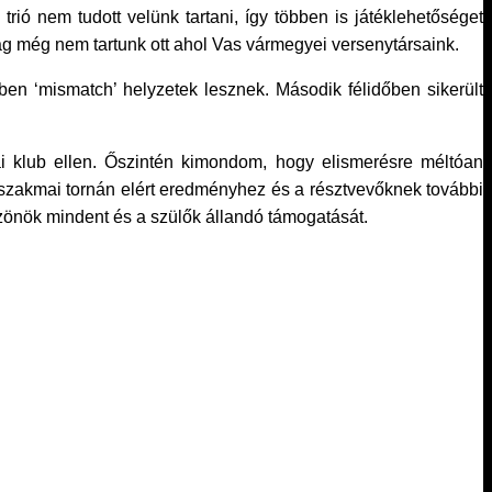
ió nem tudott velünk tartani, így többen is játéklehetőséget
ag még nem tartunk ott ahol Vas vármegyei versenytársaink.
en ‘mismatch’ helyzetek lesznek. Második félidőben sikerült
ai klub ellen. Őszintén kimondom, hogy elismerésre méltóan
 szakmai tornán elért eredményhez és a résztvevőknek további
önök mindent és a szülők állandó támogatását.