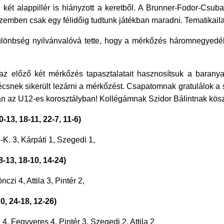
 alappillér is hiányzott a keretből. A Brunner-Fodor-Csuba tr
szemben csak egy félidőig tudtunk játékban maradni. Tematikail
különbség nyilvánvalóvá tette, hogy a mérkőzés háromnegyedéb
az előző két mérkőzés tapasztalatait hasznosítsuk a barany
écsnek sikerült lezárni a mérkőzést. Csapatomnak gratulálok a
n az U12-es korosztályban! Kollégámnak Szidor Bálintnak kösz
3, 18-11, 22-7, 11-6)
K. 3, Kárpáti 1, Szegedi 1,
-13, 18-10, 14-24)
i 4, Attila 3, Pintér 2,
, 24-18, 12-26)
4, Fegyveres 4, Pintér 3, Szegedi 2, Attila 2