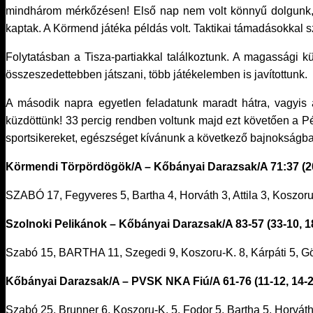
mindhárom mérkőzésen! Első nap nem volt könnyű dolgunk, két
kaptak. A Körmend játéka példás volt. Taktikai támadásokkal 
Folytatásban a Tisza-partiakkal találkoztunk. A magassági 
összeszedettebben játszani, több játékelemben is javítottunk.
A második napra egyetlen feladatunk maradt hátra, vagyis 
küzdöttünk! 33 percig rendben voltunk majd ezt követően a P
sportsikereket, egészséget kívánunk a következő bajnokságba
Körmendi Törpördögök/A – Kőbányai Darazsak/A 71:37 (20-1
SZABÓ 17, Fegyveres 5, Bartha 4, Horváth 3, Attila 3, Koszoru-
Szolnoki Pelikánok – Kőbányai Darazsak/A 83-57 (33-10, 18
Szabó 15, BARTHA 11, Szegedi 9, Koszoru-K. 8, Kárpáti 5, Göncz
Kőbányai Darazsak/A – PVSK NKA Fiú/A 61-76 (11-12, 14-20
Szabó 25, Brunner 6, Koszoru-K. 5, Fodor 5, Bartha 5, Horváth 