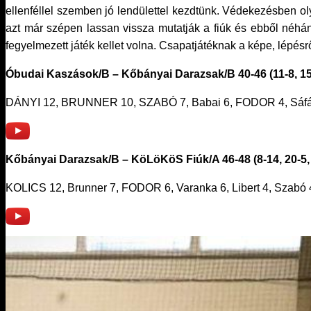
ellenféllel szemben jó lendülettel kezdtünk. Védekezésben ol
azt már szépen lassan vissza mutatják a fiúk és ebből néhá
fegyelmezett játék kellet volna. Csapatjátéknak a képe, lépésr
Óbudai Kaszások/B – Kőbányai Darazsak/B 40-46 (11-8, 15-1
DÁNYI 12, BRUNNER 10, SZABÓ 7, Babai 6, FODOR 4, Sáfár 3
Kőbányai Darazsak/B – KöLöKöS Fiúk/A 46-48 (8-14, 20-5, 
KOLICS 12, Brunner 7, FODOR 6, Varanka 6, Libert 4, Szabó 4