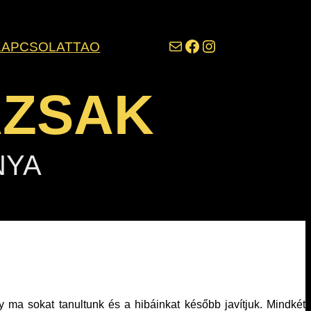
darazsak@darazsak.hu
@kobanyaidarazsak
@darazsak
KAPCSOLAT
TAO
AZSAK
NYA
 ma sokat tanultunk és a hibáinkat később javítjuk. Mindkét