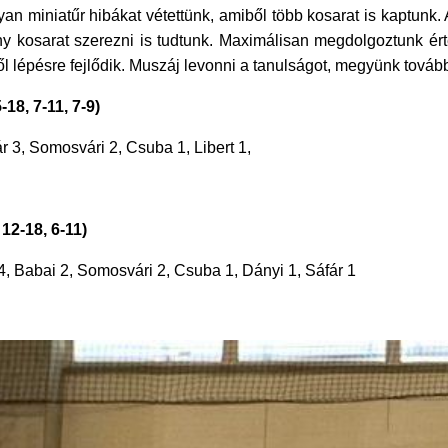
yan miniatűr hibákat vétettünk, amiből több kosarat is kaptunk
ny kosarat szerezni is tudtunk. Maximálisan megdolgoztunk ér
ől lépésre fejlődik. Muszáj levonni a tanulságot, megyünk továb
8, 7-11, 7-9)
, Somosvári 2, Csuba 1, Libert 1,
12-18, 6-11)
, Babai 2, Somosvári 2, Csuba 1, Dányi 1, Sáfár 1