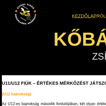
Ugrás
a
KEZDŐLAP
RÓ
tartalomhoz
KŐBÁ
ZS
U11/U12 FIÚK – ÉRTÉKES MÉRKŐZÉST JÁTS
(U12 bajnokság)
Az U12-es bajnokság második fordulójában, két olyan értéke