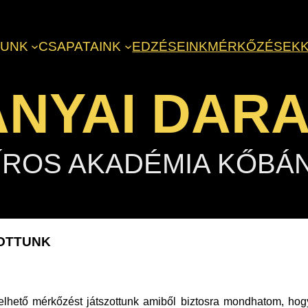
LUNK
CSAPATAINK
EDZÉSEINK
MÉRKŐZÉSEK
NYAI DAR
ÍROS AKADÉMIA KŐBÁ
ZOTTUNK
lhető mérkőzést játszottunk amiből biztosra mondhatom, hogy