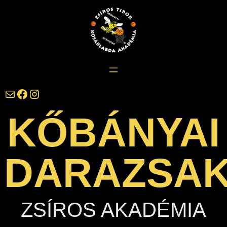
Ugrás
a
tartalomhoz
darazsak@darazsak.hu
@kobanyaidarazsak
@darazsak
KŐBÁNYAI
DARAZSA
ZSÍROS AKADÉMIA