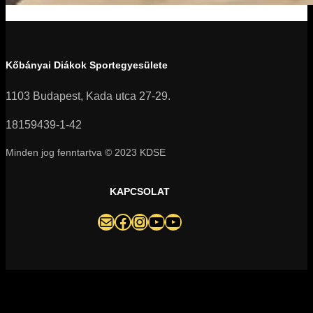
Kőbányai Diákok Sportegyesülete
1103 Budapest, Kada utca 27-29.
18159439-1-42
Minden jog fenntartva © 2023 KDSE
KAPCSOLAT
darazsak@darazsak.hu
@kobanyaidarazsak
@darazsak
Kőbányai Darazsak csatorna
Darazsak Online Basketball csatorna