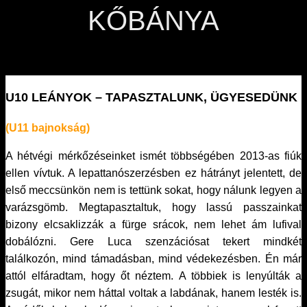
KŐBÁNYA
U10 LEÁNYOK – TAPASZTALUNK, ÜGYESEDÜNK
(U11 bajnokság)
A hétvégi mérkőzéseinket ismét többségében 2013-as fiúk
ellen vívtuk. A lepattanószerzésben ez hátrányt jelentett, de
első meccsünkön nem is tettünk sokat, hogy nálunk legyen a
varázsgömb. Megtapasztaltuk, hogy lassú passzainkat
bizony elcsaklizzák a fürge srácok, nem lehet ám lufival
dobálózni. Gere Luca szenzációsat tekert mindkét
találkozón, mind támadásban, mind védekezésben. Én már
attól elfáradtam, hogy őt néztem. A többiek is lenyúlták a
zsugát, mikor nem háttal voltak a labdának, hanem lesték is.