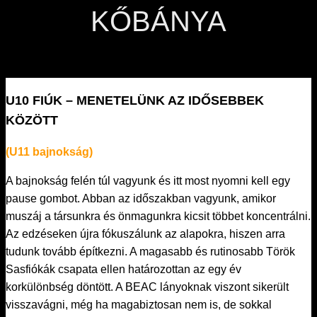
KŐBÁNYA
U10 FIÚK – MENETELÜNK AZ IDŐSEBBEK
KÖZÖTT
(
U11 bajnokság
)
A bajnokság felén túl vagyunk és itt most nyomni kell egy
pause gombot. Abban az időszakban vagyunk, amikor
muszáj a társunkra és önmagunkra kicsit többet koncentrálni.
Az edzéseken újra fókuszálunk az alapokra, hiszen arra
tudunk tovább építkezni. A magasabb és rutinosabb Török
Sasfiókák csapata ellen határozottan az egy év
korkülönbség döntött. A BEAC lányoknak viszont sikerült
visszavágni, még ha magabiztosan nem is, de sokkal