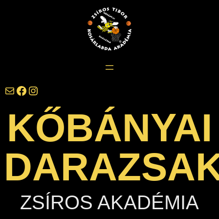
Ugrás
a
tartalomhoz
darazsak@darazsak.hu
@kobanyaidarazsak
@darazsak
KŐBÁNYAI
DARAZSA
ZSÍROS AKADÉMIA