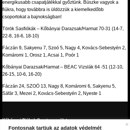
energikusabb csapatjátékkal győztünk. Büszke vagyok a
fiúkra, hogy továbbra is üldözzük a kiemelkedőbb
csoportokat a bajnokságban!
Török Sasfiókák – Kőbányai Darazsak/Harmat 70-31 (14-7,
22-8, 16-6, 18-10)
Fáczán 9, Sakyenu 7, Szoó 5, Nagy 4, Kovács-Sebestyén 2,
Komáromi 1, Orosz 1, Acsai 1, Poór 1
Kőbányai Darazsak/Harmat – BEAC Vizslák 64 -51 (12-10,
26-15, 10-6, 16-20)
Fáczán 24, SZOÓ 13, Nagy 8, Komáromi 6, Sakyenu 5,
Sáfár 3, Mezei 2, Kovács-Sebestyén 2, Nyeste 1
Kőbányai Diákok Sportegyesülete
Fontosnak tartjuk az adatok védelmét