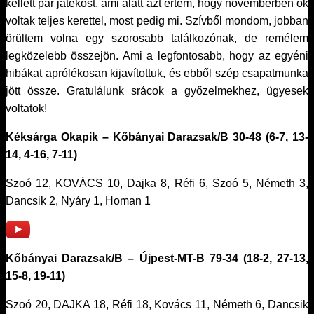
kellett pár játékost, ami alatt azt értem, hogy novemberben ők
voltak teljes kerettel, most pedig mi. Szívből mondom, jobban
örültem volna egy szorosabb találkozónak, de remélem
legközelebb összejön. Ami a legfontosabb, hogy az egyéni
hibákat aprólékosan kijavítottuk, és ebből szép csapatmunka
jött össze. Gratulálunk srácok a győzelmekhez, ügyesek
voltatok!
Kéksárga Okapik – Kőbányai Darazsak/B 30-48 (6-7, 13-
14, 4-16, 7-11)
Szoó 12, KOVÁCS 10, Dajka 8, Réfi 6, Szoó 5, Németh 3,
Dancsik 2, Nyáry 1, Homan 1
Kőbányai Darazsak/B – Újpest-MT-B 79-34 (18-2, 27-13,
15-8, 19-11)
Szoó 20, DAJKA 18, Réfi 18, Kovács 11, Németh 6, Dancsik