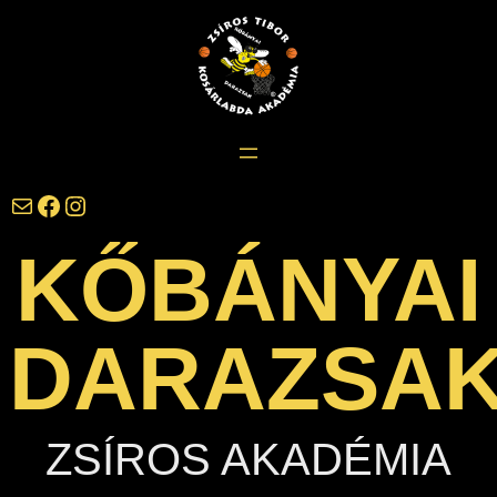
Ugrás
a
tartalomhoz
darazsak@darazsak.hu
@kobanyaidarazsak
@darazsak
KŐBÁNYAI
DARAZSA
ZSÍROS AKADÉMIA