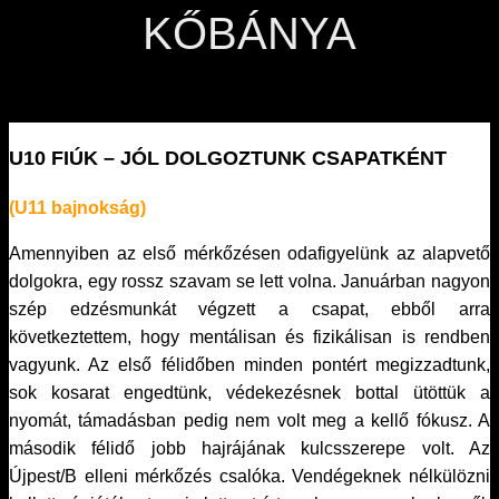
KŐBÁNYA
U10 FIÚK – JÓL DOLGOZTUNK CSAPATKÉNT
(U11 bajnokság)
Amennyiben az első mérkőzésen odafigyelünk az alapvető
dolgokra, egy rossz szavam se lett volna. Januárban nagyon
szép edzésmunkát végzett a csapat, ebből arra
következtettem, hogy mentálisan és fizikálisan is rendben
vagyunk. Az első félidőben minden pontért megizzadtunk,
sok kosarat engedtünk, védekezésnek bottal ütöttük a
nyomát, támadásban pedig nem volt meg a kellő fókusz. A
második félidő jobb hajrájának kulcsszerepe volt. Az
Újpest/B elleni mérkőzés csalóka. Vendégeknek nélkülözni