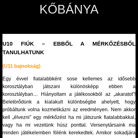
KŐBÁNYA
U10 FIÚK – EBBŐL A MÉRKŐZÉSBŐL
TANULHATUNK
(U11 bajnokság)
Egy évvel fiatalabbként sose kellemes az idősebb
korosztályban játszani különösképp ebben a
korosztályban… Hiányoltam a játékosokból az „akaratot”!
Beletörődünk a kialakult különbségbe ahelyett, hogy
próbáltunk volna kozmetikázni az eredményen. Nem akkor
kell „élvezni” egy mérkőzést ha mi játszunk fiatalabbakkal,
vagy ha mi vezetünk húsz ponttal. Versenytársaink ma
minden játékelemben fölénk kerekedtek. Amikor sokadjára