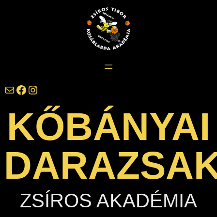
Ugrás
a
tartalomhoz
darazsak@darazsak.hu
@kobanyaidarazsak
@darazsak
KŐBÁNYAI
DARAZSA
ZSÍROS AKADÉMIA