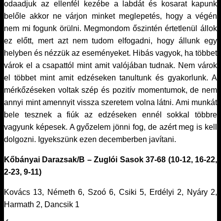
odaadjuk az ellenfél kezébe a labdát és kosarat kapunk
belőle akkor ne várjon minket meglepetés, hogy a végén
nem mi fogunk örülni. Megmondom őszintén értetlenül állok
ez előtt, mert azt nem tudom elfogadni, hogy állunk egy
helyben és nézzük az eseményeket. Hibás vagyok, ha többet
várok el a csapattól mint amit valójában tudnak. Nem várok
el többet mint amit edzéseken tanultunk és gyakorlunk. A
mérkőzéseken voltak szép és pozitív momentumok, de nem
annyi mint amennyit vissza szeretem volna látni. Ami munkát
bele tesznek a fiúk az edzéseken ennél sokkal többre
vagyunk képesek. A győzelem jönni fog, de azért meg is kell
dolgozni. Igyekszünk ezen decemberben javítani.
Kőbányai Darazsak/B – Zuglói Sasok 37-68 (10-12, 16-22,
2-23, 9-11)
Kovács 13, Németh 6, Szoó 6, Csiki 5, Erdélyi 2, Nyáry 2,
Harmath 2, Dancsik 1