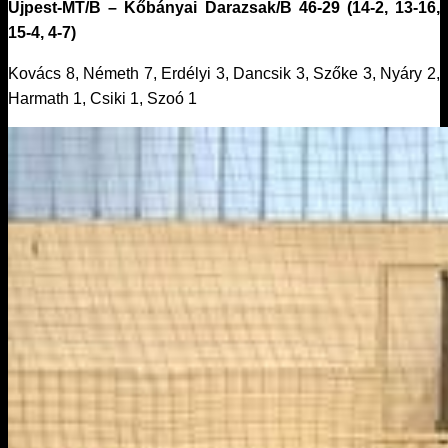
Újpest-MT/B – Kőbányai Darazsak/B 46-29 (14-2, 13-16,
15-4, 4-7)
Kovács 8, Németh 7, Erdélyi 3, Dancsik 3, Szőke 3, Nyáry 2,
Harmath 1, Csiki 1, Szoó 1