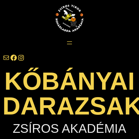
Ugrás
a
tartalomhoz
darazsak@darazsak.hu
@kobanyaidarazsak
@darazsak
KŐBÁNYAI
DARAZSA
ZSÍROS AKADÉMIA