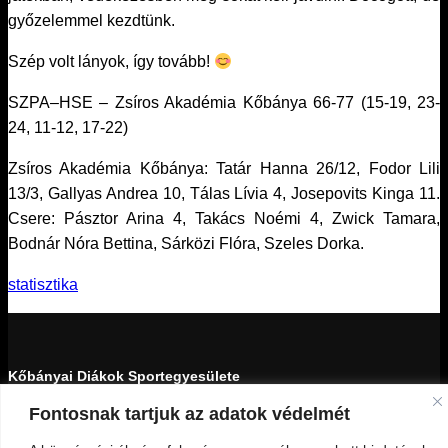
győzelemmel kezdtünk.
Szép volt lányok, így tovább!
SZPA–HSE – Zsíros Akadémia Kőbánya 66-77 (15-19, 23-
24, 11-12, 17-22)
Zsíros Akadémia Kőbánya: Tatár Hanna 26/12, Fodor Lili
13/3, Gallyas Andrea 10, Tálas Lívia 4, Josepovits Kinga 11.
Csere: Pásztor Arina 4, Takács Noémi 4, Zwick Tamara,
Bodnár Nóra Bettina, Sárközi Flóra, Szeles Dorka.
statisztika
Kőbányai Diákok Sportegyesülete
Fontosnak tartjuk az adatok védelmét
1103 Budapest, Kada utca 27-29.