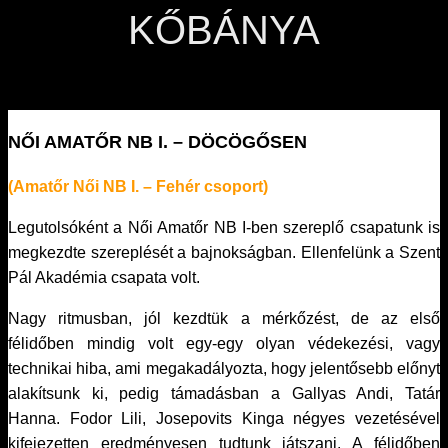
KŐBÁNYA
NŐI AMATŐR NB I. – DÖCÖGŐSEN
(Amatőr Női NB I. – Fehér csoport)
Legutolsóként a Női Amatőr NB I-ben szereplő csapatunk is
megkezdte szereplését a bajnokságban. Ellenfelünk a Szent
Pál Akadémia csapata volt.
Nagy ritmusban, jól kezdtük a mérkőzést, de az első
félidőben mindig volt egy-egy olyan védekezési, vagy
technikai hiba, ami megakadályozta, hogy jelentősebb előnyt
alakítsunk ki, pedig támadásban a Gallyas Andi, Tatár
Hanna. Fodor Lili, Josepovits Kinga négyes vezetésével
kifejezetten eredményesen tudtunk játszani. A félidőben