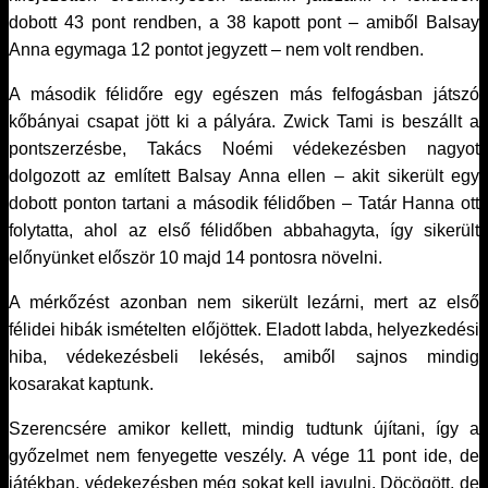
dobott 43 pont rendben, a 38 kapott pont – amiből Balsay
Anna egymaga 12 pontot jegyzett – nem volt rendben.
A második félidőre egy egészen más felfogásban játszó
kőbányai csapat jött ki a pályára. Zwick Tami is beszállt a
pontszerzésbe, Takács Noémi védekezésben nagyot
dolgozott az említett Balsay Anna ellen – akit sikerült egy
dobott ponton tartani a második félidőben – Tatár Hanna ott
folytatta, ahol az első félidőben abbahagyta, így sikerült
előnyünket először 10 majd 14 pontosra növelni.
A mérkőzést azonban nem sikerült lezárni, mert az első
félidei hibák ismételten előjöttek. Eladott labda, helyezkedési
hiba, védekezésbeli lekésés, amiből sajnos mindig
kosarakat kaptunk.
Szerencsére amikor kellett, mindig tudtunk újítani, így a
győzelmet nem fenyegette veszély. A vége 11 pont ide, de
játékban, védekezésben még sokat kell javulni. Döcögött, de