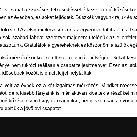
-s csapat a szokásos lelkesedéssel érkezett a mérkőzésekre.
en az évadban, és sokat fejlődtek. Büszkék vagyunk rájuk és az
uló volt! Az első mérkőzésünkön az egyéni védőhibák miatt saj
n sok szabad labdát szerezve majdnem utolértük az ellenfele
 játszottunk. Gratulálok a gyerekeknek és köszönöm a szülők eg
só mérkőzésünkre került sor az elmúlt hétvégén. Sokat készül
ye nem tükrözi reálisan a csapat teljesítményét. Ezen az ut
dősebbek között is emelt fejjel helytálltak.
 volt az évnek ez a két izgalmas mérkőzés. Mindkét meccsen kié
ntot, de a kisebb lányaink is már aktívan kivették a részüket
Egyik mérkőzésen sem hagytuk magunkat, pedig szorosan a nyomun
e építjük a jövő évi csapatot.