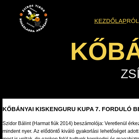
Ugrás
a
KEZDŐLAP
RÓ
tartalomhoz
KŐBÁ
ZS
KŐBÁNYAI KISKENGURU KUPA 7. FORDULÓ 
Szidor Bálint (Harmat fiúk 2014) beszámolója: Veretlenül érk
mindent nyer. Az elődöntő kiváló gyakorlási lehetőséget ado
most is voltak, de ezeken felül tudtunk kerekedni és magabizto