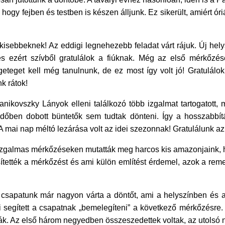
 hogy fejben és testben is készen álljunk. Ez sikerült, amiért óri
kisebbeknek! Az eddigi legnehezebb feladat várt rájuk. Új hely
nk és ezért szívből gratulálok a fiúknak. Még az első mérk
ngeteget kell még tanulnunk, de ez most így volt jó! Gratul
k rátok!
nikovszky Lányok elleni találkozó több izgalmat tartogatott, 
félidőben dobott büntetők sem tudtak dönteni. Így a hosszabb
mai nap méltó lezárása volt az idei szezonnak! Gratulálunk az 
izgalmas mérkőzéseken mutatták meg harcos kis amazonjaink, hog
tették a mérkőzést és ami külön említést érdemel, azok a rem
csapatunk már nagyon várta a döntőt, ami a helyszínben és a 
i segített a csapatnak „bemelegíteni” a következő mérkőzésr
ák. Az első három negyedben összeszedettek voltak, az utolsó n