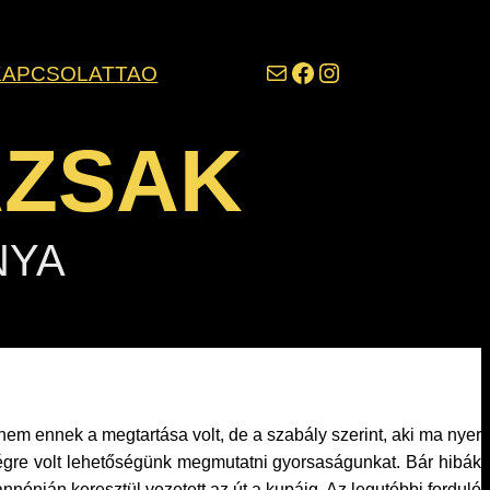
darazsak@darazsak.hu
@kobanyaidarazsak
@darazsak
KAPCSOLAT
TAO
AZSAK
NYA
em ennek a megtartása volt, de a szabály szerint, aki ma nyer
végre volt lehetőségünk megmutatni gyorsaságunkat. Bár hibák
nnónián keresztül vezetett az út a kupáig. Az legutóbbi forduló