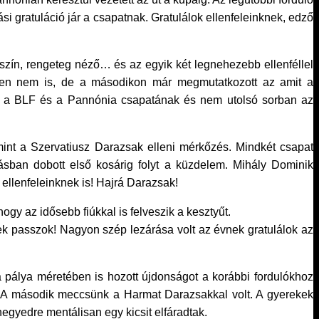
ási gratuláció jár a csapatnak. Gratulálok ellenfeleinknek, edző
szín, rengeteg néző… és az egyik két legnehezebb ellenféllel
őzésen nem is, de a másodikon már megmutatkozott az amit a
álok a BLF és a Pannónia csapatának és nem utolsó sorban az
mint a Szervatiusz Darazsak elleni mérkőzés. Mindkét csapat
ításban dobott első kosárig folyt a küzdelem. Mihály Dominik
ellenfeleinknek is! Hajrá Darazsak!
y az idősebb fiúkkal is felveszik a kesztyűt.
ek passzok! Nagyon szép lezárása volt az évnek gratulálok az
pálya méretében is hozott újdonságot a korábbi fordulókhoz
e. A második meccsünk a Harmat Darazsakkal volt. A gyerekek
egyedre mentálisan egy kicsit elfáradtak.