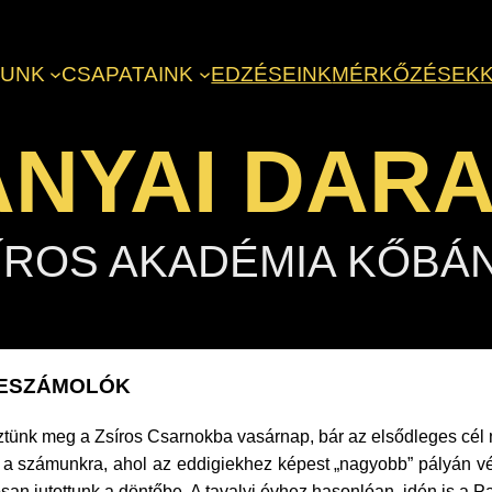
LUNK
CSAPATAINK
EDZÉSEINK
MÉRKŐZÉSEK
NYAI DAR
ÍROS AKADÉMIA KŐBÁ
BESZÁMOLÓK
eztünk meg a Zsíros Csarnokba vasárnap, bár az elsődleges cél n
tt a számunkra, ahol az eddigiekhez képest „nagyobb” pályán 
san jutottunk a döntőbe. A tavalyi évhez hasonlóan, idén is a Pa