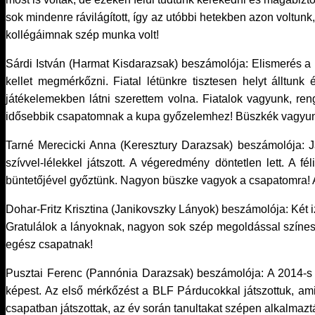
sok mindenre rávilágított, így az utóbbi hetekben azon voltunk,
kollégáimnak szép munka volt!
Sárdi István (Harmat Kisdarazsak) beszámolója: Elismerés a 
kellet megmérkőzni. Fiatal létünkre tisztesen helyt álltu
játékelemekben látni szerettem volna. Fiatalok vagyunk, re
idősebbik csapatomnak a kupa győzelemhez! Büszkék vagyun
Tarné Merecicki Anna (Keresztury Darazsak) beszámolója: Ja
szívvel-lélekkel játszott. A végeredmény döntetlen lett. A 
büntetőjével győztünk. Nagyon büszke vagyok a csapatomra! A 
Dohar-Fritz Krisztina (Janikovszky Lányok) beszámolója: Két 
Gratulálok a lányoknak, nagyon sok szép megoldással színesí
egész csapatnak!
Pusztai Ferenc (Pannónia Darazsak) beszámolója: A 2014-s 
képest. Az első mérkőzést a BLF Párducokkal játszottuk, am
csapatban játszottak, az év során tanultakat szépen alkalmazt