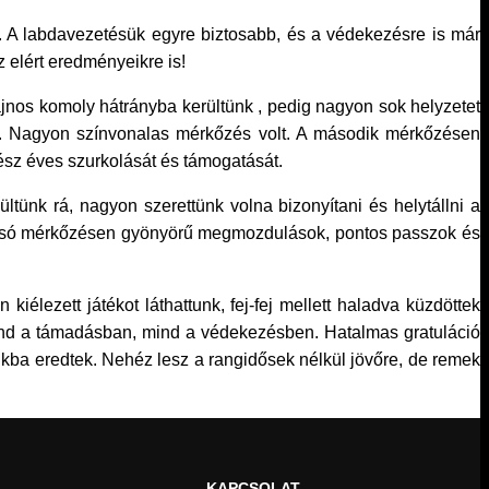
 A labdavezetésük egyre biztosabb, és a védekezésre is már
 elért eredményeikre is!
nos komoly hátrányba kerültünk , pedig nagyon sok helyzetet
t. Nagyon színvonalas mérkőzés volt. A második mérkőzésen
ész éves szurkolását és támogatását.
tünk rá, nagyon szerettünk volna bizonyítani és helytállni a
olsó mérkőzésen gyönyörű megmozdulások, pontos passzok és
lezett játékot láthattunk, fej-fej mellett haladva küzdöttek
 mind a támadásban, mind a védekezésben. Hatalmas gratuláció
kba eredtek. Nehéz lesz a rangidősek nélkül jövőre, de remek
KAPCSOLAT