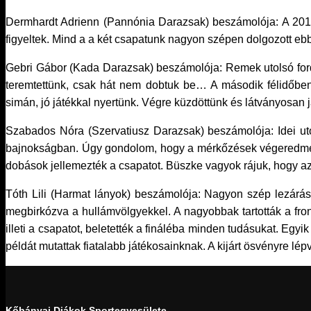
Dermhardt Adrienn (Pannónia Darazsak) beszámolója: A 2015
figyeltek. Mind a a két csapatunk nagyon szépen dolgozott ebb
Gebri Gábor (Kada Darazsak) beszámolója: Remek utolsó ford
teremtettünk, csak hát nem dobtuk be… A második félidőbe
simán, jó játékkal nyertünk. Végre küzdöttünk és látványosan
Szabados Nóra (Szervatiusz Darazsak) beszámolója: Idei utol
bajnokságban. Úgy gondolom, hogy a mérkőzések végeredmén
dobások jellemezték a csapatot. Büszke vagyok rájuk, hogy az i
Tóth Lili (Harmat lányok) beszámolója: Nagyon szép lezárása
megbirkózva a hullámvölgyekkel. A nagyobbak tartották a fro
illeti a csapatot, beletették a fináléba minden tudásukat. 
példát mutattak fiatalabb játékosainknak. A kijárt ösvényre lépv
Kőbányai Diákok Sportegyesülete