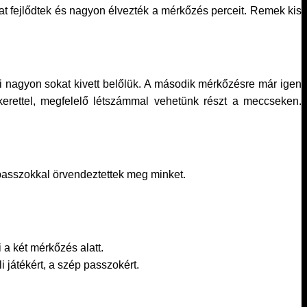
okat fejlődtek és nagyon élvezték a mérkőzés perceit. Remek kis
i nagyon sokat kivett belőlük. A második mérkőzésre már igen
erettel, megfelelő létszámmal vehetünk részt a meccseken.
passzokkal örvendeztettek meg minket.
 a két mérkőzés alatt.
 játékért, a szép passzokért.