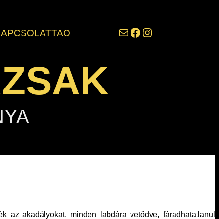
darazsak@darazsak.hu
@kobanyaidarazsak
@darazsak
KAPCSOLAT
TAO
AZSAK
NYA
k az akadályokat, minden labdára vetődve, fáradhatatlanul