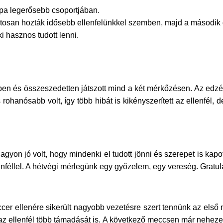
pa legerősebb csoportjában.
iztosan hozták idősebb ellenfelünkkel szemben, majd a második 
 hasznos tudott lenni.
pen és összeszedetten játszott mind a két mérkőzésen. Az edzé
rohanósabb volt, így több hibát is kikényszerített az ellenfél, d
agyon jó volt, hogy mindenki el tudott jönni és szerepet is ka
féllel. A hétvégi mérlegünk egy győzelem, egy vereség. Gratul
er ellenére sikerült nagyobb vezetésre szert tennünk az első m
tuk az ellenfél több támadását is. A következő meccsen már neh