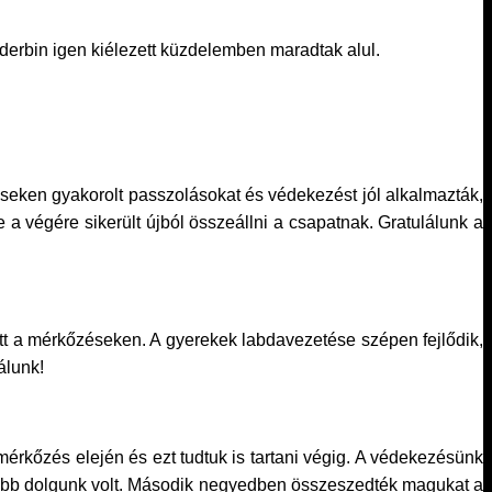
derbin igen kiélezett küzdelemben maradtak alul.
seken gyakorolt passzolásokat és védekezést jól alkalmazták,
e a végére sikerült újból összeállni a csapatnak. Gratulálunk a
pott a mérkőzéseken. A gyerekek labdavezetése szépen fejlődik,
álunk!
érkőzés elején és ezt tudtuk is tartani végig. A védekezésünk
ezebb dolgunk volt. Második negyedben összeszedték magukat a