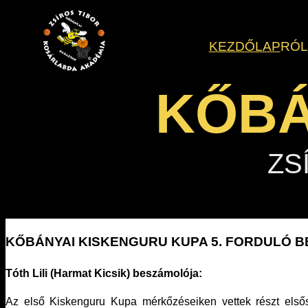
Ugrás
a
KEZDŐLAP
RÓ
tartalomhoz
KŐBÁ
ZS
KŐBÁNYAI KISKENGURU KUPA 5. FORDULÓ 
Tóth Lili (Harmat Kicsik) beszámolója:
Az első Kiskenguru Kupa mérkőzéseiken vettek részt elsős