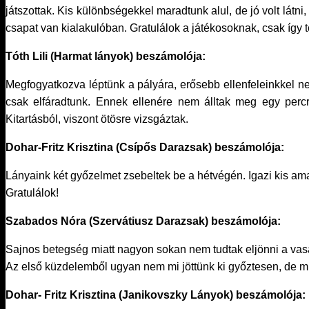
játszottak. Kis különbségekkel maradtunk alul, de jó volt látn
csapat van kialakulóban. Gratulálok a játékosoknak, csak így 
Tóth Lili (Harmat lányok) beszámolója:
Megfogyatkozva léptünk a pályára, erősebb ellenfeleinkkel n
csak elfáradtunk. Ennek ellenére nem álltak meg egy perc
Kitartásból, viszont ötösre vizsgáztak.
Dohar-Fritz Krisztina (Csípős Darazsak) beszámolója:
Lányaink két győzelmet zsebeltek be a hétvégén. Igazi kis a
Gratulálok!
Szabados Nóra (Szervátiusz Darazsak) beszámolója:
Sajnos betegség miatt nagyon sokan nem tudtak eljönni a vasárn
Az első küzdelemből ugyan nem mi jöttünk ki győztesen, de mind
Dohar- Fritz Krisztina (Janikovszky Lányok) beszámolója: