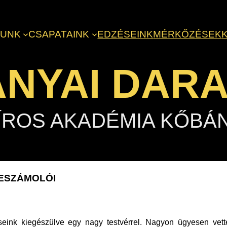
LUNK
CSAPATAINK
EDZÉSEINK
MÉRKŐZÉSEK
NYAI DAR
ÍROS AKADÉMIA KŐBÁ
BESZÁMOLÓI
eink kiegészülve egy nagy testvérrel. Nagyon ügyesen vetté