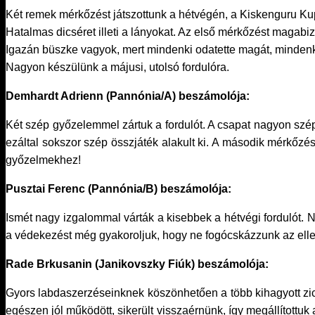
Két remek mérkőzést játszottunk a hétvégén, a Kiskenguru Ku
Hatalmas dicséret illeti a lányokat. Az első mérkőzést magab
Igazán büszke vagyok, mert mindenki odatette magát, mindenki
Nagyon készülünk a májusi, utolsó fordulóra.
Demhardt Adrienn (Pannónia/A) beszámolója:
Két szép győzelemmel zártuk a fordulót. A csapat nagyon szé
ezáltal sokszor szép összjáték alakult ki. A második mérkőzés 
győzelmekhez!
Pusztai Ferenc (Pannónia/B) beszámolója:
Ismét nagy izgalommal várták a kisebbek a hétvégi fordulót. N
a védekezést még gyakoroljuk, hogy ne fogócskázzunk az ellen
Rade Brkusanin (Janikovszky Fiúk) beszámolója:
Gyors labdaszerzéseinknek köszönhetően a több kihagyott zicc
egészen jól működött, sikerült visszaérnünk, így megállítot