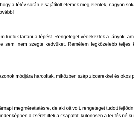
i, hogy a félév során elsajátított elemek megjelentek, nagyon s
tovább!
em tudtuk tartani a lépést. Rengeteget védekeztek a lányok, am
re sem, nem szegte kedvüket. Remélem legközelebb teljes k
mazonok módjára harcoltak, miközben szép ziccerekkel és okos 
api megmérettetésre, de aki ott volt, rengeteget tudott fejlődni
enképpen dicséret illeti a csapatot, különösen a leütés nélküli