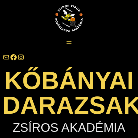
Ugrás
a
tartalomhoz
darazsak@darazsak.hu
@kobanyaidarazsak
@darazsak
KŐBÁNYAI
DARAZSA
ZSÍROS AKADÉMIA