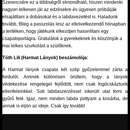
Szerencsére ez a többségről elmondható, hiszen mindenki
nagyon lelkesen jár az edzésekre és ügyesen próbálják
elsajátítani a dobásokat és a labdavezetést is. Haladunk
tovább, főleg a passzolás lesz az elkövetkezendő hónapban
a terítéken, hogy játékunk elkezdjen hasonlítani egy
csapatsportágra. Gratulálok a gyerekeknek és köszönjük a
mai lelkes szurkolást a szülőknek.
Tóth Lili (Harmat Lányok) beszámolója:
A Harmat lányok csapata két szép győzelemmel zárta a
fordulót. Aminek különösen örültem, hogy a lányok
védekezése rengeteget fejlődött, nem csak fogócskáztunk
ellenfeleinkkel. Sok labdaszerzéssel sikerült utat törni a
gyűrű felé. Igaz, nem minden labda pottyant a kosárba, de
annak is eljön az ideje. Csak így tovább!