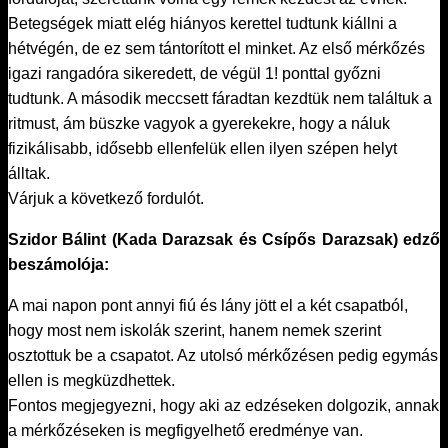
Betegségek miatt elég hiányos kerettel tudtunk kiállni a
hétvégén, de ez sem tántorított el minket. Az első mérkőzés
igazi rangadóra sikeredett, de végül 1! ponttal győzni
tudtunk. A második meccsett fáradtan kezdtük nem találtuk a
ritmust, ám büszke vagyok a gyerekekre, hogy a náluk
fizikálisabb, idősebb ellenfelük ellen ilyen szépen helyt
álltak.
Várjuk a következő fordulót.
Szidor Bálint (Kada Darazsak és Csípős Darazsak) edző
beszámolója:
A mai napon pont annyi fiú és lány jött el a két csapatból,
hogy most nem iskolák szerint, hanem nemek szerint
osztottuk be a csapatot. Az utolsó mérkőzésen pedig egymás
ellen is megküzdhettek.
Fontos megjegyezni, hogy aki az edzéseken dolgozik, annak
a mérkőzéseken is megfigyelhető eredménye van.