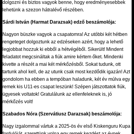
dolgozni és biztos vagyok benne, hogy eredményesebbek
lehetünk a szezon hátralévő részében.
Sárdi István (Harmat Darazsak) edző beszámolója:
Nagyon büszke vagyok a csapatomra! Az utóbbi két hétben
rengeteget dolgoztunk az edzéseken azért, hogy a lehető
legjobbat hozzuk ki ebből a hétvégéből. Sikerült! Mindent
feladatot megcsináltak a fiúk amire kértem őket. Mindenki
kivette a részét a mai két mérkőzésből. Sokat tudunk, ott
tartunk ahol kell, de az utunk csak most kezdődik igazán! Azt
gondolom ha ebben a tempóban haladunk, két év múlva egy
remek kis U11-es csapat leszünk! Szépen játszottatok fiúk,
ügyesek voltatok! Gratulálunk az ellenfeleknek is, jó
mérkőzés volt!
Szabados Nóra (Szervátiusz Darazsak) beszámolója:
Nagy izgalommal vártuk a 2025-ös év első Kiskenguru Kupa
fordulóját, szerettünk volna egy remek kezdést az évnek.