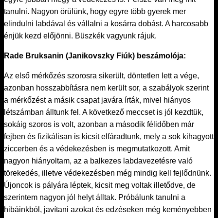
tanulni. Nagyon örülünk, hogy egyre több gyerek mer
elindulni labdával és vállalni a kosárra dobást. A harcosabb
énjük kezd előjönni. Büszkék vagyunk rájuk.
Rade Bruksanin (Janikovszky Fiúk) beszámolója:
Az első mérkőzés szorosra sikerült, döntetlen lett a vége,
azonban hosszabbításra nem került sor, a szabályok szerint
a mérkőzést a másik csapat javára írták, mivel hiányos
létszámban álltunk fel. A következő meccset is jól kezdtük,
sokáig szoros is volt, azonban a második félidőben már
fejben és fizikálisan is kicsit elfáradtunk, mely a sok kihagyott
ziccerben és a védekezésben is megmutatkozott. Amit
nagyon hiányoltam, az a balkezes labdavezetésre való
törekedés, illetve védekezésben még mindig kell fejlődnünk.
Újoncok is pályára léptek, kicsit meg voltak illetődve, de
szerintem nagyon jól helyt álltak. Próbálunk tanulni a
hibáinkból, javítani azokat és edzéseken még keményebben