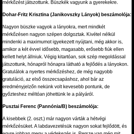
mérkőzést játszottunk. Büszkék vagyunk a gyerekekre.
Dohar-Fritz Krisztina (Janikovszky Lányok) beszámolója:
Nagyon büszke vagyok a lányokra, mert mindkét
mérkőzésen nagyon szépen dolgoztak. Kivétel nélkül
mindenki a maximumot igyekezett nyújtani, még akkor is,
amikor a két évvel idősebb, magasabb, erősebb fiúk ellen
kellett helyt állniuk. Végig kitartóan, sok szép megoldással
játszottunk, hónapról hónapra látható a fejlődés a lányokon.
Gratulálok a nyertes mérkőzéshez, de még nagyobb
gratuláció, az első összecsapáshoz, ahol bár az
eredményjelzőn nekünk volt kevesebb pontunk, de
győzteshez méltóan jöhettünk le a pályáról.
Pusztai Ferenc (Pannónia/B) beszámolója:
A kisebbek (2. oszt.) már nagyon várták a hétvégi
mérkőzésüket. A labdavezetésük nagyon sokat fejlődött, és
egyre jobban megy a védekezés is. Persze van még mit