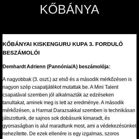
KŐBÁNYA
KŐBÁNYAI KISKENGURU KUPA 3. FORDULÓ
BESZÁMOLÓI
Demhardt Adrienn (Pannónia/A) beszámolója:
A nagyobbak (3. oszt.) az első és a második mérkőzésen is
nagyon szép csapatjátékot mutattak be. A Mini Talent
csapatával szemben jól alkalmazták az edzéseken
tanultakat, aminek meg is lett az eredménye. A második
mérkőzésen, a Harmat Darazsakkal szemben is technikásan
játszottunk, de sajnos sok dobásunk kimaradt, és
gyorsaságban is alul maradtunk most, ami a védekezésünket
nehezítette. De ezek ellenére is egy izgalmas, szoros