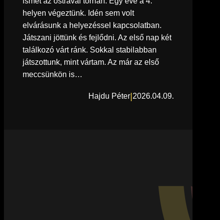
ismét az ostravai tornán. Egy éve a 4.
helyen végeztünk. Idén sem volt
elvárásunk a helyezéssel kapcsolatban.
Játszani jöttünk és fejlődni. Az első nap két
találkozó várt ránk. Sokkal stabilabban
játszottunk, mint vártam. Az már az első
meccsünkön is…
|
Hajdu Péter
2026.04.09.