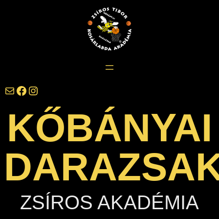
Ugrás
a
tartalomhoz
darazsak@darazsak.hu
@kobanyaidarazsak
@darazsak
KŐBÁNYAI
DARAZSA
ZSÍROS AKADÉMIA