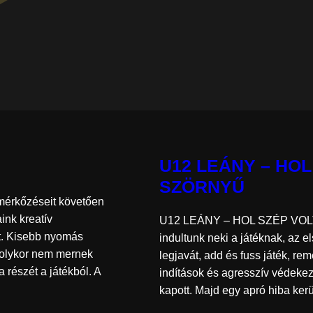
U12 LEÁNY – HOL
SZÖRNYŰ
érkőzéseit követően
ink kreatív
U12 LEÁNY – HOL SZÉP VOLT
ót. Kisebb nyomás
indultunk neki a játéknak, az e
r-olykor nem mernek
legjavát, add és fuss játék, re
a részét a játékból. A
indítások és agresszív védekez
kapott. Majd egy apró hiba ker