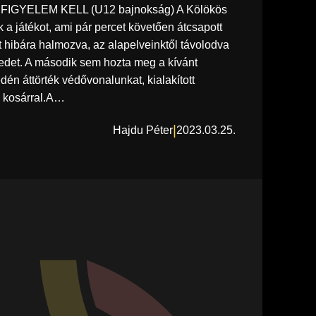
IGYELEM KELL (U12 bajnokság) A Kölökös
uk a játékot, ami pár percet követően átcsapott
t hibára halmozva, az alapelveinktől távolodva
edet. A második sem hozta meg a kívánt
dén áttörték védővonalunkat, kialakított
k kosárral.A…
|
Hajdu Péter
2023.03.25.