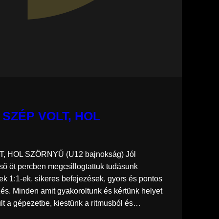
 SZÉP VOLT, HOL
, HOL SZÖRNYŰ (U12 bajnokság) Jól
lső öt percben megcsillogtattuk tudásunk
mek 1:1-ek, sikeres befejezések, gyors és pontos
és. Minden amit gyakoroltunk és kértünk helyet
ült a gépezetbe, kiestünk a ritmusból és…