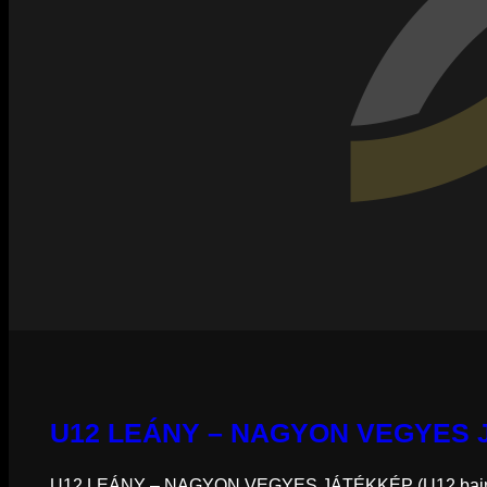
U12 LEÁNY – NAGYON VEGYES
U12 LEÁNY – NAGYON VEGYES JÁTÉKKÉP (U12 bajno