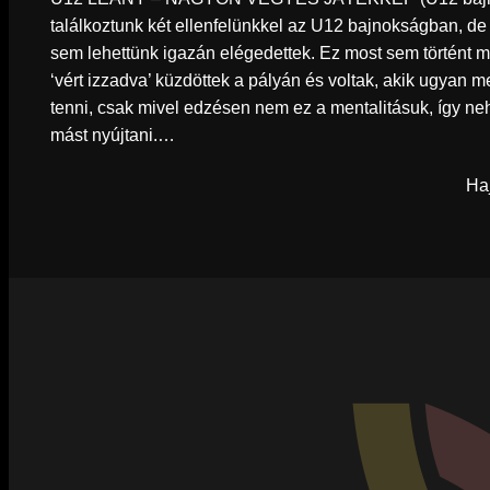
találkoztunk két ellenfelünkkel az U12 bajnokságban, d
sem lehettünk igazán elégedettek. Ez most sem történt m
‘vért izzadva’ küzdöttek a pályán és voltak, akik ugyan 
tenni, csak mivel edzésen nem ez a mentalitásuk, így n
mást nyújtani.…
Ha