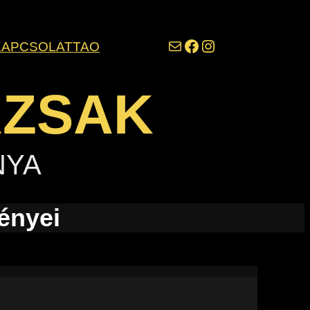
darazsak@darazsak.hu
@kobanyaidarazsak
@darazsak
KAPCSOLAT
TAO
AZSAK
NYA
ényei