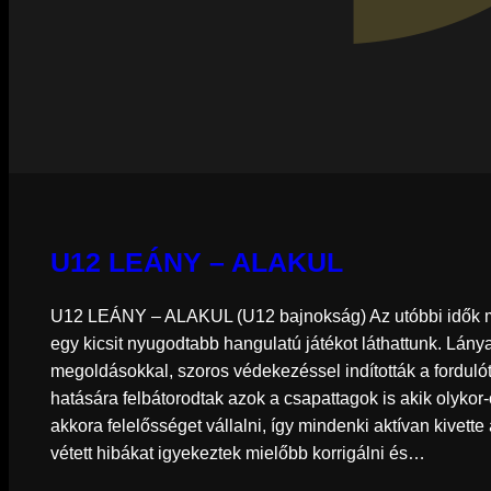
U12 LEÁNY – ALAKUL
U12 LEÁNY – ALAKUL (U12 bajnokság) Az utóbbi idők m
egy kicsit nyugodtabb hangulatú játékot láthattunk. Lánya
megoldásokkal, szoros védekezéssel indították a fordul
hatására felbátorodtak azok a csapattagok is akik olyko
akkora felelősséget vállalni, így mindenki aktívan kivette 
vétett hibákat igyekeztek mielőbb korrigálni és…