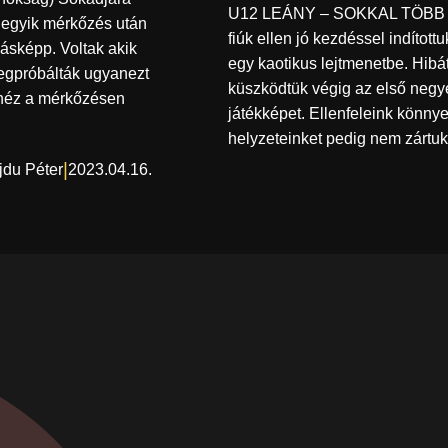
U12 LEÁNY – SOKKAL TÖBB F
e egyik mérkőzés után
fiúk ellen jó kezdéssel indított
ásképp. Voltak akik
egy kaotikus lejtmenetbe. Hibá
megpróbálták ugyanezt
küszködtük végig az első negy
ehéz a mérkőzésen
játékképet. Ellenfeleink könnye
helyzeteinket pedig nem zártu
|
jdu Péter
2023.04.16.