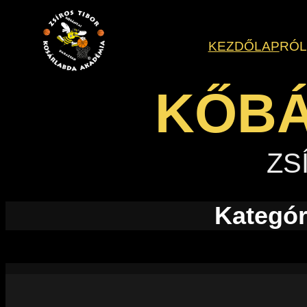
Ugrás
a
KEZDŐLAP
RÓ
tartalomhoz
KŐBÁ
ZS
Kategór