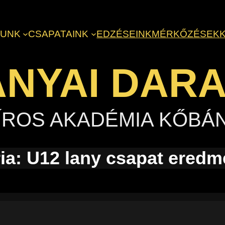
LUNK
CSAPATAINK
EDZÉSEINK
MÉRKŐZÉSEK
NYAI DAR
ÍROS AKADÉMIA KŐBÁ
ia:
U12 lany csapat eredm