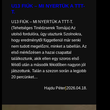
U13 FIÚK – MI NYERTÜK A TTT-
T.
U13 FIÚK – MI NYERTÜK A TTT-T.
(Tehetséges Tinédzserek Tornája) Az
utolsó fordulóra, úgy utaztunk Szolnokra,
hogy eredménytől függetlenül már senki
nem tudott megelőzni, minket a tabellán. Az
első mérkőzésen a hazai csapattal
találkoztunk, akik ellen egy szoros első
félidő után a második fékidőben nagyon jól
játszottunk. Talán a szezon során a legjobb
20 percünket…
|
Hajdu Péter
2026.04.18.