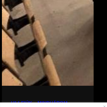
U14 FIÚK – MINDHÁROM