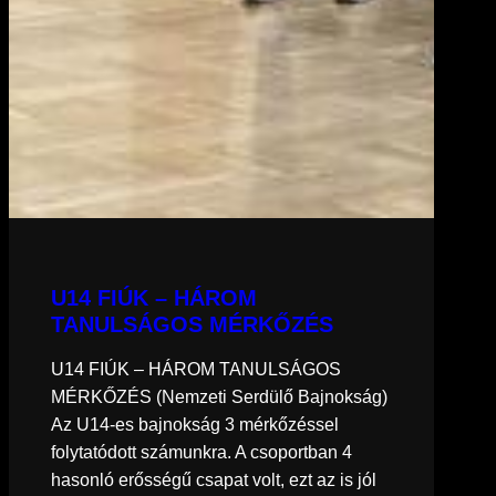
U14 FIÚK – HÁROM
TANULSÁGOS MÉRKŐZÉS
U14 FIÚK – HÁROM TANULSÁGOS
MÉRKŐZÉS (Nemzeti Serdülő Bajnokság)
Az U14-es bajnokság 3 mérkőzéssel
folytatódott számunkra. A csoportban 4
hasonló erősségű csapat volt, ezt az is jól