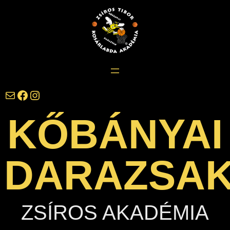
Ugrás
a
tartalomhoz
darazsak@darazsak.hu
@kobanyaidarazsak
@darazsak
KŐBÁNYAI
DARAZSA
ZSÍROS AKADÉMIA