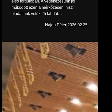
első fordulóban. A védekezésünk jól
működött ezen a mérkőzésen, hisz
eladattunk velük 25 labdát…
|
Hajdu Péter
2026.02.25.