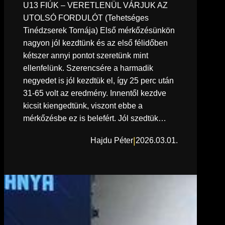
U13 FIÚK – VERETLENÜL VÁRJUK AZ
UTOLSÓ FORDULÓT (Tehetséges
Tinédzserek Tornája) Első mérkőzésünkön
nagyon jól kezdtünk és az első félidőben
kétszer annyi pontot szeretünk mint
ellenfelünk. Szerencsére a harmadik
negyedet is jól kezdtük el, így 25 perc után
31-65 volt az eredmény. Innentől kezdve
kicsit kiengedtünk, viszont ebbe a
mérkőzésbe ez is belefért. Jól szedtük…
|
Hajdu Péter
2026.03.01.