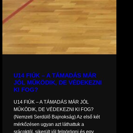
U14 FIÚK – A TÁMADÁS MÁR
JÓL MŰKÖDIK, DE VÉDEKEZNI
KI FOG?
U14 FIÚK – A TÁMADÁS MÁR JÓL
MŰKÖDIK, DE VÉDEKEZNI KI FOG?
(Nemzeti Serdülő Bajnokság) Az első két
mérkőzésen ugyan azt láthattuk a
srácoktól, sikerült jól felpörögni és egy