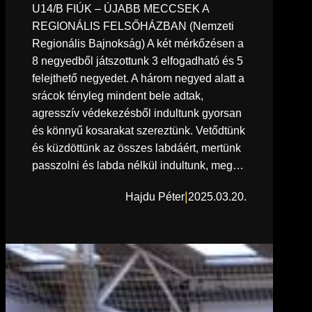
U14/B FIÚK – ÚJABB MECCSEK A
REGIONÁLIS FELSŐHÁZBAN (Nemzeti
Regionális Bajnokság) A két mérkőzésen a
8 negyedből játszottunk 3 elfogadható és 5
felejthető negyedet. A három negyed alatt a
srácok tényleg mindent bele adtak,
agresszív védekezésből indultunk gyorsan
és könnyű kosarakat szereztünk. Vetődtünk
és küzdöttünk az összes labdáért, mertünk
passzolni és labda nélkül indultunk, meg…
|
Hajdu Péter
2025.03.20.