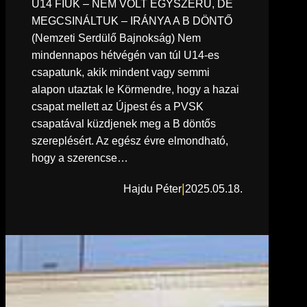
U14 FIÚK – NEM VOLT EGYSZERŰ, DE
MEGCSINÁLTUK – IRÁNYA A B DÖNTŐ
(Nemzeti Serdülő Bajnokság) Nem
mindennapos hétvégén van túl U14-es
csapatunk, akik mindent vagy semmi
alapon utaztak le Körmendre, hogy a hazai
csapat mellett az Újpest és a PVSK
csapatával küzdjenek meg a B döntős
szereplésért. Az egész évre elmondható,
hogy a szerencse…
|
Hajdu Péter
2025.05.18.