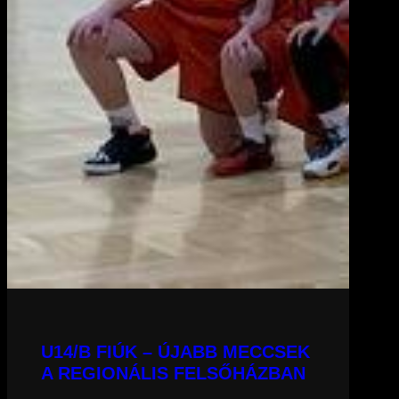
U14/B FIÚK – ÚJABB MECCSEK
A REGIONÁLIS FELSŐHÁZBAN