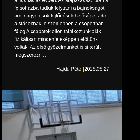
a fiúknak az évben. Az alapszakasz után a
felsőházba tudtuk folytatni a bajnokságot,
ami nagyon sok fejlődési lehetőséget adott
a srácoknak, hiszen ebben a csoportban
főleg A csapatok ellen találkoztunk akik
fizikálisan mindenféleképpen előttünk
voltak. Az első győzelmünket is sikerült
megszerezni…
|
Hajdu Péter
2025.05.27.