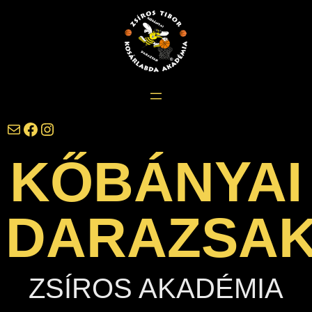
Ugrás
a
tartalomhoz
darazsak@darazsak.hu
@kobanyaidarazsak
@darazsak
KŐBÁNYAI
DARAZSA
ZSÍROS AKADÉMIA