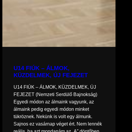
U14 FIÚK – ÁLMOK,
KÜZDELMEK, ÚJ FEJEZET
U14 FIÚK – ÁLMOK, KÜZDELMEK, ÚJ
FEJEZET (Nemzeti Serdülő Bajnokság)
Egyedi módon az álmaink vagyunk, az
álmaink pedig egyedi módon minket
tükröznek. Nekünk is volt egy álmunk.
Sajnos ez vasárnap véget ért. Nem lennék
reális, ha azt mondanám az „A” döntőben