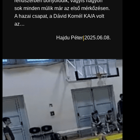
rendszerben bonyolódik, vagyis nagyon
sok minden múlik már az első mérkőzésen.
A hazai csapat, a Dávid Kornél KA/A volt
az…
|
Hajdu Péter
2025.06.08.