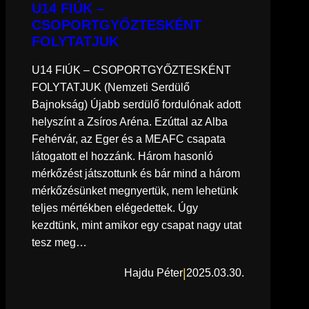
U14 FIÚK –
CSOPORTGYŐZTESKÉNT
FOLYTATJUK
U14 FIÚK – CSOPORTGYŐZTESKÉNT
FOLYTATJUK (Nemzeti Serdülő
Bajnokság) Újabb serdülő fordulónak adott
helyszínt a Zsíros Aréna. Ezúttal az Alba
Fehérvár, az Eger és a MEAFC csapata
látogatott el hozzánk. Három hasonló
mérkőzést játszottunk és bár mind a három
mérkőzésünket megnyertük, nem lehetünk
teljes mértékben elégedettek. Úgy
kezdtünk, mint amikor egy csapat nagy utat
tesz meg…
|
Hajdu Péter
2025.03.30.