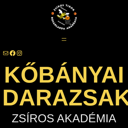
Ugrás
a
tartalomhoz
darazsak@darazsak.hu
@kobanyaidarazsak
@darazsak
KŐBÁNYAI
DARAZSA
ZSÍROS AKADÉMIA