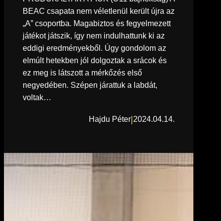
BEAC csapata nem véletlenül került újra az
„A” csoportba. Magabiztos és fegyelmezett
játékot játszik, így nem indulhattunk ki az
eddigi eredményekből. Úgy gondolom az
elmúlt hetekben jól dolgoztak a srácok és
ez meg is látszott a mérkőzés első
negyedében. Szépen járattuk a labdát,
voltak…
|
Hajdu Péter
2024.04.14.