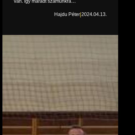
van. Így maradt számunkra…
|
Hajdu Péter
2024.04.13.