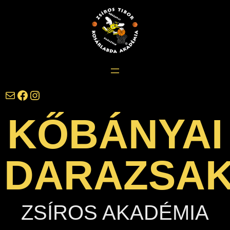
Ugrás
a
tartalomhoz
darazsak@darazsak.hu
@kobanyaidarazsak
@darazsak
KŐBÁNYAI
DARAZSA
ZSÍROS AKADÉMIA