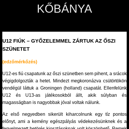
KŐBÁNYA
U12 FIÚK – GYŐZELEMMEL ZÁRTUK AZ ŐSZI
SZÜNETET
(edzőmérkőzés)
U12-es fiú csapatunk az őszi szünetben sem pihent, a srácok
végigdolgozták a hetet. Mindezt megkoronázva csütörtökön
vendégül láttuk a Groningen (holland) csapatát. Ellenfelünk
U12 és U13-as játékosokból állt, akik súlyban és
magasságban is nagyobbak jóval voltak nálunk.
Az első negyedben sikerült kiharcolnunk egy tíz pontos
előnyt, ami a kemény egészpályás védekezésünknek és a
fegyelmezett betörés kiosztásoknak volt köszönhető. Remek