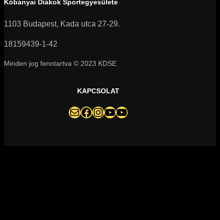
Kőbányai Diákok Sportegyesülete
1103 Budapest, Kada utca 27-29.
18159439-1-42
Minden jog fenntartva © 2023 KDSE
KAPCSOLAT
darazsak@darazsak.hu
@kobanyaidarazsak
@darazsak
Kőbányai Darazsak csatorna
Darazsak Online Basketball csatorna