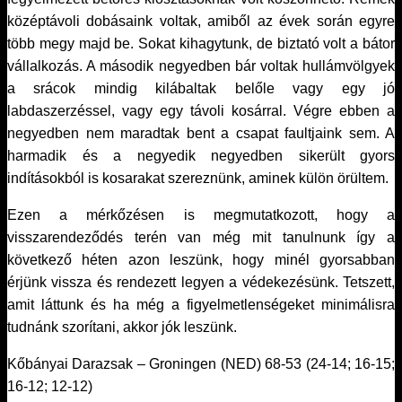
középtávoli dobásaink voltak, amiből az évek során egyre
több megy majd be. Sokat kihagytunk, de biztató volt a bátor
vállalkozás. A második negyedben bár voltak hullámvölgyek
a srácok mindig kilábaltak belőle vagy egy jó
labdaszerzéssel, vagy egy távoli kosárral. Végre ebben a
negyedben nem maradtak bent a csapat faultjaink sem. A
harmadik és a negyedik negyedben sikerült gyors
indításokból is kosarakat szereznünk, aminek külön örültem.
Ezen a mérkőzésen is megmutatkozott, hogy a
visszarendeződés terén van még mit tanulnunk így a
következő héten azon leszünk, hogy minél gyorsabban
érjünk vissza és rendezett legyen a védekezésünk. Tetszett,
amit láttunk és ha még a figyelmetlenségeket minimálisra
tudnánk szorítani, akkor jók leszünk.
Kőbányai Darazsak – Groningen (NED) 68-53 (24-14; 16-15;
16-12; 12-12)